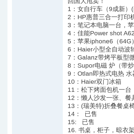
回国大甩卖！
1：女自行车（9成新）(min
2：HP惠普三合一打印
3：笔记本电脑一台，苹果Ma
4：佳能Power shot A
5：苹果iphone6（64
6：Haier小型全自动
7：Galanz带烤平板型
8：Supor电磁 炉（带
9：Otlan即热式电热 水
10：Haier双门冰箱
11：松下烤面包机一台（
12：懒人沙发一张、餐
13：(瑞美特)折叠餐桌椅
14： 已售
15: 已售
16. 书桌，柜子，晾衣