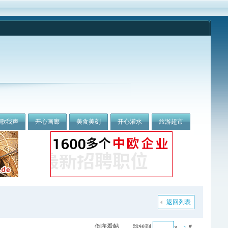
我歌我声
开心画廊
美食美刻
开心灌水
旅游超市
返回列表
倒序看帖
跳转到
»
#