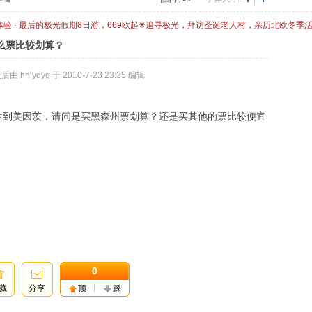
体验 · 最后的极光假期8日游，669欧起✳追寻极光，拜访圣诞老人村，亲历北欧冬季
么票比较划算？
由 hnlydyg 于 2010-7-23 23:35 编辑
法兰到美因茨，请问是买黑森州票划算？还是买其他的票比较便宜
0
藏
分享
顶
踩