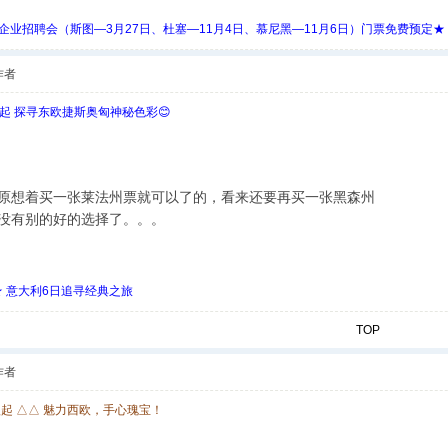
 Days 中欧企业招聘会（斯图—3月27日、杜塞—11月4日、慕尼黑—11月6日）门票免费预定★
作者
欧起 探寻东欧捷斯奥匈神秘色彩😊
原想着买一张莱法州票就可以了的，看来还要再买一张黑森州
没有别的好的选择了。。。
 ★ 意大利6日追寻经典之旅
TOP
作者
欧起 △△ 魅力西欧，手心瑰宝！