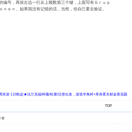
的编号，再按左边一行从上顺数第三个键，上面写有Ｇｒｕｐ
ｏｎｅｎ。如果我没有记错的话，当然，你自己要去验证。
末游 110欧起★法兰克福/科隆/杜塞/汉堡出发，游览羊角村+库肯霍夫郁金香花园
TOP
作者