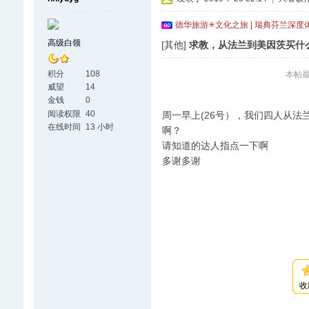
德华旅游✳文化之旅 | 瑞典芬兰深度
高级白领
[其他]
求教，从法兰到美因茨买什
积分
108
本帖最后
威望
14
金钱
0
阅读权限
40
周一早上(26号），我们四人从
在线时间
13 小时
啊？
请知道的达人指点一下啊
多谢多谢
收