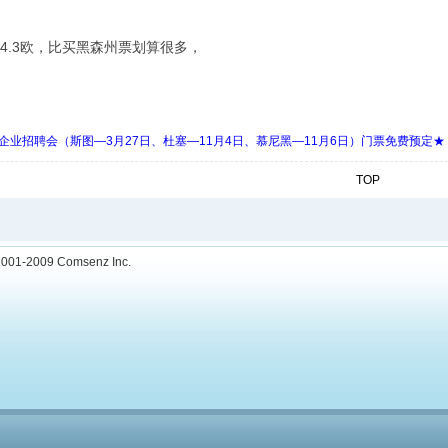
t 14.3欧，比买黑森州票划算很多，
 Days 中欧企业招聘会（斯图—3月27日、杜塞—11月4日、慕尼黑—11月6日）门票免费预定★
TOP
001-2009
Comsenz Inc.