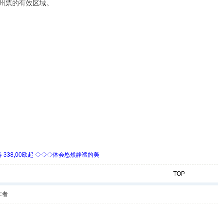
州票的有效区域。
338,00欧起 ◇◇◇体会悠然静谧的美
TOP
作者