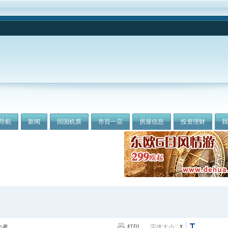
导航
新闻
回国机票
市百一店
房屋信息
投资理财
作者
打印
字体大小: