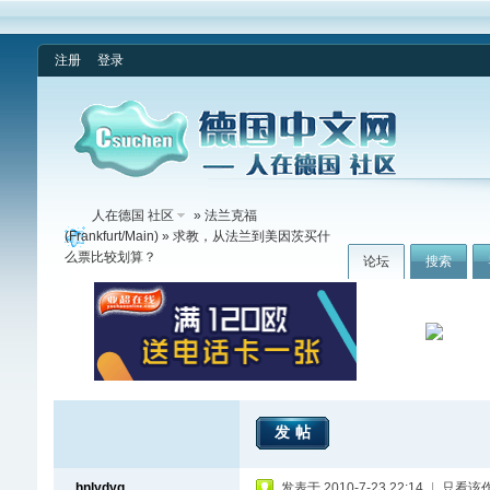
注册
登录
人在德国 社区
»
法兰克福
(Frankfurt/Main)
» 求教，从法兰到美因茨买什
么票比较划算？
论坛
搜索
发帖
hnlydyg
发表于 2010-7-23 22:14
|
只看该