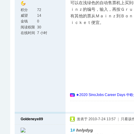
可以在浅绿色的自动售票机上买到
ｉｎｚ的编号，输入，再按Ｇｒｕ
积分
72
有其他的票从Ｍａｉｎｚ到Ｂｏｎ
威望
14
金钱
0
ｉｃｋｅｔ便宜。
阅读权限
30
在线时间
7 小时
★2020 SinoJobs Career
Goldeneye89
发表于 2010-7-24 13:57
|
只看该
1#
hnlydyg