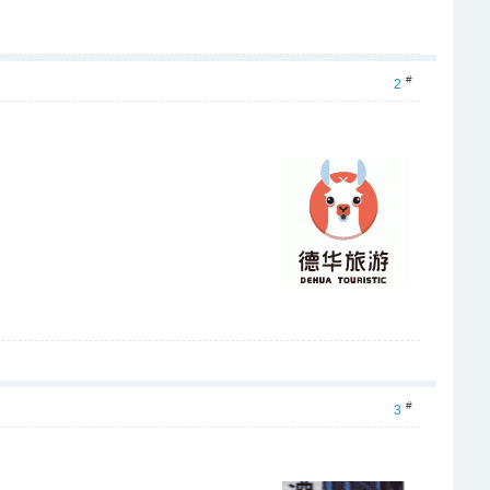
#
2
#
3