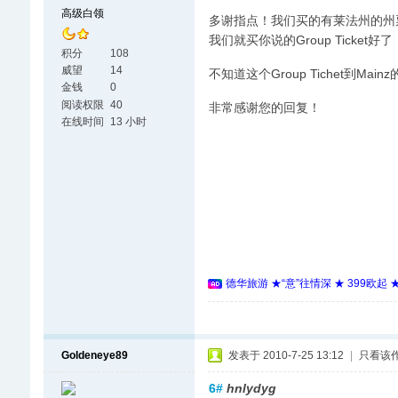
高级白领
多谢指点！我们买的有莱法州的州票
我们就买你说的Group Ticket好了
积分
108
威望
14
不知道这个Group Tichet到M
金钱
0
阅读权限
40
非常感谢您的回复！
在线时间
13 小时
德华旅游 ★“意”往情深 ★ 399欧起
Goldeneye89
发表于 2010-7-25 13:12
|
只看该
6#
hnlydyg