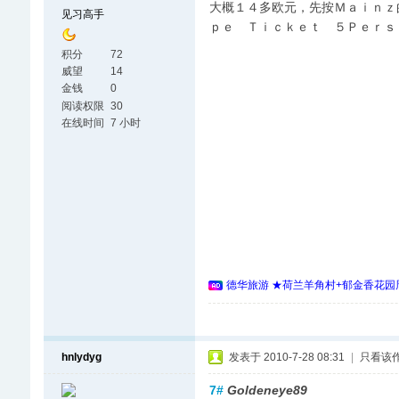
大概１４多欧元，先按Ｍａｉｎｚ
见习高手
ｐｅ Ｔｉｃｋｅｔ ５Ｐｅｒｓ
积分
72
威望
14
金钱
0
阅读权限
30
在线时间
7 小时
德华旅游 ★荷兰羊角村+郁金香花园周
hnlydyg
发表于 2010-7-28 08:31
|
只看该
7#
Goldeneye89