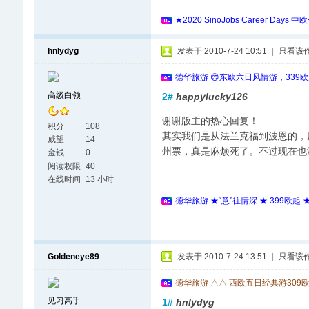
★2020 SinoJobs Career
hnlydyg
发表于 2010-7-24 10:51
|
只看该
德华旅游 😊东欧六日风情游，339
高级白领
2#
happylucky126
谢谢版主的热心回复！
积分
108
其实我们是从法兰克福到波恩的，
威望
14
州票，真是麻烦死了。不过现在也
金钱
0
阅读权限
40
在线时间
13 小时
德华旅游 ★“意”往情深 ★ 399欧起
Goldeneye89
发表于 2010-7-24 13:51
|
只看该
德华旅游 △△ 西欧五日经典游309
见习高手
1#
hnlydyg