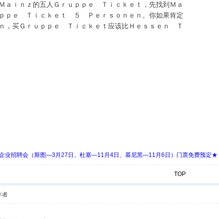
Ｍａｉｎｚ的五人Ｇｒｕｐｐｅ Ｔｉｃｋｅｔ，先找到Ｍａ
ｐｐｅ Ｔｉｃｋｅｔ ５ Ｐｅｒｓｏｎｅｎ。你如果肯定
ｎ，买Ｇｒｕｐｐｅ Ｔｉｃｋｅｔ应该比Ｈｅｓｓｅｎ Ｔ
 Days 中欧企业招聘会（斯图—3月27日、杜塞—11月4日、慕尼黑—11月6日）门票免费预定★
TOP
作者