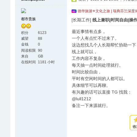
德华旅游✳文化之旅 | 瑞典芬兰深度
都市贵族
[长期工作]
线上兼职|时间自由|操
最近事情有点多，
积分
6123
一个人有点忙不过来了。
威望
88
金钱
0
这边想找几个人长期帮忙协助一下
阅读权限
90
线上就可以，
来自
GB
工作内容不复杂，
在线时间
1181 小时
每天抽一点时间处理就行。
时间比较自由，
平时有空闲时间的人都可以。
具体细节可以再聊。
有兴趣的话可以直接 TG 找我：
@lull1212
备注一下来源就行。
收