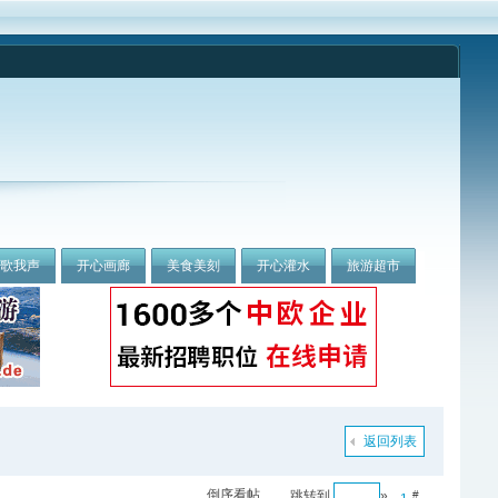
我歌我声
开心画廊
美食美刻
开心灌水
旅游超市
返回列表
倒序看帖
跳转到
»
#