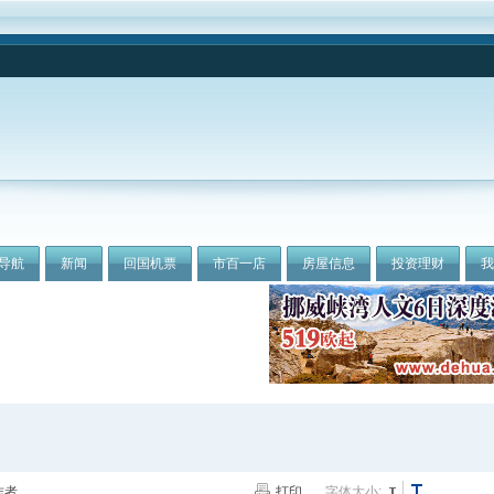
导航
新闻
回国机票
市百一店
房屋信息
投资理财
作者
打印
字体大小: