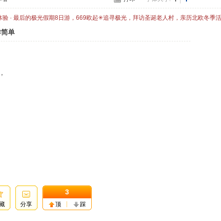
体验 · 最后的极光假期8日游，669欧起✳追寻极光，拜访圣诞老人村，亲历北欧冬季
作简单
，
3
藏
分享
顶
踩