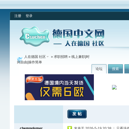
注册
登录
人在德国 社区
»
求职招聘
» 线上兼职|时
间自由|操作简单
论坛
搜索
发帖
chempolymer
发表于 2026-5-19 20:38
|
只看该