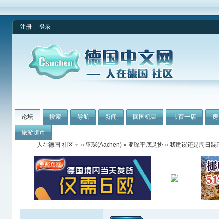
注册
登录
论坛
搜索
导航
新闻
回国机票
市百一店
房
旅游超市
人在德国 社区
»
亚琛(Aachen)
»
亚琛平底足协
» 我建议还是周日踢