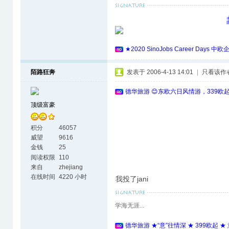
象
★2020 SinoJobs Career 
陌路狂奔
发表于 2006-4-13 14:01
|
只看该作
德华旅游 😊东欧六日风情游，339欧
顶级富豪
积分
46057
威望
9616
金钱
25
阅读权限
110
来自
zhejiang
在线时间
4220 小时
我投了jani
学海无涯...
德华旅游 ★“意”往情深 ★ 399欧起 