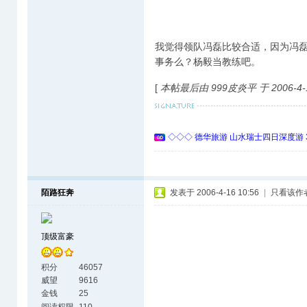
我觉得领队冯磊比较合适，因为冯
事务么？杨毅当教练吧。
[
本帖最后由 999皮炎平 于 2006-4-1
◇◇◇ 德华旅游 山水瑞士四日深度游 
陌路狂奔
发表于 2006-4-16 10:56
|
只看该作
顶级富豪
积分
46057
威望
9616
金钱
25
阅读权限
110