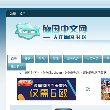
注册
登录
论坛
搜索
导航
新闻
回国机票
市百一店
房
旅游超市
人在德国 社区
»
波鸿(Bochum)
»
波鸿篮球队
» 请选择球队的领队