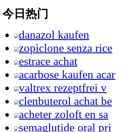
今日热门
danazol kaufen
zopiclone senza rice
estrace achat
acarbose kaufen acar
valtrex rezeptfrei v
clenbuterol achat be
acheter zoloft en sa
semaglutide oral pri