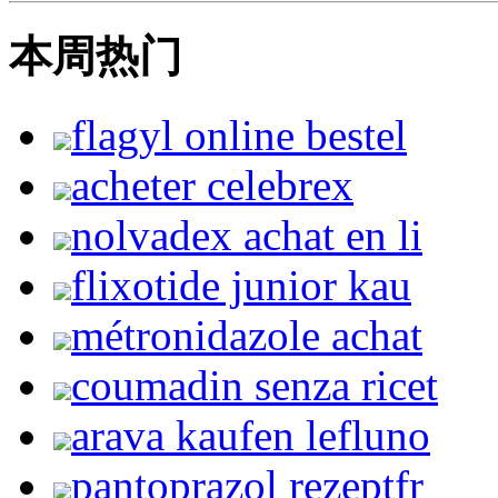
本周热门
flagyl online bestel
acheter celebrex
nolvadex achat en li
flixotide junior kau
métronidazole achat
coumadin senza ricet
arava kaufen lefluno
pantoprazol rezeptfr