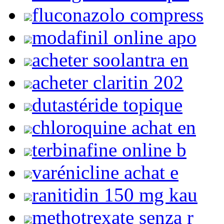
fluconazolo compress
modafinil online apo
acheter soolantra en
acheter claritin 202
dutastéride topique
chloroquine achat en
terbinafine online b
varénicline achat e
ranitidin 150 mg kau
methotrexate senza r