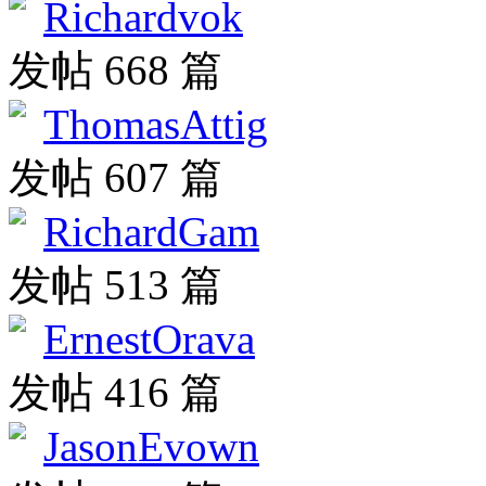
Richardvok
发帖 668 篇
ThomasAttig
发帖 607 篇
RichardGam
发帖 513 篇
ErnestOrava
发帖 416 篇
JasonEvown