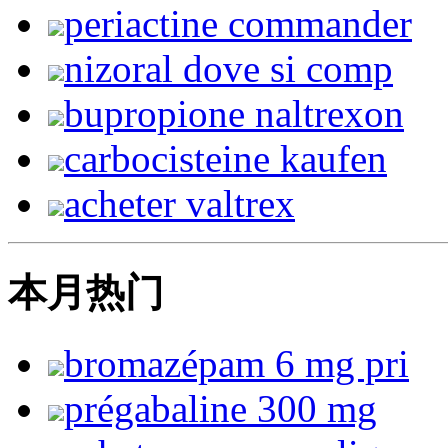
periactine commander
nizoral dove si comp
bupropione naltrexon
carbocisteine kaufen
acheter valtrex
本月热门
bromazépam 6 mg pri
prégabaline 300 mg