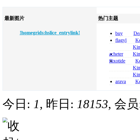
最新图片
热门主题
!homegrids:hslice_entrylink!
buy
De
pregabalin 300 
flagyl
Ke
pregabalin 300 
online bestellen
Ki
bestellen
nolvadex achat 
acheter
Ki
nolvadex achet
celebrex
flixotide
Ke
junior kaufen fl
Ki
kaufen
métronidazole a
Ki
2026
coumadin senza 
arava
Ke
kaufen lefluno
kaufen
今日:
1
, 昨日:
18153
, 会员