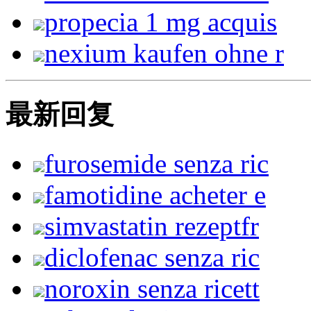
propecia 1 mg acquis
nexium kaufen ohne r
最新回复
furosemide senza ric
famotidine acheter e
simvastatin rezeptfr
diclofenac senza ric
noroxin senza ricett