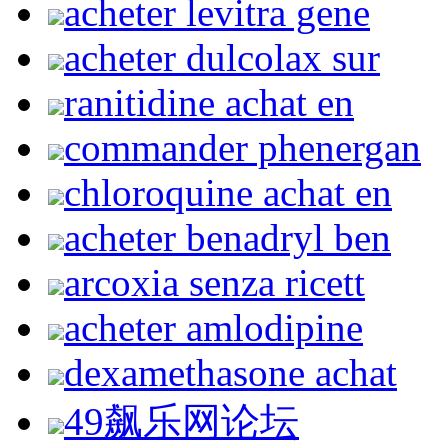
acheter levitra gene
acheter dulcolax sur
ranitidine achat en
commander phenergan
chloroquine achat en
acheter benadryl ben
arcoxia senza ricett
acheter amlodipine
dexamethasone achat
49飙乐网论坛