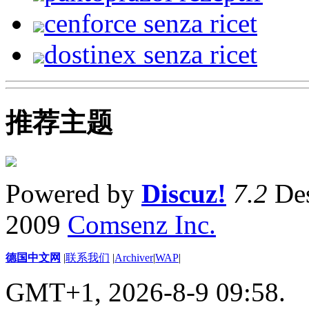
cenforce senza ricet
dostinex senza ricet
推荐主题
Powered by
Discuz!
7.2
Des
2009
Comsenz Inc.
德国中文网
|
联系我们
|
Archiver
|
WAP
|
GMT+1, 2026-8-9 09:58.