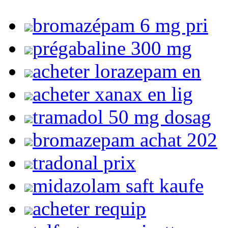
bromazépam 6 mg pri
prégabaline 300 mg
acheter lorazepam en
acheter xanax en lig
tramadol 50 mg dosag
bromazepam achat 202
tradonal prix
midazolam saft kaufe
acheter requip