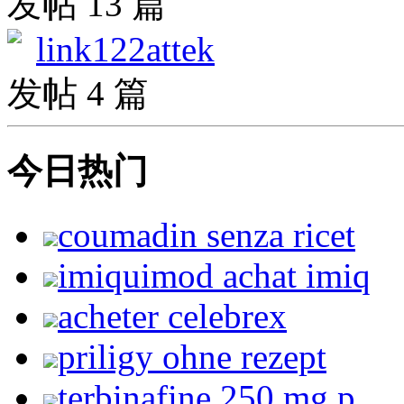
发帖 13 篇
link122attek
发帖 4 篇
今日热门
coumadin senza ricet
imiquimod achat imiq
acheter celebrex
priligy ohne rezept
terbinafine 250 mg p