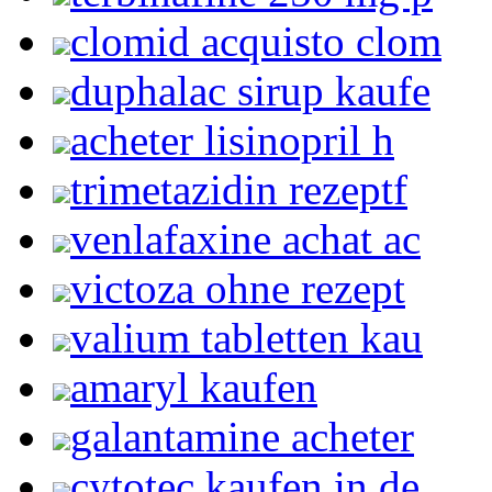
clomid acquisto clom
duphalac sirup kaufe
acheter lisinopril h
trimetazidin rezeptf
venlafaxine achat ac
victoza ohne rezept
valium tabletten kau
amaryl kaufen
galantamine acheter
cytotec kaufen in de