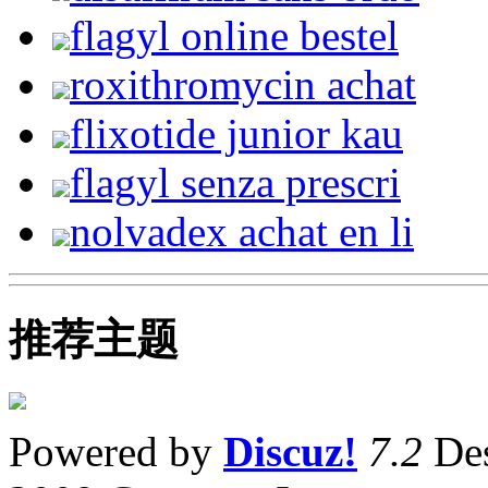
flagyl online bestel
roxithromycin achat
flixotide junior kau
flagyl senza prescri
nolvadex achat en li
推荐主题
Powered by
Discuz!
7.2
Des