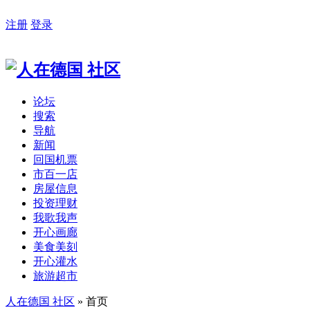
注册
登录
论坛
搜索
导航
新闻
回国机票
市百一店
房屋信息
投资理财
我歌我声
开心画廊
美食美刻
开心灌水
旅游超市
人在德国 社区
» 首页