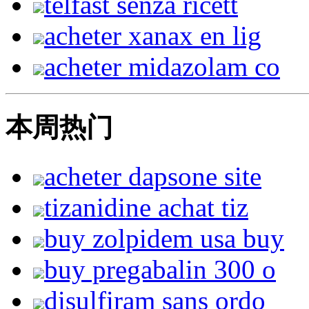
telfast senza ricett
acheter xanax en lig
acheter midazolam co
本周热门
acheter dapsone site
tizanidine achat tiz
buy zolpidem usa buy
buy pregabalin 300 o
disulfiram sans ordo