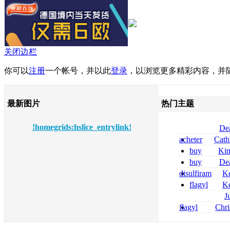
关闭边栏
你可以
注册
一个帐号，并以此
登录
，以浏览更多精彩内容，并
最新图片
热门主题
!homegrids:hslice_entrylink!
De
tizanidine achat
acheter
Cath
sans ordonnanc
dapsone site fia
buy
Ki
zolpidem usa b
buy
De
pregabalin 300 
disulfiram
Ke
pregabalin 300 
sans ordonnanc
flagyl
Ke
online bestellen
J
bestellen
roxithromycin a
flagyl
Chri
sécurité
senza prescrizi
flagyl si può co