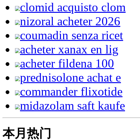
clomid acquisto clom
nizoral acheter 2026
coumadin senza ricet
acheter xanax en lig
acheter fildena 100
prednisolone achat e
commander flixotide
midazolam saft kaufe
本月热门