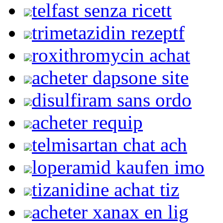
telfast senza ricett
trimetazidin rezeptf
roxithromycin achat
acheter dapsone site
disulfiram sans ordo
acheter requip
telmisartan chat ach
loperamid kaufen imo
tizanidine achat tiz
acheter xanax en lig