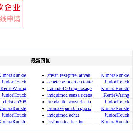
最新回复
KimbraRunkle
ativan rezeptfrei ativan
KimbraRunkle
bestellen
JuniorHouck
acheter avodart en toute
JuniorHouck
sécurité
KerrieWaring
tramadol 50 mg dosage
KimbraRunkle
for back pain tramadol dosag
JuniorHouck
imiquimod senza ricetta
KerrieWaring
christian398
furadantin senza ricetta
JuniorHouck
neo furadantin senza rice
KimbraRunkle
bromazépam 6 mg prix
KimbraRunkle
source fiable
JuniorHouck
imiquimod achat
JuniorHouck
KimbraRunkle
fosfomicina bustine
KimbraRunkle
senza ricetta fosfomicina gene