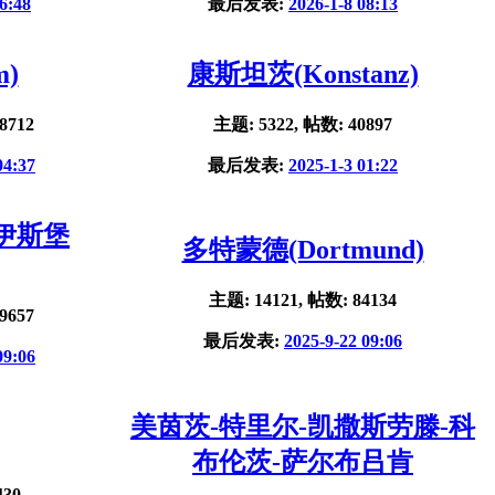
6:48
最后发表:
2026-1-8 08:13
m)
康斯坦茨(Konstanz)
8712
主题: 5322, 帖数: 40897
04:37
最后发表:
2025-1-3 01:22
杜伊斯堡
多特蒙德(Dortmund)
主题: 14121, 帖数: 84134
9657
最后发表:
2025-9-22 09:06
09:06
美茵茨-特里尔-凯撒斯劳滕-科
布伦茨-萨尔布吕肯
430