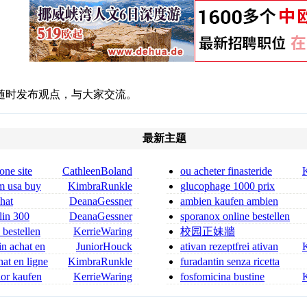
随时发布观点，与大家交流。
最新主题
one site
CathleenBoland
ou acheter finasteride
finastéride spray prix fra
m usa buy
KimbraRunkle
glucophage 1000 prix
france 2026
chat
DeanaGessner
ambien kaufen ambien
 ordonnance
bestellen
lin 300
DeanaGessner
sporanox online bestellen
in 300 mg for sa
sporanox kaufen
 bestellen
KerrieWaring
校园正妹牆
in achat en
JuniorHouck
ativan rezeptfrei ativan
bestellen
at en ligne
KimbraRunkle
furadantin senza ricetta
er
neo furadantin senza rice
nior kaufen
KerrieWaring
fosfomicina bustine
ufen
senza ricetta fosfomicina gene