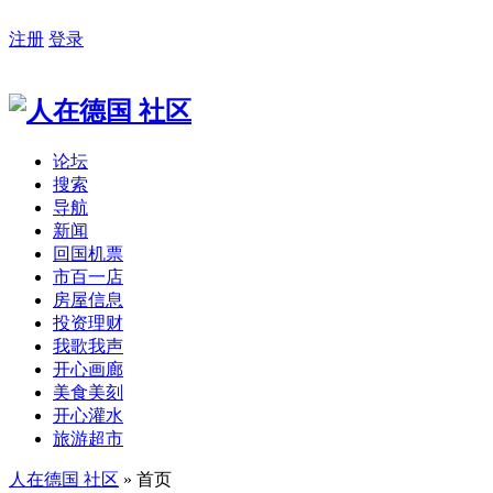
注册
登录
论坛
搜索
导航
新闻
回国机票
市百一店
房屋信息
投资理财
我歌我声
开心画廊
美食美刻
开心灌水
旅游超市
人在德国 社区
» 首页