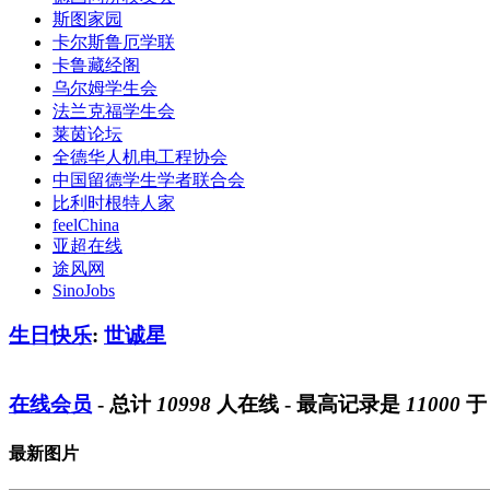
斯图家园
卡尔斯鲁厄学联
卡鲁藏经阁
乌尔姆学生会
法兰克福学生会
莱茵论坛
全德华人机电工程协会
中国留德学生学者联合会
比利时根特人家
feelChina
亚超在线
途风网
SinoJobs
生日快乐
:
世诚星
在线会员
- 总计
10998
人在线 - 最高记录是
11000
最新图片