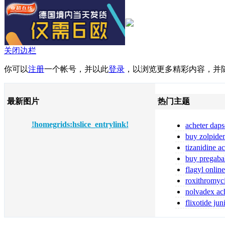
关闭边栏
你可以
注册
一个帐号，并以此
登录
，以浏览更多精彩内容，并
最新图片
热门主题
!homegrids:hslice_entrylink!
acheter daps
fiable
buy zolpide
zolpidem
tizanidine a
tizanidine sans
buy pregaba
online pregabal
flagyl online
flagyl bestellen
roxithromyc
toute sécurité
nolvadex ach
nolvadex achet
flixotide ju
flixotide 50 ka