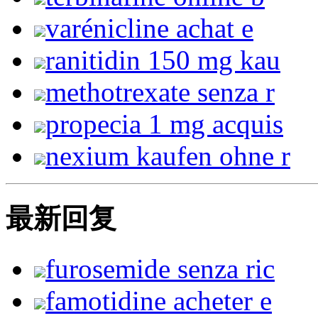
varénicline achat e
ranitidin 150 mg kau
methotrexate senza r
propecia 1 mg acquis
nexium kaufen ohne r
最新回复
furosemide senza ric
famotidine acheter e