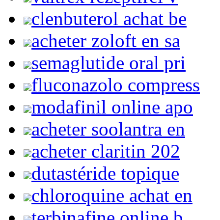
clenbuterol achat be
acheter zoloft en sa
semaglutide oral pri
fluconazolo compress
modafinil online apo
acheter soolantra en
acheter claritin 202
dutastéride topique
chloroquine achat en
terbinafine online b