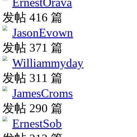
ErnestOrava
发帖 416 篇
JasonEvown
发帖 371 篇
Williammyday
发帖 311 篇
JamesCroms
发帖 290 篇
ErnestSob