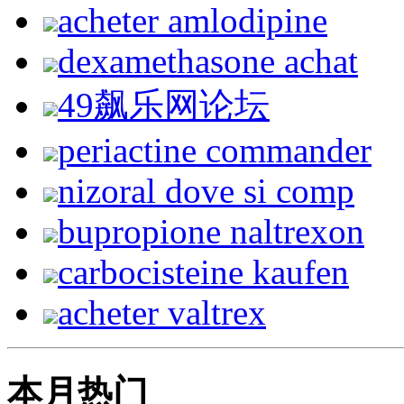
acheter amlodipine
dexamethasone achat
49飙乐网论坛
periactine commander
nizoral dove si comp
bupropione naltrexon
carbocisteine kaufen
acheter valtrex
本月热门