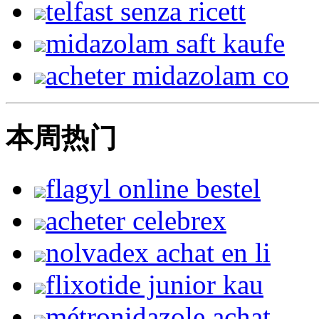
telfast senza ricett
midazolam saft kaufe
acheter midazolam co
本周热门
flagyl online bestel
acheter celebrex
nolvadex achat en li
flixotide junior kau
métronidazole achat