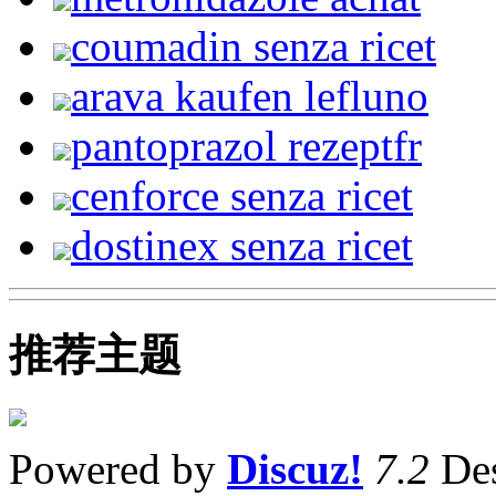
coumadin senza ricet
arava kaufen lefluno
pantoprazol rezeptfr
cenforce senza ricet
dostinex senza ricet
推荐主题
Powered by
Discuz!
7.2
Des