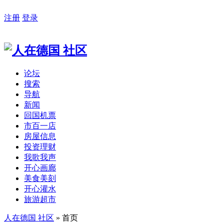
注册
登录
论坛
搜索
导航
新闻
回国机票
市百一店
房屋信息
投资理财
我歌我声
开心画廊
美食美刻
开心灌水
旅游超市
人在德国 社区
» 首页