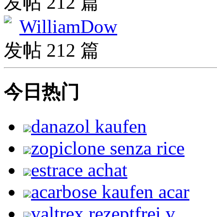
发帖 212 篇
WilliamDow
发帖 212 篇
今日热门
danazol kaufen
zopiclone senza rice
estrace achat
acarbose kaufen acar
valtrex rezeptfrei v