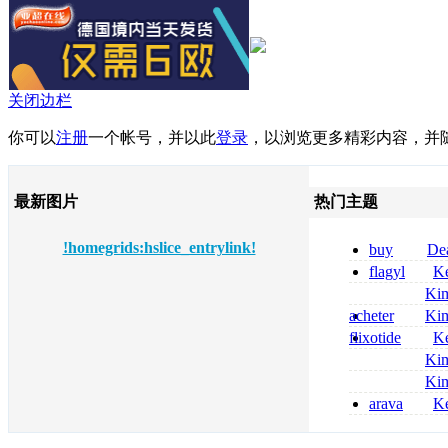
关闭边栏
你可以
注册
一个帐号，并以此
登录
，以浏览更多精彩内容，并
最新图片
热门主题
!homegrids:hslice_entrylink!
buy
De
pregabalin 300 
flagyl
Ke
pregabalin 300 
online bestellen
Ki
bestellen
nolvadex achat 
acheter
Ki
nolvadex achet
celebrex
flixotide
Ke
junior kaufen fl
Ki
kaufen
métronidazole a
Ki
2026
coumadin senza 
arava
Ke
kaufen lefluno
kaufen