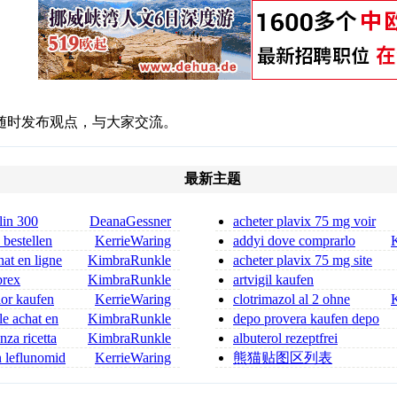
随时发布观点，与大家交流。
最新主题
lin 300
DeanaGessner
acheter plavix 75 mg voir
in 300 mg for sa
le site
 bestellen
KerrieWaring
addyi dove comprarlo
at en ligne
KimbraRunkle
acheter plavix 75 mg site
er
fiable
brex
KimbraRunkle
artvigil kaufen
nior kaufen
KerrieWaring
clotrimazol al 2 ohne
ufen
rezept clotrimazol creme ohn
le achat en
KimbraRunkle
depo provera kaufen depo
provera ohne rezept
za ricetta
KimbraRunkle
albuterol rezeptfrei
albuterol sulfate kaufen
n leflunomid
KerrieWaring
熊猫贴图区列表