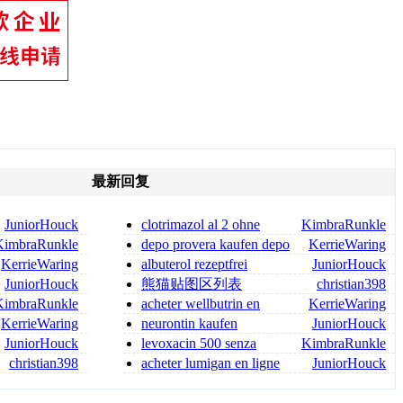
最新回复
JuniorHouck
clotrimazol al 2 ohne
KimbraRunkle
rezept clotrimazol creme ohn
KimbraRunkle
depo provera kaufen depo
KerrieWaring
provera ohne rezept
KerrieWaring
albuterol rezeptfrei
JuniorHouck
albuterol sulfate kaufen
JuniorHouck
熊猫贴图区列表
christian398
KimbraRunkle
acheter wellbutrin en
KerrieWaring
toute sécurité
KerrieWaring
neurontin kaufen
JuniorHouck
neurontin rezeptfrei
JuniorHouck
levoxacin 500 senza
KimbraRunkle
ricetta
christian398
acheter lumigan en ligne
JuniorHouck
en toute sécurité