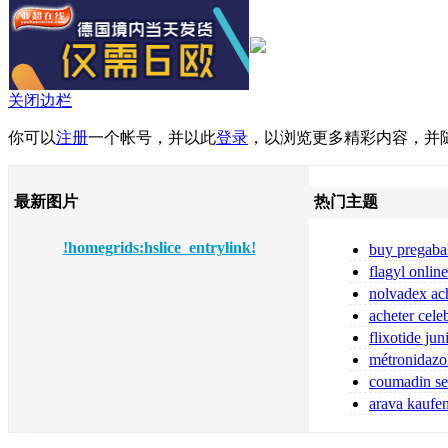
关闭边栏
你可以
注册
一个帐号，并以此
登录
，以浏览更多精彩内容，并
最新图片
热门主题
!homegrids:hslice_entrylink!
buy pregaba
online pregabal
flagyl online
flagyl bestellen
nolvadex ach
nolvadex achet
acheter cele
flixotide ju
flixotide 50 ka
métronidazo
ligne 2026
coumadin sen
arava kaufe
15 mg kaufen