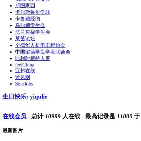
斯图家园
卡尔斯鲁厄学联
卡鲁藏经阁
乌尔姆学生会
法兰克福学生会
莱茵论坛
全德华人机电工程协会
中国留德学生学者联合会
比利时根特人家
feelChina
亚超在线
途风网
SinoJobs
生日快乐
:
yiqulie
在线会员
- 总计
10999
人在线 - 最高记录是
11000
最新图片