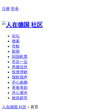
注册
登录
论坛
搜索
导航
新闻
回国机票
市百一店
房屋信息
投资理财
我歌我声
开心画廊
美食美刻
开心灌水
旅游超市
人在德国 社区
» 首页