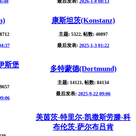
6:48
最后发表:
2026-1-8 08:13
m)
康斯坦茨(Konstanz)
8712
主题: 5322, 帖数: 40897
04:37
最后发表:
2025-1-3 01:22
杜伊斯堡
多特蒙德(Dortmund)
主题: 14121, 帖数: 84134
9657
最后发表:
2025-9-22 09:06
09:06
美茵茨-特里尔-凯撒斯劳滕-科
布伦茨-萨尔布吕肯
430