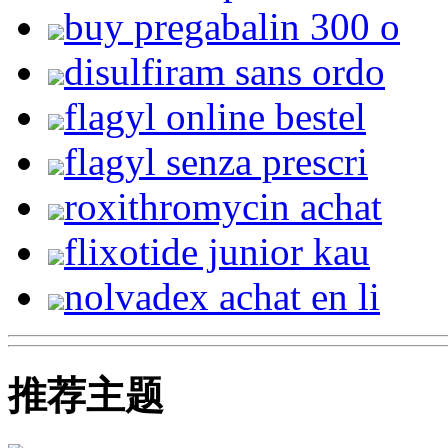
buy pregabalin 300 o
disulfiram sans ordo
flagyl online bestel
flagyl senza prescri
roxithromycin achat
flixotide junior kau
nolvadex achat en li
推荐主题