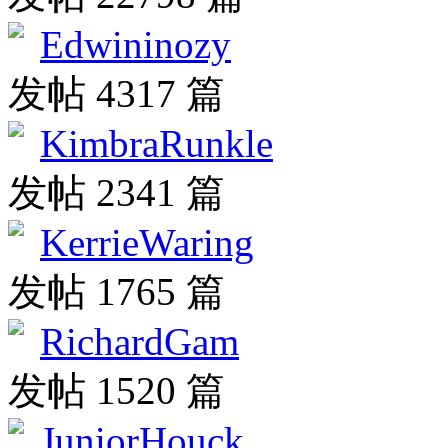
Edwininozy
发帖 4317 篇
KimbraRunkle
发帖 2341 篇
KerrieWaring
发帖 1765 篇
RichardGam
发帖 1520 篇
JuniorHouck