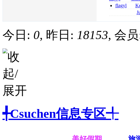
senza prescrizi
flagyl
Ke
flagyl si può co
online bestellen
J
bestellen
roxithromycin a
sécurité
今日:
0
, 昨日:
18153
, 会员
╃Csuchen信息专区╃
美好假期
旅