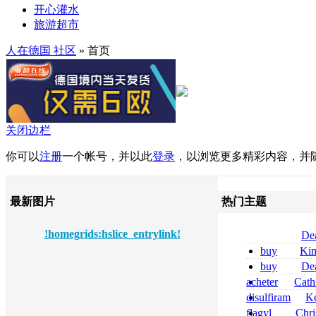
开心灌水
旅游超市
人在德国 社区
» 首页
关闭边栏
你可以
注册
一个帐号，并以此
登录
，以浏览更多精彩内容，并
最新图片
热门主题
!homegrids:hslice_entrylink!
De
tizanidine achat
buy
Ki
sans ordonnanc
zolpidem usa b
buy
De
pregabalin 300 
acheter
Cath
pregabalin 300 
dapsone site fia
disulfiram
Ke
sans ordonnanc
flagyl
Chri