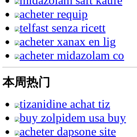
midazolam saft kaufe
acheter requip
telfast senza ricett
acheter xanax en lig
acheter midazolam co
本周热门
tizanidine achat tiz
buy zolpidem usa buy
acheter dapsone site