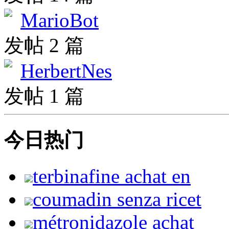
MarioBot
发帖 2 篇
HerbertNes
发帖 1 篇
今日热门
terbinafine achat en
coumadin senza ricet
métronidazole achat