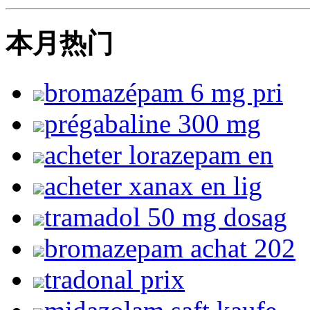
本月热门
bromazépam 6 mg pri
prégabaline 300 mg
acheter lorazepam en
acheter xanax en lig
tramadol 50 mg dosag
bromazepam achat 202
tradonal prix