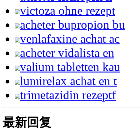
victoza ohne rezept
acheter bupropion bu
venlafaxine achat ac
acheter vidalista en
valium tabletten kau
lumirelax achat en t
trimetazidin rezeptf
最新回复