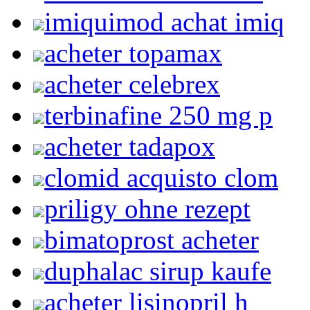
imiquimod achat imiq
acheter topamax
acheter celebrex
terbinafine 250 mg p
acheter tadapox
clomid acquisto clom
priligy ohne rezept
bimatoprost acheter
duphalac sirup kaufe
acheter lisinopril h