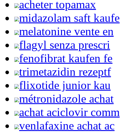
acheter topamax
midazolam saft kaufe
melatonine vente en
flagyl senza prescri
fenofibrat kaufen fe
trimetazidin rezeptf
flixotide junior kau
métronidazole achat
achat aciclovir comm
venlafaxine achat ac