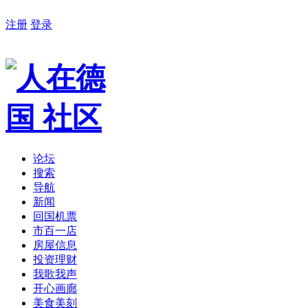
注册
登录
论坛
搜索
导航
新闻
回国机票
市百一店
房屋信息
投资理财
我歌我声
开心画廊
美食美刻