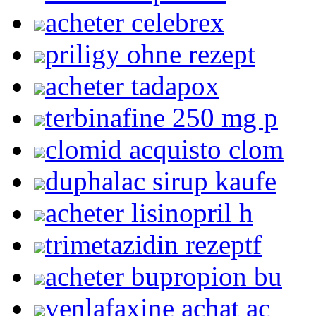
acheter celebrex
priligy ohne rezept
acheter tadapox
terbinafine 250 mg p
clomid acquisto clom
duphalac sirup kaufe
acheter lisinopril h
trimetazidin rezeptf
acheter bupropion bu
venlafaxine achat ac