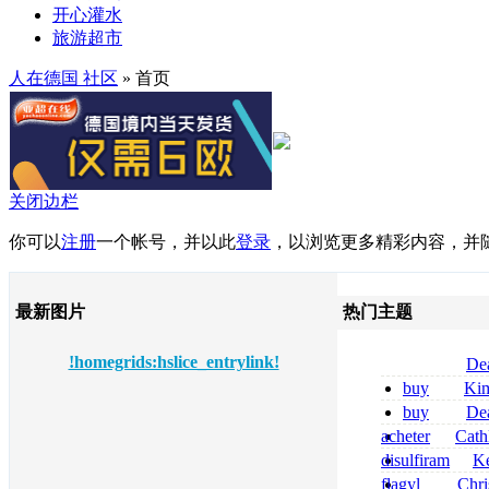
开心灌水
旅游超市
人在德国 社区
» 首页
关闭边栏
你可以
注册
一个帐号，并以此
登录
，以浏览更多精彩内容，并
最新图片
热门主题
!homegrids:hslice_entrylink!
De
tizanidine achat
buy
Ki
sans ordonnanc
zolpidem usa b
buy
De
pregabalin 300 
acheter
Cath
pregabalin 300 
dapsone site fia
disulfiram
Ke
sans ordonnanc
flagyl
Chri