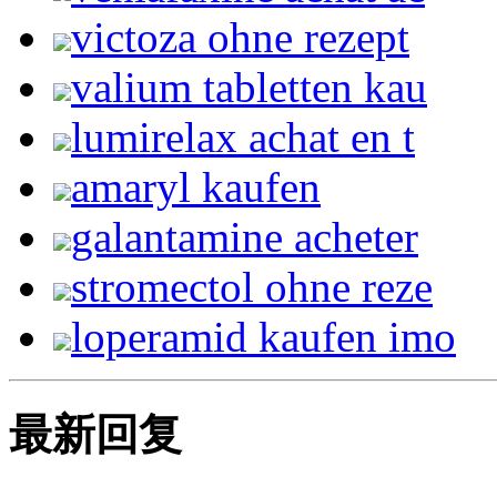
victoza ohne rezept
valium tabletten kau
lumirelax achat en t
amaryl kaufen
galantamine acheter
stromectol ohne reze
loperamid kaufen imo
最新回复