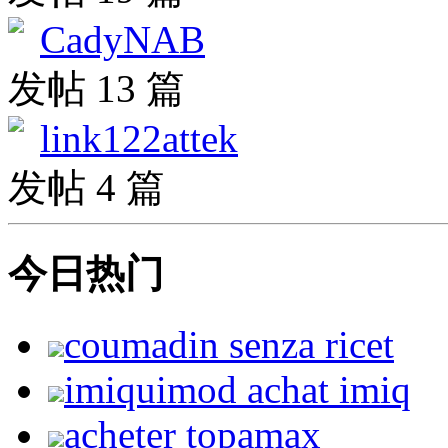
CadyNAB
发帖 13 篇
link122attek
发帖 4 篇
今日热门
coumadin senza ricet
imiquimod achat imiq
acheter topamax