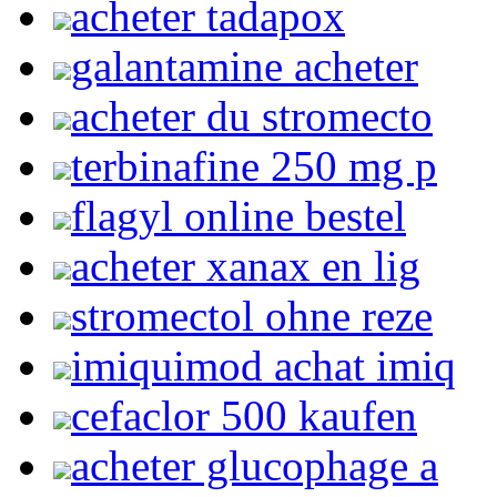
acheter tadapox
galantamine acheter
acheter du stromecto
terbinafine 250 mg p
flagyl online bestel
acheter xanax en lig
stromectol ohne reze
imiquimod achat imiq
cefaclor 500 kaufen
acheter glucophage a