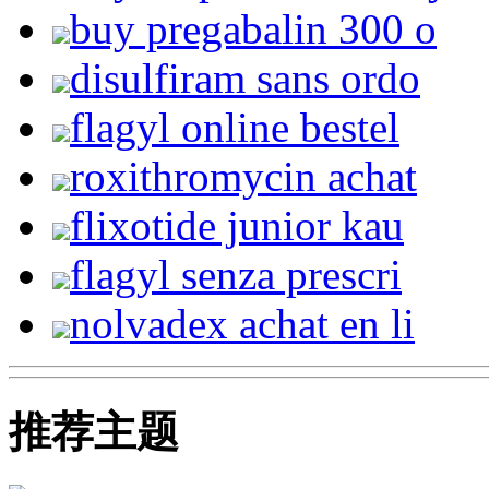
buy pregabalin 300 o
disulfiram sans ordo
flagyl online bestel
roxithromycin achat
flixotide junior kau
flagyl senza prescri
nolvadex achat en li
推荐主题