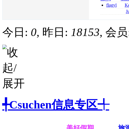
senza prescrizi
flagyl
Ke
flagyl si può co
online bestellen
J
bestellen
roxithromycin a
sécurité
今日:
0
, 昨日:
18153
, 会员
╃Csuchen信息专区╃
美好假期
旅