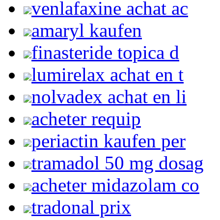
venlafaxine achat ac
amaryl kaufen
finasteride topica d
lumirelax achat en t
nolvadex achat en li
acheter requip
periactin kaufen per
tramadol 50 mg dosag
acheter midazolam co
tradonal prix