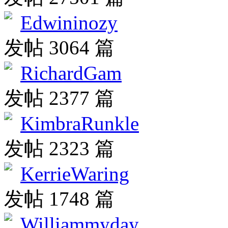
Edwininozy
发帖 3064 篇
RichardGam
发帖 2377 篇
KimbraRunkle
发帖 2323 篇
KerrieWaring
发帖 1748 篇
Williammyday