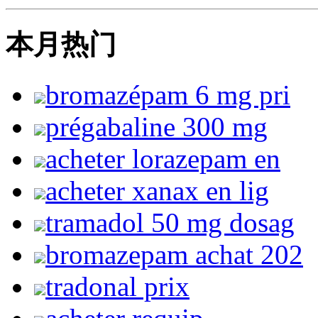
本月热门
bromazépam 6 mg pri
prégabaline 300 mg
acheter lorazepam en
acheter xanax en lig
tramadol 50 mg dosag
bromazepam achat 202
tradonal prix