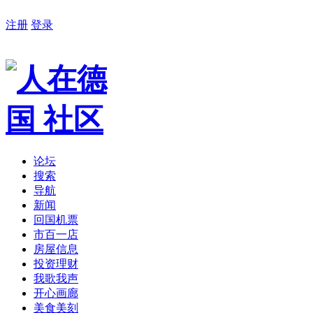
注册
登录
论坛
搜索
导航
新闻
回国机票
市百一店
房屋信息
投资理财
我歌我声
开心画廊
美食美刻