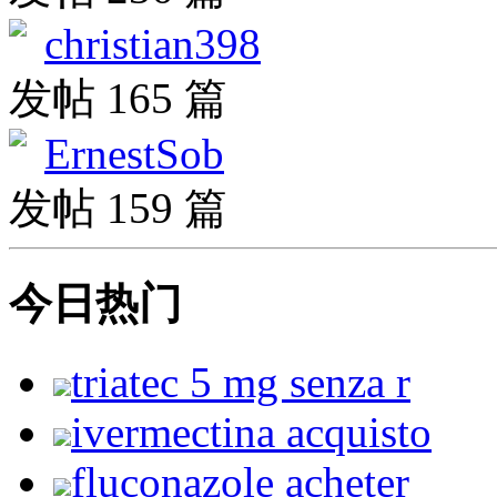
christian398
发帖 165 篇
ErnestSob
发帖 159 篇
今日热门
triatec 5 mg senza r
ivermectina acquisto
fluconazole acheter