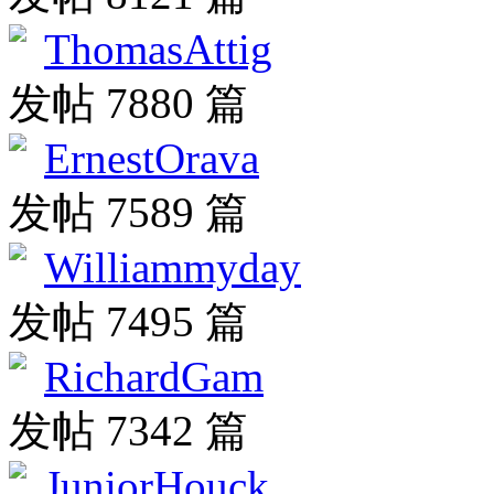
ThomasAttig
发帖 7880 篇
ErnestOrava
发帖 7589 篇
Williammyday
发帖 7495 篇
RichardGam
发帖 7342 篇
JuniorHouck