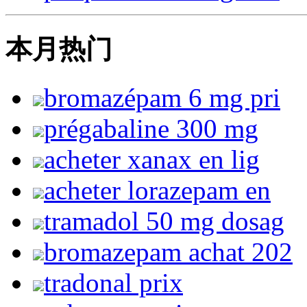
本月热门
bromazépam 6 mg pri
prégabaline 300 mg
acheter xanax en lig
acheter lorazepam en
tramadol 50 mg dosag
bromazepam achat 202
tradonal prix