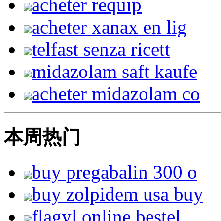
acheter requip
acheter xanax en lig
telfast senza ricett
midazolam saft kaufe
acheter midazolam co
本周热门
buy pregabalin 300 o
buy zolpidem usa buy
flagyl online bestel