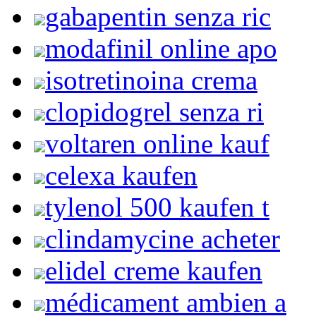
gabapentin senza ric
modafinil online apo
isotretinoina crema
clopidogrel senza ri
voltaren online kauf
celexa kaufen
tylenol 500 kaufen t
clindamycine acheter
elidel creme kaufen
médicament ambien a