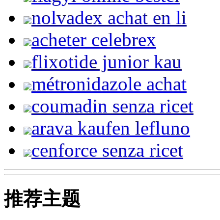
nolvadex achat en li
acheter celebrex
flixotide junior kau
métronidazole achat
coumadin senza ricet
arava kaufen lefluno
cenforce senza ricet
推荐主题