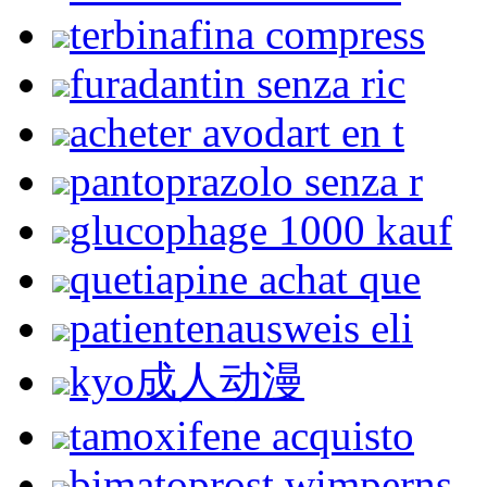
terbinafina compress
furadantin senza ric
acheter avodart en t
pantoprazolo senza r
glucophage 1000 kauf
quetiapine achat que
patientenausweis eli
kyo成人动漫
tamoxifene acquisto
bimatoprost wimperns