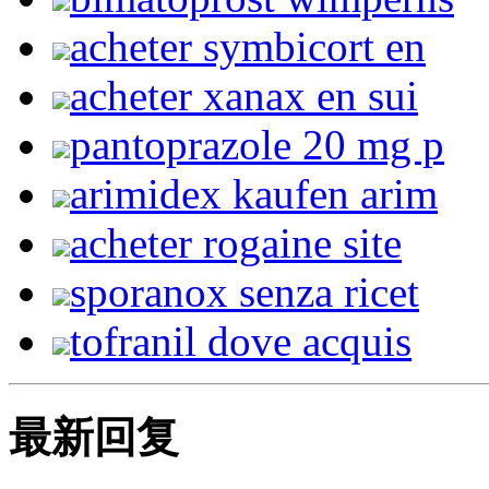
acheter symbicort en
acheter xanax en sui
pantoprazole 20 mg p
arimidex kaufen arim
acheter rogaine site
sporanox senza ricet
tofranil dove acquis
最新回复