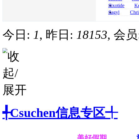
nolvadex achet
celebrex
flixotide
Ke
junior kaufen fl
flagyl
Chri
kaufen
senza prescrizi
flagyl si può co
今日:
1
, 昨日:
18153
, 会员
╃Csuchen信息专区╃
美好假期