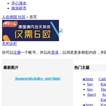
开心灌水
旅游超市
人在德国 社区
» 首页
关闭边栏
你可以
注册
一个帐号，并以此
登录
，以浏览更多精彩内容，并
最新图片
热门主题
!homegrids:hslice_entrylink!
acheter
Cath
dapsone site fia
buy
Ki
zolpidem usa b
buy
De
pregabalin 300 
flagyl
Ke
pregabalin 300 
online bestellen
Ki
bestellen
nolvadex achat 
acheter
Ki