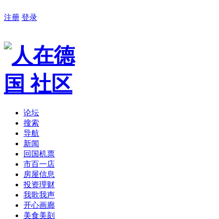
注册
登录
论坛
搜索
导航
新闻
回国机票
市百一店
房屋信息
投资理财
我歌我声
开心画廊
美食美刻