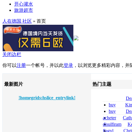
开心灌水
旅游超市
人在德国 社区
» 首页
关闭边栏
你可以
注册
一个帐号，并以此
登录
，以浏览更多精彩内容，并
最新图片
热门主题
!homegrids:hslice_entrylink!
De
tizanidine achat
buy
Ki
sans ordonnanc
zolpidem usa b
buy
De
pregabalin 300 
acheter
Cath
pregabalin 300 
dapsone site fia
disulfiram
Ke
sans ordonnanc
flagyl
Chri