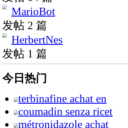
MarioBot
发帖 2 篇
HerbertNes
发帖 1 篇
今日热门
terbinafine achat en
coumadin senza ricet
métronidazole achat