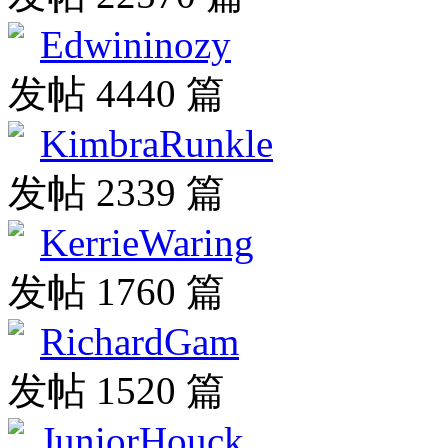
Edwininozy
发帖 4440 篇
KimbraRunkle
发帖 2339 篇
KerrieWaring
发帖 1760 篇
RichardGam
发帖 1520 篇
JuniorHouck