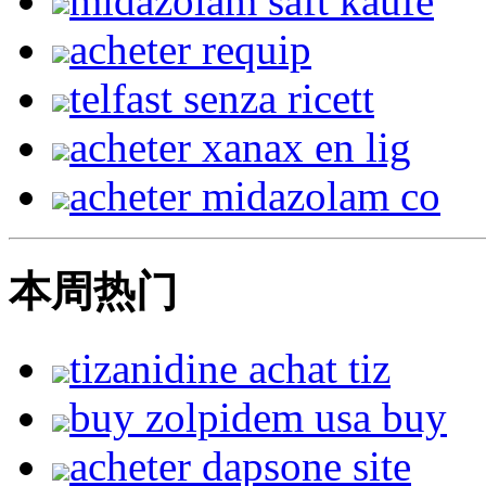
midazolam saft kaufe
acheter requip
telfast senza ricett
acheter xanax en lig
acheter midazolam co
本周热门
tizanidine achat tiz
buy zolpidem usa buy
acheter dapsone site