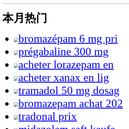
本月热门
bromazépam 6 mg pri
prégabaline 300 mg
acheter lorazepam en
acheter xanax en lig
tramadol 50 mg dosag
bromazepam achat 202
tradonal prix