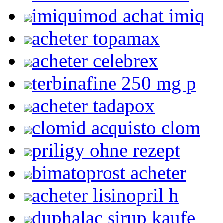
imiquimod achat imiq
acheter topamax
acheter celebrex
terbinafine 250 mg p
acheter tadapox
clomid acquisto clom
priligy ohne rezept
bimatoprost acheter
acheter lisinopril h
duphalac sirup kaufe