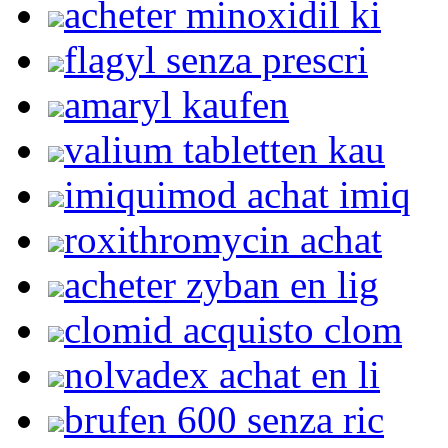
acheter minoxidil ki
flagyl senza prescri
amaryl kaufen
valium tabletten kau
imiquimod achat imiq
roxithromycin achat
acheter zyban en lig
clomid acquisto clom
nolvadex achat en li
brufen 600 senza ric