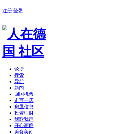
注册
登录
论坛
搜索
导航
新闻
回国机票
市百一店
房屋信息
投资理财
我歌我声
开心画廊
美食美刻