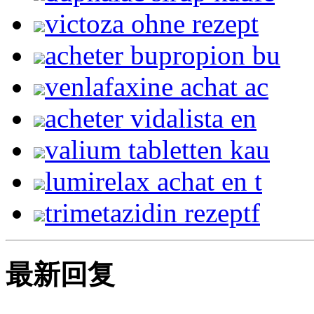
victoza ohne rezept
acheter bupropion bu
venlafaxine achat ac
acheter vidalista en
valium tabletten kau
lumirelax achat en t
trimetazidin rezeptf
最新回复