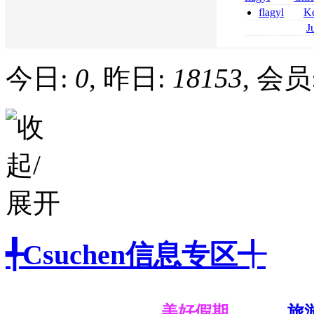
senza prescrizi
flagyl
Ke
flagyl si può co
online bestellen
J
bestellen
roxithromycin a
sécurité
今日:
0
, 昨日:
18153
, 会员
╃Csuchen信息专区╃
美好假期
旅