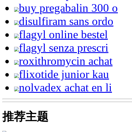
buy pregabalin 300 o
disulfiram sans ordo
flagyl online bestel
flagyl senza prescri
roxithromycin achat
flixotide junior kau
nolvadex achat en li
推荐主题