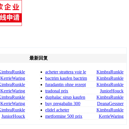
最新回复
KimbraRunkle
acheter strattera voir le
KimbraRunkle
site
KerrieWaring
bactrim kaufen bactrim
KimbraRunkle
forte ohne rezept
KimbraRunkle
furadantin ohne rezept
KimbraRunkle
furadantin kaufen ohne reze
KerrieWaring
tradonal prix
JuniorHouck
KimbraRunkle
duphalac sirup kaufen
KimbraRunkle
duphalac rezeptfrei
KerrieWaring
buy pregabalin 300
DeanaGessner
online pregabalin 300 mg for sa
KimbraRunkle
elidel acheter
KimbraRunkle
JuniorHouck
metformine 500 prix
KerrieWaring
metformine 850 prix belgique