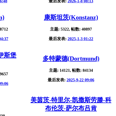
6:48
最后发表:
2026-1-8 08:13
m)
康斯坦茨(Konstanz)
8712
主题: 5322, 帖数: 40897
04:37
最后发表:
2025-1-3 01:22
杜伊斯堡
多特蒙德(Dortmund)
主题: 14121, 帖数: 84134
9657
最后发表:
2025-9-22 09:06
09:06
美茵茨-特里尔-凯撒斯劳滕-科
布伦茨-萨尔布吕肯
430