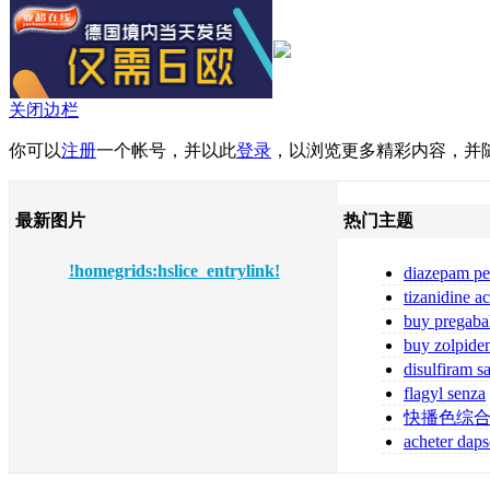
关闭边栏
你可以
注册
一个帐号，并以此
登录
，以浏览更多精彩内容，并
最新图片
热门主题
!homegrids:hslice_entrylink!
diazepam pe
diazepam comp
tizanidine a
tizanidine sans
buy pregaba
online pregabal
buy zolpide
zolpidem
disulfiram s
ordonnance
flagyl senza
prescrizione me
快播色综
acheter daps
fiable