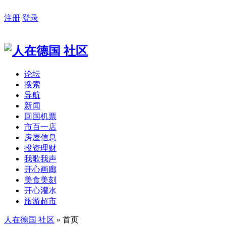
注册
登录
论坛
搜索
导航
新闻
回国机票
市百一店
房屋信息
投资理财
我歌我声
开心画廊
美食美刻
开心灌水
旅游超市
人在德国 社区
» 首页