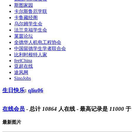
斯图家园
卡尔斯鲁厄学联
卡鲁藏经阁
乌尔姆学生会
法兰克福学生会
莱茵论坛
全德华人机电工程协会
中国留德学生学者联合会
比利时根特人家
feelChina
亚超在线
途风网
SinoJobs
生日快乐
:
qliu06
在线会员
- 总计
10864
人在线 - 最高记录是
11000
最新图片