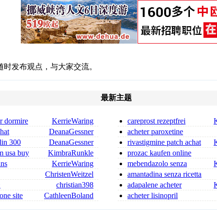
随时发布观点，与大家交流。
最新主题
r dormire
KerrieWaring
careprost rezeptfrei
resse
bimatoprost ophthalmic soluti
chat
DeanaGessner
acheter paroxetine
 ordonnance
paroxetine 20 mg prix
lin 300
DeanaGessner
rivastigmine patch achat
in 300 mg for sa
en ligne
m usa buy
KimbraRunkle
prozac kaufen online
prozac usa rezeptfrei
ans
KerrieWaring
mebendazolo senza
ricetta
ChristenWeitzel
amantadina senza ricetta
dica flagyl si può co
合
christian398
adapalene acheter
one site
CathleenBoland
acheter lisinopril
hydrochlorothiazide acheter lis