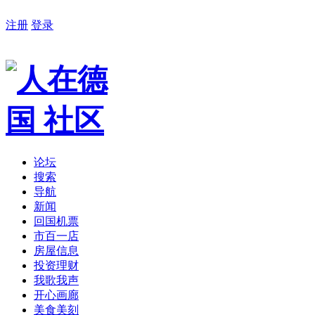
注册
登录
论坛
搜索
导航
新闻
回国机票
市百一店
房屋信息
投资理财
我歌我声
开心画廊
美食美刻