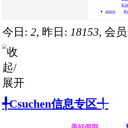
kaufen
métronidazole a
Ki
2026
coumadin senza 
arava
Ke
kaufen lefluno
kaufen
今日:
2
, 昨日:
18153
, 会员
╃Csuchen信息专区╃
美好假期