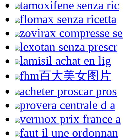
tamoxifene senza ric
flomax senza ricetta
zovirax compresse se
lexotan senza prescr
lamisil achat en lig
fhm百大美女图片
acheter proscar pros
provera centrale d a
vermox prix france a
faut il une ordonnan