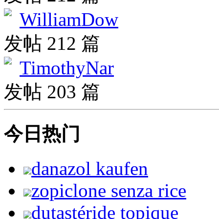
WilliamDow
发帖 212 篇
TimothyNar
发帖 203 篇
今日热门
danazol kaufen
zopiclone senza rice
dutastéride topique