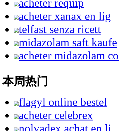
acheter requip
acheter xanax en lig
telfast senza ricett
midazolam saft kaufe
acheter midazolam co
本周热门
flagyl online bestel
acheter celebrex
nolvadex achat en li