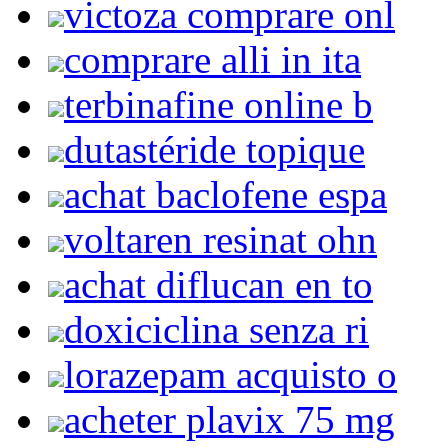
victoza comprare onl
comprare alli in ita
terbinafine online b
dutastéride topique
achat baclofene espa
voltaren resinat ohn
achat diflucan en to
doxiciclina senza ri
lorazepam acquisto o
acheter plavix 75 mg