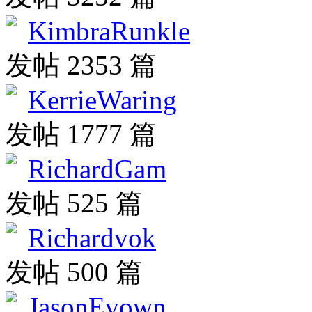
KimbraRunkle
发帖 2353 篇
KerrieWaring
发帖 1777 篇
RichardGam
发帖 525 篇
Richardvok
发帖 500 篇
JasonEvown