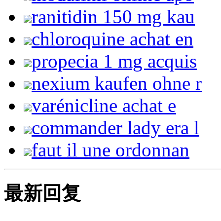
ranitidin 150 mg kau
chloroquine achat en
propecia 1 mg acquis
nexium kaufen ohne r
varénicline achat e
commander lady era l
faut il une ordonnan
最新回复