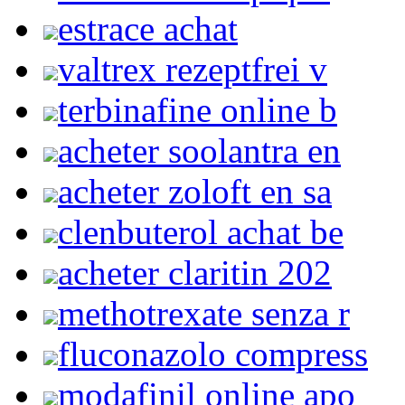
estrace achat
valtrex rezeptfrei v
terbinafine online b
acheter soolantra en
acheter zoloft en sa
clenbuterol achat be
acheter claritin 202
methotrexate senza r
fluconazolo compress
modafinil online apo