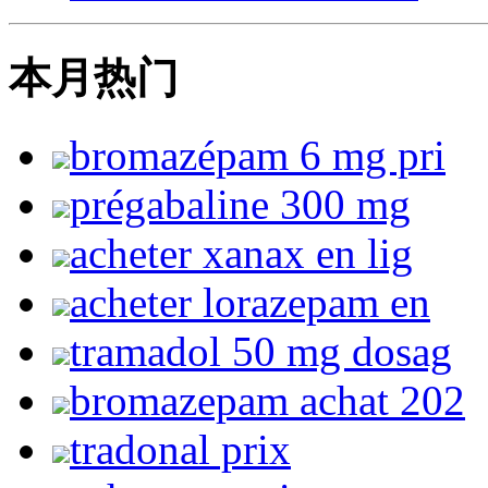
本月热门
bromazépam 6 mg pri
prégabaline 300 mg
acheter xanax en lig
acheter lorazepam en
tramadol 50 mg dosag
bromazepam achat 202
tradonal prix