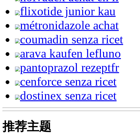
flixotide junior kau
métronidazole achat
coumadin senza ricet
arava kaufen lefluno
pantoprazol rezeptfr
cenforce senza ricet
dostinex senza ricet
推荐主题