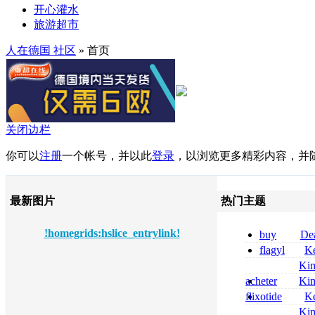
开心灌水
旅游超市
人在德国 社区
» 首页
关闭边栏
你可以
注册
一个帐号，并以此
登录
，以浏览更多精彩内容，并
最新图片
热门主题
!homegrids:hslice_entrylink!
buy
De
pregabalin 300 
flagyl
Ke
pregabalin 300 
online bestellen
Ki
bestellen
nolvadex achat 
acheter
Ki
nolvadex achet
celebrex
flixotide
Ke
junior kaufen fl
Ki