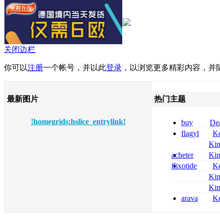
关闭边栏
你可以
注册
一个帐号，并以此
登录
，以浏览更多精彩内容，并
最新图片
热门主题
!homegrids:hslice_entrylink!
buy
De
pregabalin 300 
flagyl
Ke
pregabalin 300 
online bestellen
Ki
bestellen
nolvadex achat 
acheter
Ki
nolvadex achet
celebrex
flixotide
Ke
junior kaufen fl
Ki
kaufen
métronidazole a
Ki
2026
coumadin senza 
arava
Ke
kaufen lefluno
kaufen