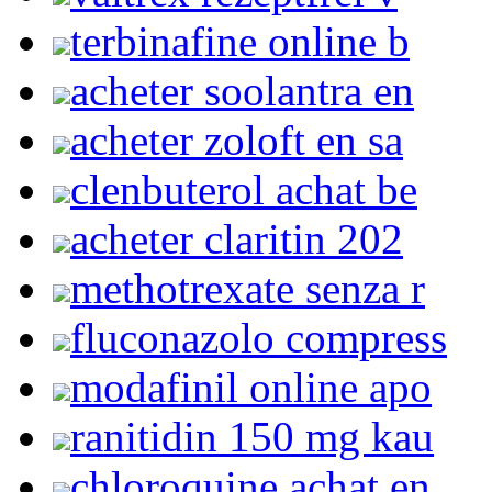
terbinafine online b
acheter soolantra en
acheter zoloft en sa
clenbuterol achat be
acheter claritin 202
methotrexate senza r
fluconazolo compress
modafinil online apo
ranitidin 150 mg kau
chloroquine achat en