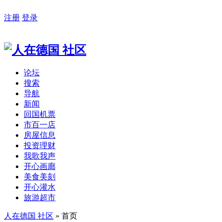
注册
登录
论坛
搜索
导航
新闻
回国机票
市百一店
房屋信息
投资理财
我歌我声
开心画廊
美食美刻
开心灌水
旅游超市
人在德国 社区
» 首页