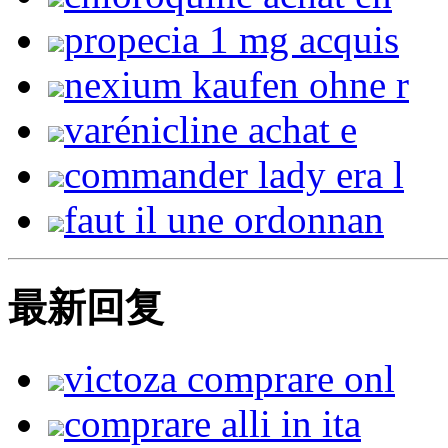
propecia 1 mg acquis
nexium kaufen ohne r
varénicline achat e
commander lady era l
faut il une ordonnan
最新回复
victoza comprare onl
comprare alli in ita