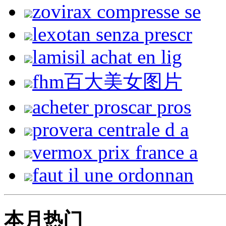
zovirax compresse se
lexotan senza prescr
lamisil achat en lig
fhm百大美女图片
acheter proscar pros
provera centrale d a
vermox prix france a
faut il une ordonnan
本月热门