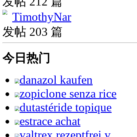
发帖 212 篇
TimothyNar
发帖 203 篇
今日热门
danazol kaufen
zopiclone senza rice
dutastéride topique
estrace achat
valtrex rezeptfrei v