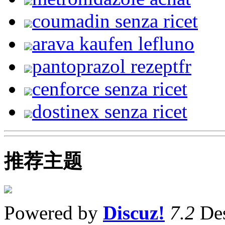
coumadin senza ricet
arava kaufen lefluno
pantoprazol rezeptfr
cenforce senza ricet
dostinex senza ricet
推荐主题
Powered by
Discuz!
7.2
Des