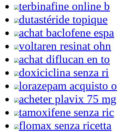
terbinafine online b
dutastéride topique
achat baclofene espa
voltaren resinat ohn
achat diflucan en to
doxiciclina senza ri
lorazepam acquisto o
acheter plavix 75 mg
tamoxifene senza ric
flomax senza ricetta