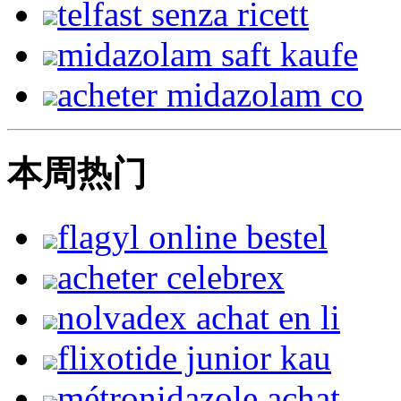
telfast senza ricett
midazolam saft kaufe
acheter midazolam co
本周热门
flagyl online bestel
acheter celebrex
nolvadex achat en li
flixotide junior kau
métronidazole achat