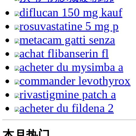
diflucan 150 mg kauf
rosuvastatine 5 mg p
metacam gatti senza
achat flibanserin fl
acheter du mysimba a
commander levothyrox
rivastigmine patch a
acheter du fildena 2
本月热门