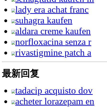
lady era achat franc
suhagra kaufen
aldara creme kaufen
norfloxacina senza r
rivastigmine patch a
最新回复
tadacip acquisto dov
acheter lorazepam en