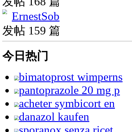
发帖 168 篇
ErnestSob
发帖 159 篇
今日热门
bimatoprost wimperns
pantoprazole 20 mg p
acheter symbicort en
danazol kaufen
sporanox senza ricet