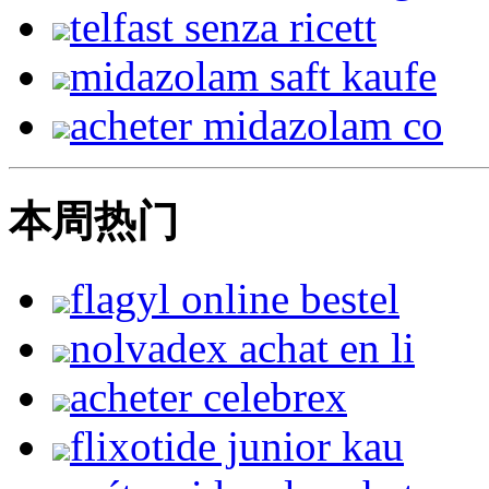
telfast senza ricett
midazolam saft kaufe
acheter midazolam co
本周热门
flagyl online bestel
nolvadex achat en li
acheter celebrex
flixotide junior kau