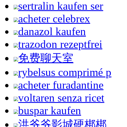
sertralin kaufen ser
acheter celebrex
danazol kaufen
trazodon rezeptfrei
免费聊天室
rybelsus comprimé p
acheter furadantine
voltaren senza ricet
buspar kaufen
洪爷爷影城硬梆梆