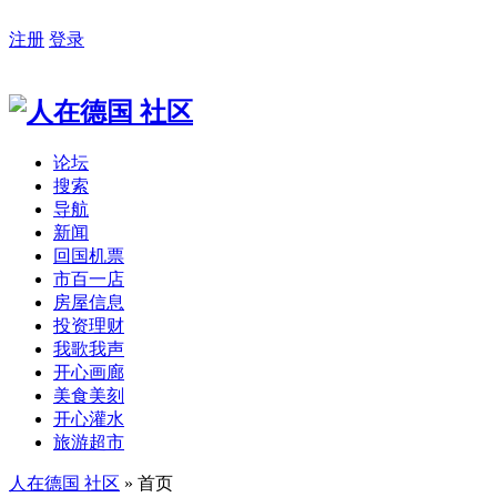
注册
登录
论坛
搜索
导航
新闻
回国机票
市百一店
房屋信息
投资理财
我歌我声
开心画廊
美食美刻
开心灌水
旅游超市
人在德国 社区
» 首页