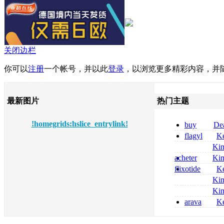
关闭边栏
你可以
注册
一个帐号，并以此
登录
，以浏览更多精彩内容，并
最新图片
热门主题
!homegrids:hslice_entrylink!
buy
De
pregabalin 300 
flagyl
Ke
pregabalin 300 
online bestellen
Ki
bestellen
nolvadex achat 
acheter
Ki
nolvadex achet
celebrex
flixotide
Ke
junior kaufen fl
Ki
kaufen
métronidazole a
Ki
2026
coumadin senza 
arava
Ke
kaufen lefluno
kaufen