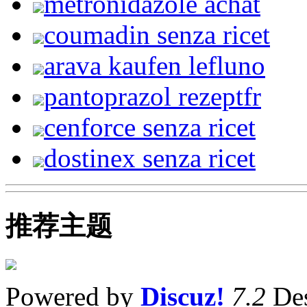
métronidazole achat
coumadin senza ricet
arava kaufen lefluno
pantoprazol rezeptfr
cenforce senza ricet
dostinex senza ricet
推荐主题
Powered by
Discuz!
7.2
Des