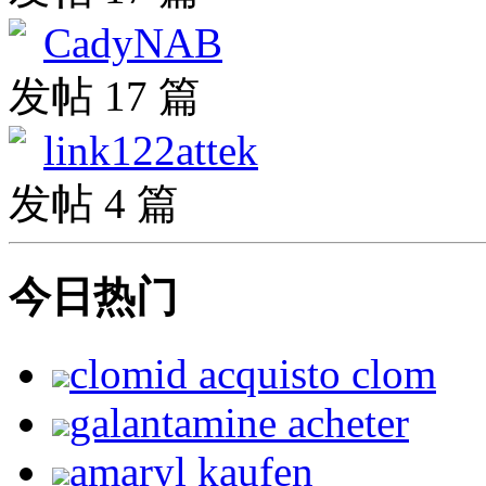
CadyNAB
发帖 17 篇
link122attek
发帖 4 篇
今日热门
clomid acquisto clom
galantamine acheter
amaryl kaufen