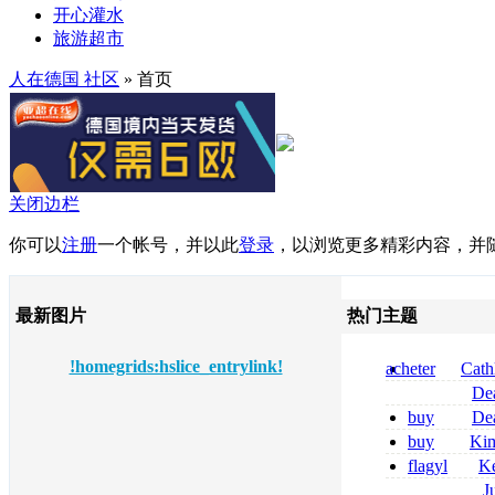
开心灌水
旅游超市
人在德国 社区
» 首页
关闭边栏
你可以
注册
一个帐号，并以此
登录
，以浏览更多精彩内容，并
最新图片
热门主题
!homegrids:hslice_entrylink!
acheter
Cath
dapsone site fia
De
tizanidine achat
buy
De
sans ordonnanc
pregabalin 300 
buy
Ki
pregabalin 300 
zolpidem usa b
flagyl
Ke
online bestellen
J