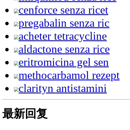
cenforce senza ricet
pregabalin senza ric
acheter tetracycline
aldactone senza rice
eritromicina gel sen
methocarbamol rezept
clarityn antistamini
最新回复