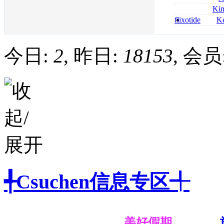
bestellen
roxithromycin a
Ki
sécurité
nolvadex achat 
flixotide
Ke
nolvadex achet
junior kaufen fl
kaufen
今日:
2
, 昨日:
18153
, 会员
╃Csuchen信息专区╃
美好假期