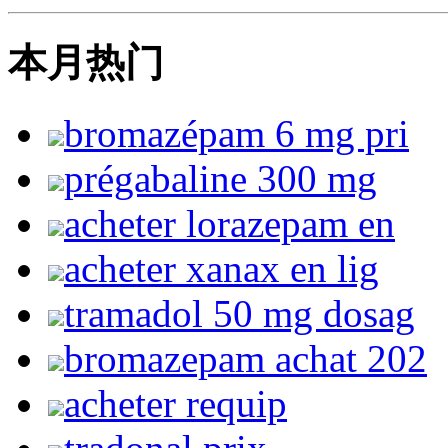
本月热门
bromazépam 6 mg pri
prégabaline 300 mg
acheter lorazepam en
acheter xanax en lig
tramadol 50 mg dosag
bromazepam achat 202
acheter requip