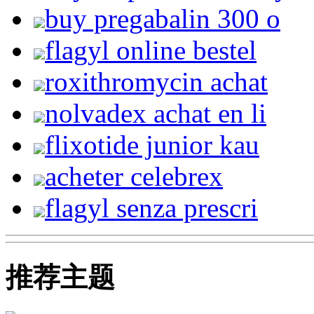
buy pregabalin 300 o
flagyl online bestel
roxithromycin achat
nolvadex achat en li
flixotide junior kau
acheter celebrex
flagyl senza prescri
推荐主题