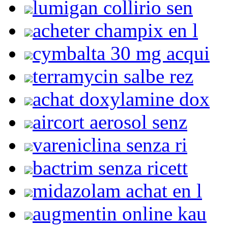
lumigan collirio sen
acheter champix en l
cymbalta 30 mg acqui
terramycin salbe rez
achat doxylamine dox
aircort aerosol senz
vareniclina senza ri
bactrim senza ricett
midazolam achat en l
augmentin online kau