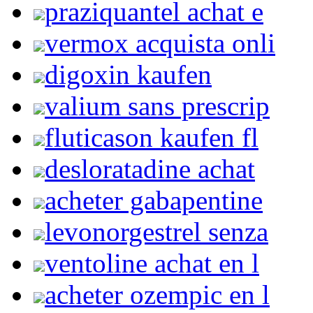
praziquantel achat e
vermox acquista onli
digoxin kaufen
valium sans prescrip
fluticason kaufen fl
desloratadine achat
acheter gabapentine
levonorgestrel senza
ventoline achat en l
acheter ozempic en l