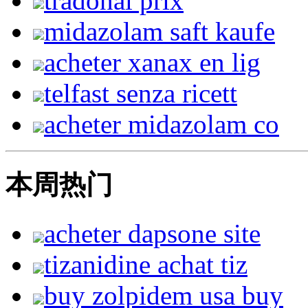
tradonal prix
midazolam saft kaufe
acheter xanax en lig
telfast senza ricett
acheter midazolam co
本周热门
acheter dapsone site
tizanidine achat tiz
buy zolpidem usa buy