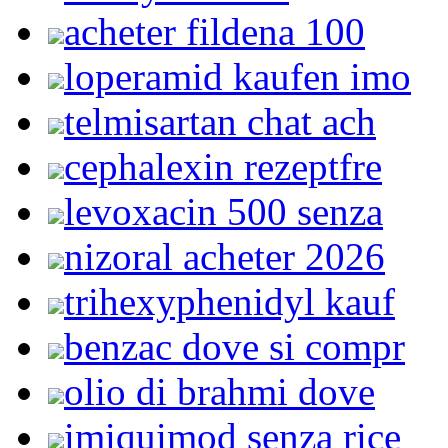
acheter fildena 100
loperamid kaufen imo
telmisartan chat ach
cephalexin rezeptfre
levoxacin 500 senza
nizoral acheter 2026
trihexyphenidyl kauf
benzac dove si compr
olio di brahmi dove
imiquimod senza rice