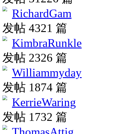
RichardGam
发帖 4321 篇
KimbraRunkle
发帖 2326 篇
Williammyday
发帖 1874 篇
KerrieWaring
发帖 1732 篇
ThomasAttig