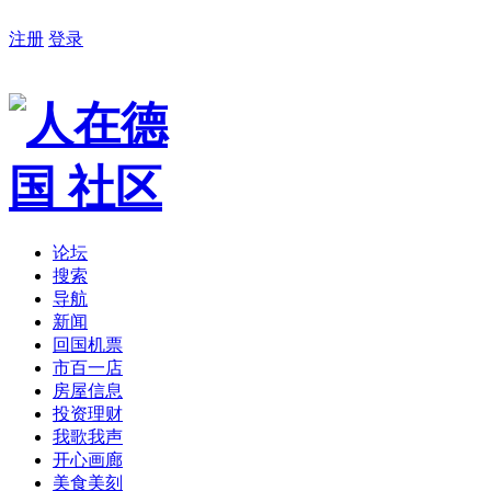
注册
登录
论坛
搜索
导航
新闻
回国机票
市百一店
房屋信息
投资理财
我歌我声
开心画廊
美食美刻