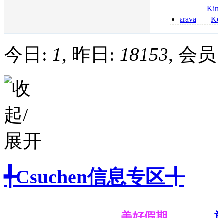
kaufen
métronidazole a
Ki
2026
coumadin senza 
arava
Ke
kaufen lefluno
kaufen
今日:
1
, 昨日:
18153
, 会员
╃Csuchen信息专区╃
美好假期