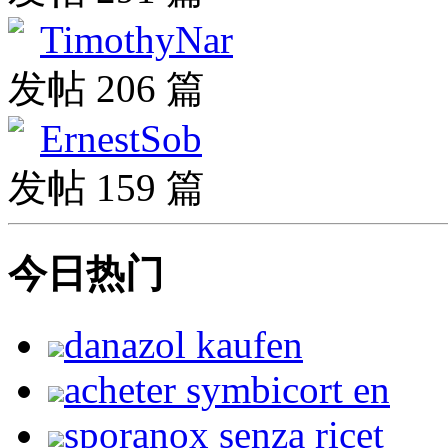
TimothyNar
发帖 206 篇
ErnestSob
发帖 159 篇
今日热门
danazol kaufen
acheter symbicort en
sporanox senza ricet