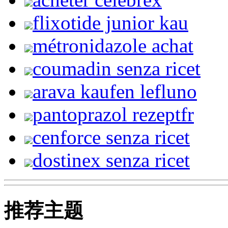
flixotide junior kau
métronidazole achat
coumadin senza ricet
arava kaufen lefluno
pantoprazol rezeptfr
cenforce senza ricet
dostinex senza ricet
推荐主题