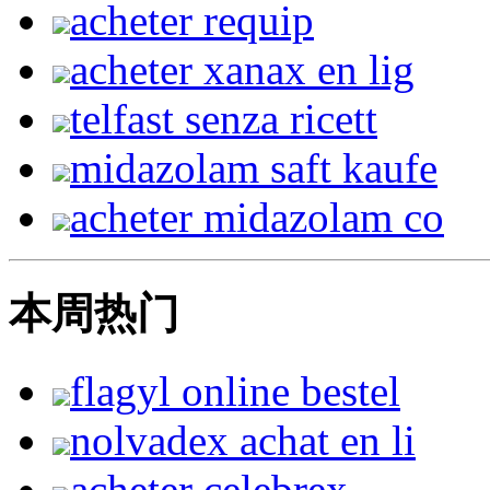
acheter requip
acheter xanax en lig
telfast senza ricett
midazolam saft kaufe
acheter midazolam co
本周热门
flagyl online bestel
nolvadex achat en li
acheter celebrex