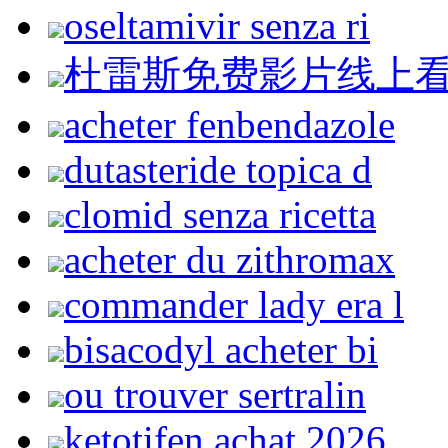
oseltamivir senza ri
杜雷斯免费影片线上
acheter fenbendazole
dutasteride topica d
clomid senza ricetta
acheter du zithromax
commander lady era l
bisacodyl acheter bi
ou trouver sertralin
ketotifen achat 2026