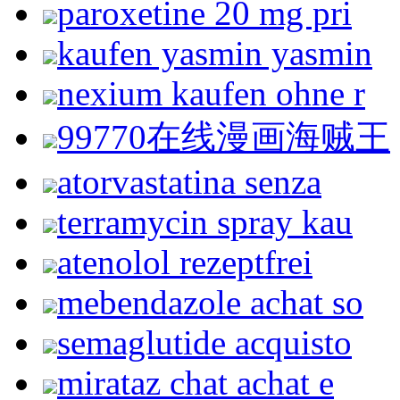
paroxetine 20 mg pri
kaufen yasmin yasmin
nexium kaufen ohne r
99770在线漫画海贼王
atorvastatina senza
terramycin spray kau
atenolol rezeptfrei
mebendazole achat so
semaglutide acquisto
mirataz chat achat e