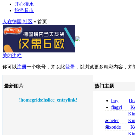
开心灌水
旅游超市
人在德国 社区
» 首页
关闭边栏
你可以
注册
一个帐号，并以此
登录
，以浏览更多精彩内容，并
最新图片
热门主题
!homegrids:hslice_entrylink!
buy
De
pregabalin 300 
flagyl
Ke
pregabalin 300 
online bestellen
Ki
bestellen
nolvadex achat 
acheter
Ki
nolvadex achet
celebrex
flixotide
Ke
junior kaufen fl
Ki