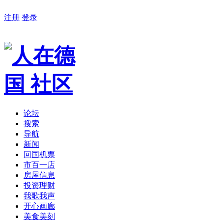
注册
登录
论坛
搜索
导航
新闻
回国机票
市百一店
房屋信息
投资理财
我歌我声
开心画廊
美食美刻