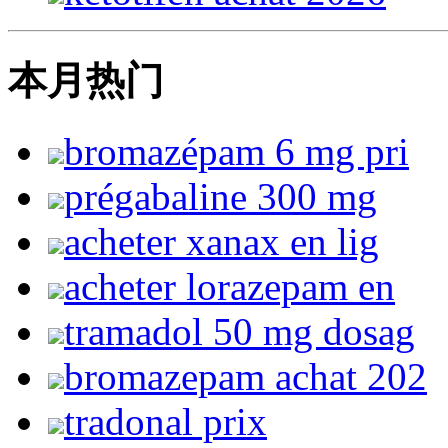
本月热门
bromazépam 6 mg pri
prégabaline 300 mg
acheter xanax en lig
acheter lorazepam en
tramadol 50 mg dosag
bromazepam achat 202
tradonal prix