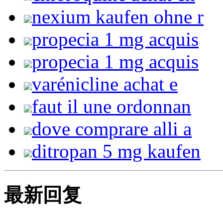
nexium kaufen ohne r
propecia 1 mg acquis
propecia 1 mg acquis
varénicline achat e
faut il une ordonnan
dove comprare alli a
ditropan 5 mg kaufen
最新回复