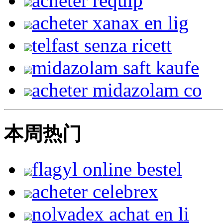
acheter requip
acheter xanax en lig
telfast senza ricett
midazolam saft kaufe
acheter midazolam co
本周热门
flagyl online bestel
acheter celebrex
nolvadex achat en li