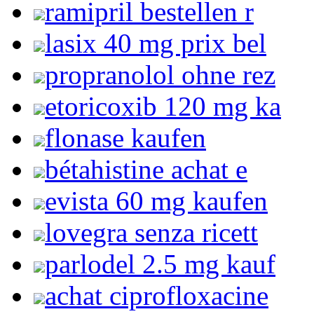
ramipril bestellen r
lasix 40 mg prix bel
propranolol ohne rez
etoricoxib 120 mg ka
flonase kaufen
bétahistine achat e
evista 60 mg kaufen
lovegra senza ricett
parlodel 2.5 mg kauf
achat ciprofloxacine