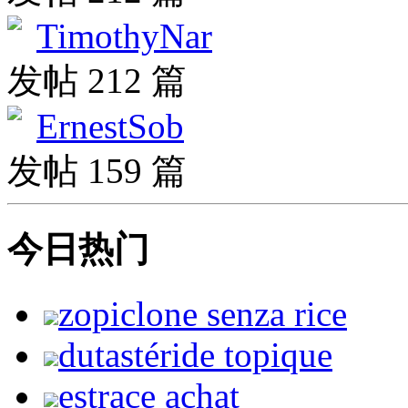
TimothyNar
发帖 212 篇
ErnestSob
发帖 159 篇
今日热门
zopiclone senza rice
dutastéride topique
estrace achat