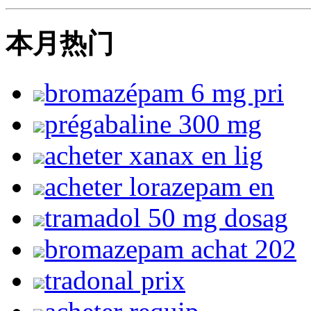
本月热门
bromazépam 6 mg pri
prégabaline 300 mg
acheter xanax en lig
acheter lorazepam en
tramadol 50 mg dosag
bromazepam achat 202
tradonal prix