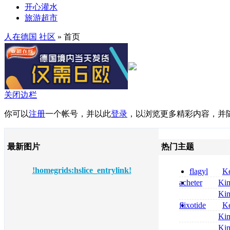
开心灌水
旅游超市
人在德国 社区
» 首页
关闭边栏
你可以
注册
一个帐号，并以此
登录
，以浏览更多精彩内容，并
最新图片
热门主题
!homegrids:hslice_entrylink!
flagyl
Ke
online bestellen
acheter
Ki
bestellen
celebrex
Ki
nolvadex achat 
flixotide
Ke
nolvadex achet
junior kaufen fl
Ki
kaufen
métronidazole a
Ki