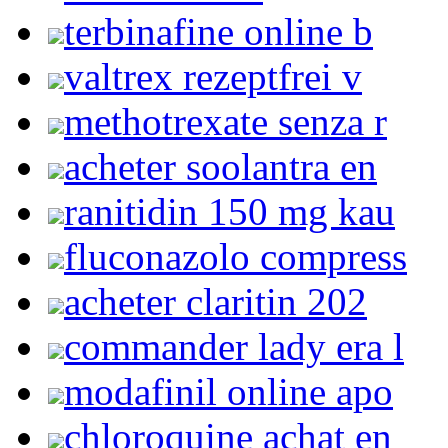
terbinafine online b
valtrex rezeptfrei v
methotrexate senza r
acheter soolantra en
ranitidin 150 mg kau
fluconazolo compress
acheter claritin 202
commander lady era l
modafinil online apo
chloroquine achat en