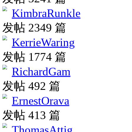
KimbraRunkle
发帖 2349 篇
KerrieWaring
发帖 1774 篇
RichardGam
发帖 492 篇
ErnestOrava
发帖 413 篇
ThomasAttig