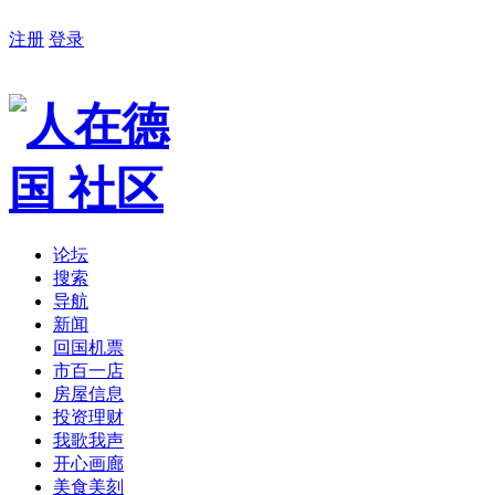
注册
登录
论坛
搜索
导航
新闻
回国机票
市百一店
房屋信息
投资理财
我歌我声
开心画廊
美食美刻