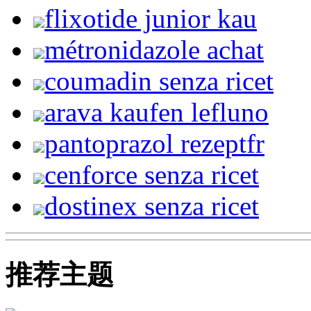
flixotide junior kau
métronidazole achat
coumadin senza ricet
arava kaufen lefluno
pantoprazol rezeptfr
cenforce senza ricet
dostinex senza ricet
推荐主题