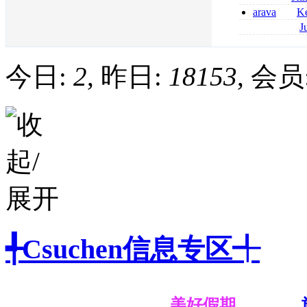
2026
coumadin senza 
arava
Ke
kaufen lefluno
J
kaufen
pantoprazol rez
frankreich pant
今日:
2
, 昨日:
18153
, 会员
╃Csuchen信息专区╃
美好假期