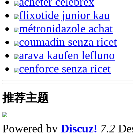
acheter celebrex
flixotide junior kau
métronidazole achat
coumadin senza ricet
arava kaufen lefluno
cenforce senza ricet
推荐主题
Powered by
Discuz!
7.2
Des