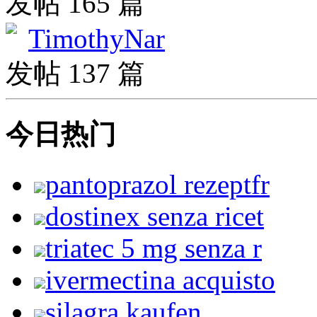
发帖 165 篇
TimothyNar
发帖 137 篇
今日热门
pantoprazol rezeptfr
dostinex senza ricet
triatec 5 mg senza r
ivermectina acquisto
silagra kaufen