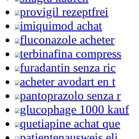
provigil rezeptfrei
imiquimod achat
fluconazole acheter
terbinafina compress
furadantin senza ric
acheter avodart en t
pantoprazolo senza r
glucophage 1000 kauf
quetiapine achat que
patientenausweis eli