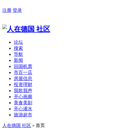
注册
登录
论坛
搜索
导航
新闻
回国机票
市百一店
房屋信息
投资理财
我歌我声
开心画廊
美食美刻
开心灌水
旅游超市
人在德国 社区
» 首页