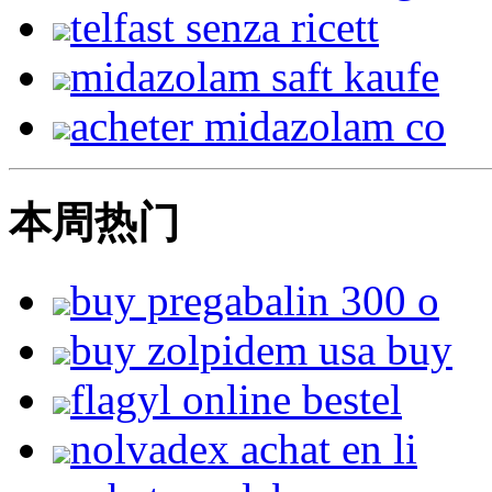
telfast senza ricett
midazolam saft kaufe
acheter midazolam co
本周热门
buy pregabalin 300 o
buy zolpidem usa buy
flagyl online bestel
nolvadex achat en li