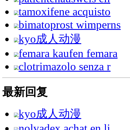
tamoxifene acquisto
bimatoprost wimperns
kyo成人动漫
femara kaufen femara
clotrimazolo senza r
最新回复
kyo成人动漫
nolvadex achat en li