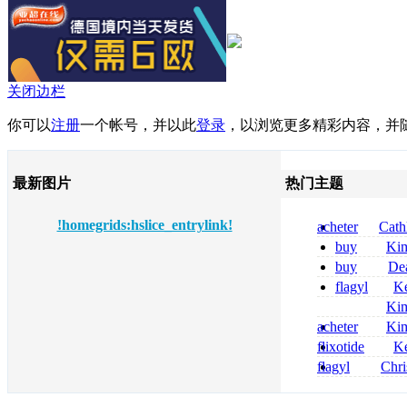
关闭边栏
你可以
注册
一个帐号，并以此
登录
，以浏览更多精彩内容，并
最新图片
热门主题
!homegrids:hslice_entrylink!
acheter
Cath
dapsone site fia
buy
Ki
zolpidem usa b
buy
De
pregabalin 300 
flagyl
Ke
pregabalin 300 
online bestellen
Ki
bestellen
nolvadex achat 
acheter
Ki
nolvadex achet
celebrex
flixotide
Ke
junior kaufen fl
flagyl
Chri
kaufen
senza prescrizi
flagyl si può co