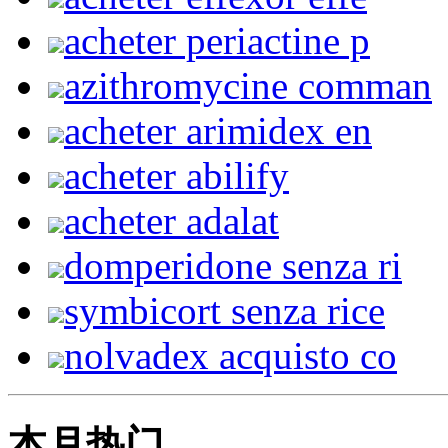
acheter periactine p
azithromycine comman
acheter arimidex en
acheter abilify
acheter adalat
domperidone senza ri
symbicort senza rice
nolvadex acquisto co
本月热门