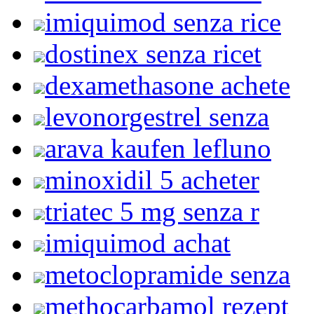
imiquimod senza rice
dostinex senza ricet
dexamethasone achete
levonorgestrel senza
arava kaufen lefluno
minoxidil 5 acheter
triatec 5 mg senza r
imiquimod achat
metoclopramide senza
methocarbamol rezept