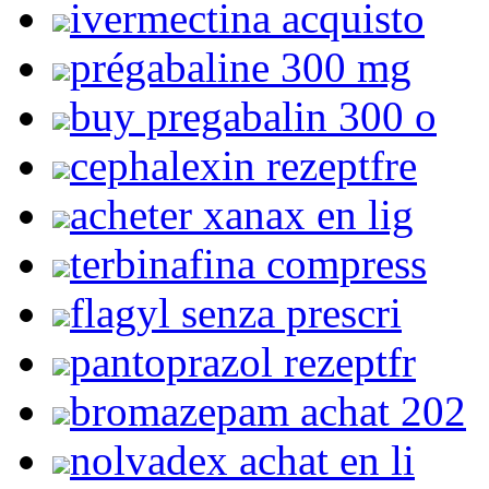
ivermectina acquisto
prégabaline 300 mg
buy pregabalin 300 o
cephalexin rezeptfre
acheter xanax en lig
terbinafina compress
flagyl senza prescri
pantoprazol rezeptfr
bromazepam achat 202
nolvadex achat en li