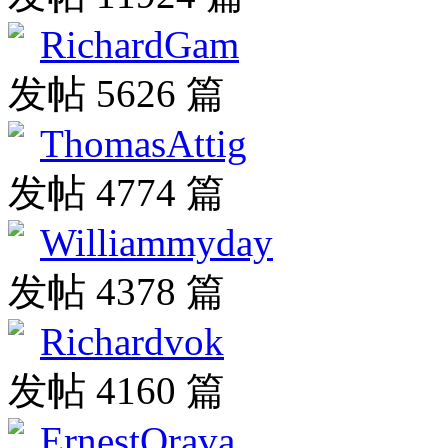
RichardGam
发帖 5626 篇
ThomasAttig
发帖 4774 篇
Williammyday
发帖 4378 篇
Richardvok
发帖 4160 篇
ErnestOrava