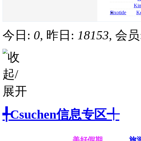
bestellen
roxithromycin a
Ki
sécurité
nolvadex achat 
flixotide
Ke
nolvadex achet
junior kaufen fl
kaufen
今日:
0
, 昨日:
18153
, 会员
╃Csuchen信息专区╃
美好假期
旅