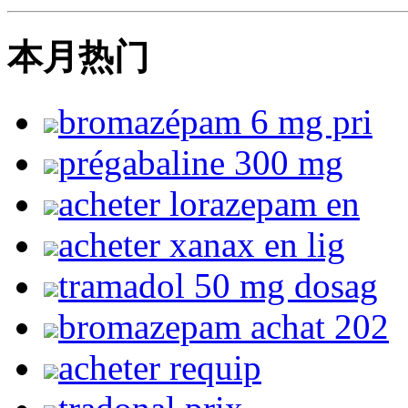
本月热门
bromazépam 6 mg pri
prégabaline 300 mg
acheter lorazepam en
acheter xanax en lig
tramadol 50 mg dosag
bromazepam achat 202
acheter requip