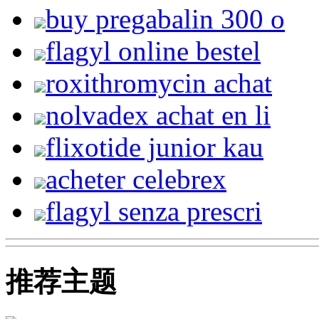
buy pregabalin 300 o
flagyl online bestel
roxithromycin achat
nolvadex achat en li
flixotide junior kau
acheter celebrex
flagyl senza prescri
推荐主题