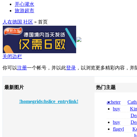
开心灌水
旅游超市
人在德国 社区
» 首页
关闭边栏
你可以
注册
一个帐号，并以此
登录
，以浏览更多精彩内容，并
最新图片
热门主题
!homegrids:hslice_entrylink!
acheter
Cath
dapsone site fia
buy
Ki
zolpidem usa b
De
tizanidine achat
buy
De
sans ordonnanc
pregabalin 300 
flagyl
Ke
pregabalin 300 
online bestellen
J