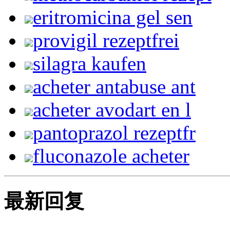
eritromicina gel sen
provigil rezeptfrei
silagra kaufen
acheter antabuse ant
acheter avodart en l
pantoprazol rezeptfr
fluconazole acheter
最新回复