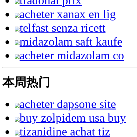
tradonal prix
acheter xanax en lig
telfast senza ricett
midazolam saft kaufe
acheter midazolam co
本周热门
acheter dapsone site
buy zolpidem usa buy
tizanidine achat tiz