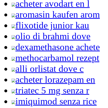
acheter avodart en l
aromasin kaufen arom
flixotide junior kau
olio di brahmi dove
dexamethasone achete
methocarbamol rezept
alli orlistat dove c
acheter lorazepam en
triatec 5 mg senza r
imiquimod senza rice