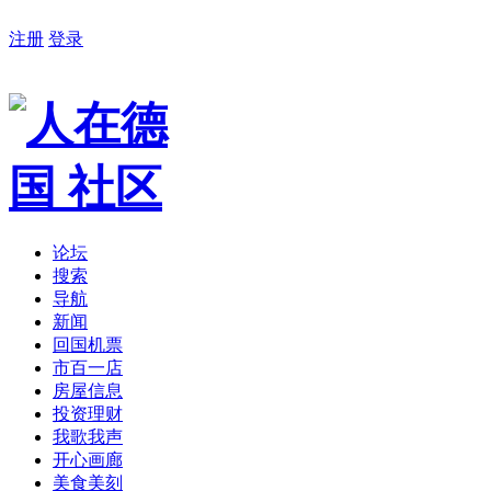
注册
登录
论坛
搜索
导航
新闻
回国机票
市百一店
房屋信息
投资理财
我歌我声
开心画廊
美食美刻