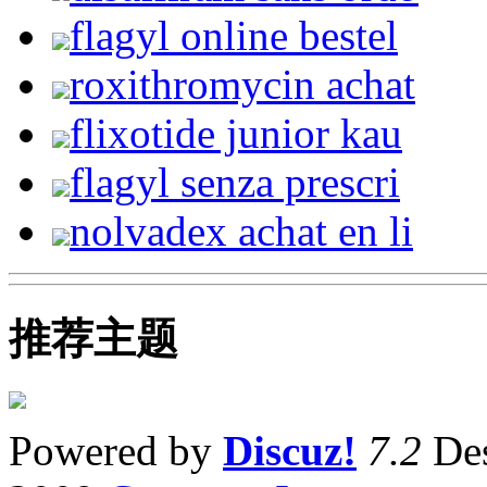
flagyl online bestel
roxithromycin achat
flixotide junior kau
flagyl senza prescri
nolvadex achat en li
推荐主题
Powered by
Discuz!
7.2
Des