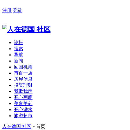
注册
登录
论坛
搜索
导航
新闻
回国机票
市百一店
房屋信息
投资理财
我歌我声
开心画廊
美食美刻
开心灌水
旅游超市
人在德国 社区
» 首页