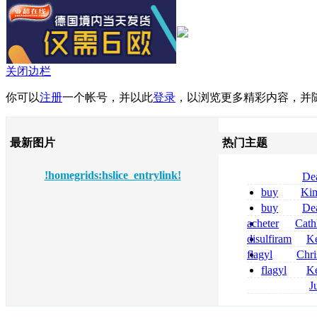
关闭边栏
你可以
注册
一个帐号，并以此
登录
，以浏览更多精彩内容，并
最新图片
热门主题
!homegrids:hslice_entrylink!
De
tizanidine achat
buy
Ki
sans ordonnanc
zolpidem usa b
buy
De
pregabalin 300 
acheter
Cath
pregabalin 300 
dapsone site fia
disulfiram
Ke
sans ordonnanc
flagyl
Chri
senza prescrizi
flagyl
Ke
flagyl si può co
online bestellen
J
bestellen
roxithromycin a
sécurité