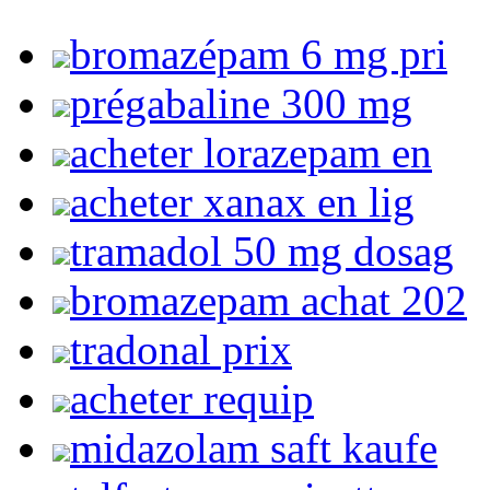
bromazépam 6 mg pri
prégabaline 300 mg
acheter lorazepam en
acheter xanax en lig
tramadol 50 mg dosag
bromazepam achat 202
tradonal prix
acheter requip
midazolam saft kaufe