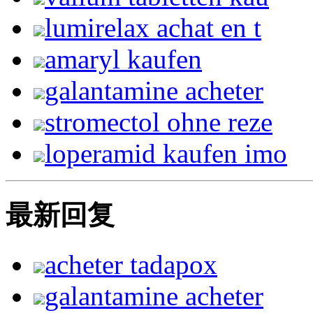
lumirelax achat en t
amaryl kaufen
galantamine acheter
stromectol ohne reze
loperamid kaufen imo
最新回复
acheter tadapox
galantamine acheter