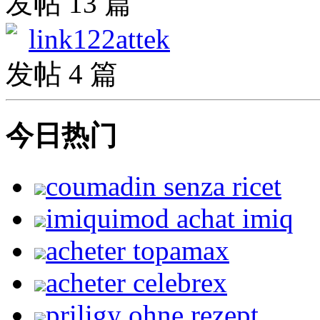
发帖 13 篇
link122attek
发帖 4 篇
今日热门
coumadin senza ricet
imiquimod achat imiq
acheter topamax
acheter celebrex
priligy ohne rezept