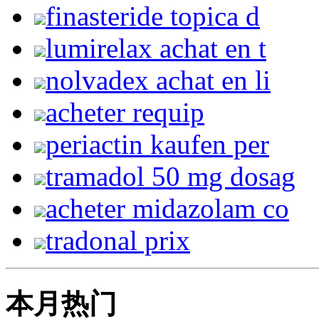
finasteride topica d
lumirelax achat en t
nolvadex achat en li
acheter requip
periactin kaufen per
tramadol 50 mg dosag
acheter midazolam co
tradonal prix
本月热门