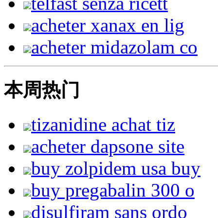
telfast senza ricett
acheter xanax en lig
acheter midazolam co
本周热门
tizanidine achat tiz
acheter dapsone site
buy zolpidem usa buy
buy pregabalin 300 o
disulfiram sans ordo