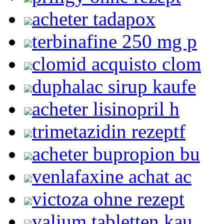
acheter tadapox
terbinafine 250 mg p
clomid acquisto clom
duphalac sirup kaufe
acheter lisinopril h
trimetazidin rezeptf
acheter bupropion bu
venlafaxine achat ac
victoza ohne rezept
valium tabletten kau