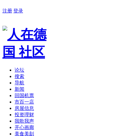
注册
登录
论坛
搜索
导航
新闻
回国机票
市百一店
房屋信息
投资理财
我歌我声
开心画廊
美食美刻