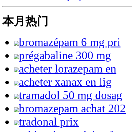
本月热门
bromazépam 6 mg pri
prégabaline 300 mg
acheter lorazepam en
acheter xanax en lig
tramadol 50 mg dosag
bromazepam achat 202
tradonal prix