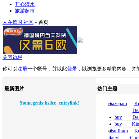
开心灌水
旅游超市
人在德国 社区
» 首页
关闭边栏
你可以
注册
一个帐号，并以此
登录
，以浏览更多精彩内容，并
最新图片
热门主题
!homegrids:hslice_entrylink!
diazepam
Ke
per dormire di
De
compresse
tizanidine achat
buy
De
sans ordonnanc
pregabalin 300 
buy
Ki
pregabalin 300 
zolpidem usa b
disulfiram
Ke
sans ordonnanc
flagyl
Chri