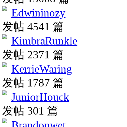
Edwininozy
发帖 4541 篇
KimbraRunkle
发帖 2371 篇
KerrieWaring
发帖 1787 篇
JuniorHouck
发帖 301 篇
Brandonwet