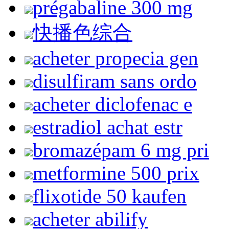
prégabaline 300 mg
快播色综合
acheter propecia gen
disulfiram sans ordo
acheter diclofenac e
estradiol achat estr
bromazépam 6 mg pri
metformine 500 prix
flixotide 50 kaufen
acheter abilify