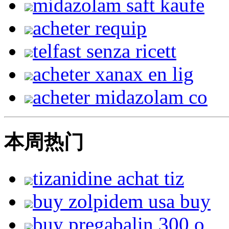
midazolam saft kaufe
acheter requip
telfast senza ricett
acheter xanax en lig
acheter midazolam co
本周热门
tizanidine achat tiz
buy zolpidem usa buy
buy pregabalin 300 o