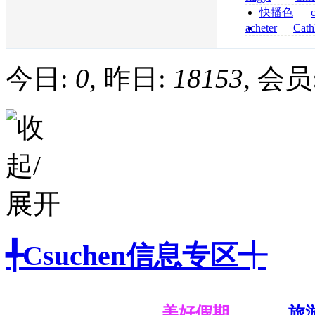
senza prescrizi
快播色
flagyl si può co
综合
acheter
Cath
dapsone site fia
今日:
0
, 昨日:
18153
, 会员
╃Csuchen信息专区╃
美好假期
旅