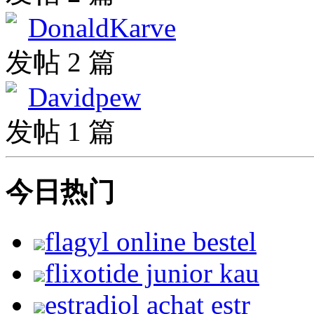
DonaldKarve
发帖 2 篇
Davidpew
发帖 1 篇
今日热门
flagyl online bestel
flixotide junior kau
estradiol achat estr