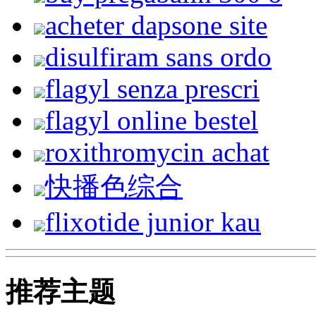
acheter dapsone site
disulfiram sans ordo
flagyl senza prescri
flagyl online bestel
roxithromycin achat
快播色综合
flixotide junior kau
推荐主题