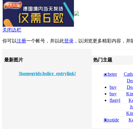
关闭边栏
你可以
注册
一个帐号，并以此
登录
，以浏览更多精彩内容，并
最新图片
热门主题
!homegrids:hslice_entrylink!
acheter
Cath
dapsone site fia
De
tizanidine achat
buy
De
sans ordonnanc
pregabalin 300 
buy
Ki
pregabalin 300 
zolpidem usa b
flagyl
Ke
online bestellen
J
bestellen
roxithromycin a
Ki
sécurité
nolvadex achat 
flixotide
Ke
nolvadex achet
junior kaufen fl
kaufen