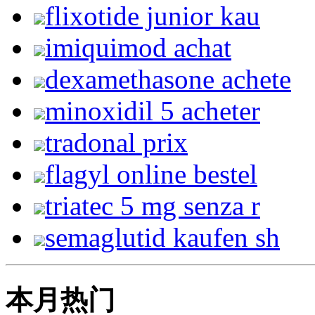
flixotide junior kau
imiquimod achat
dexamethasone achete
minoxidil 5 acheter
tradonal prix
flagyl online bestel
triatec 5 mg senza r
semaglutid kaufen sh
本月热门