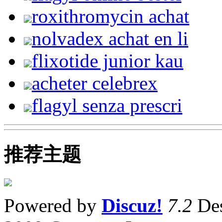
roxithromycin achat
nolvadex achat en li
flixotide junior kau
acheter celebrex
flagyl senza prescri
推荐主题
Powered by
Discuz!
7.2
Des