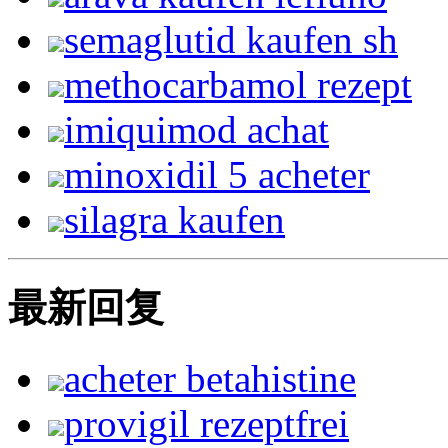
semaglutid kaufen sh
methocarbamol rezept
imiquimod achat
minoxidil 5 acheter
silagra kaufen
最新回复
acheter betahistine
provigil rezeptfrei