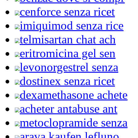
cenforce senza ricet
imiquimod senza rice
telmisartan chat ach
eritromicina gel sen
levonorgestrel senza
dostinex senza ricet
dexamethasone achete
acheter antabuse ant
metoclopramide senza
arava kaufen lefluno