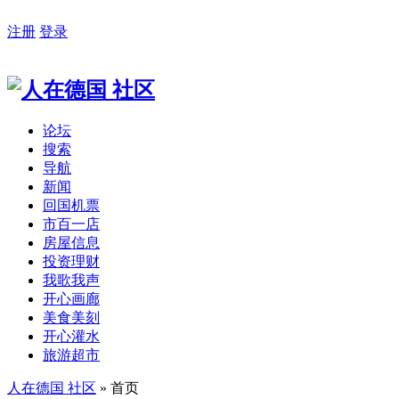
注册
登录
论坛
搜索
导航
新闻
回国机票
市百一店
房屋信息
投资理财
我歌我声
开心画廊
美食美刻
开心灌水
旅游超市
人在德国 社区
» 首页