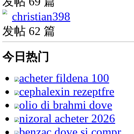
发帖 69 篇
christian398
发帖 62 篇
今日热门
acheter fildena 100
cephalexin rezeptfre
olio di brahmi dove
nizoral acheter 2026
benzac dove si compr