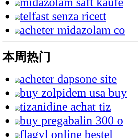
midazolam saft kaufe
telfast senza ricett
acheter midazolam co
本周热门
acheter dapsone site
buy zolpidem usa buy
tizanidine achat tiz
buy pregabalin 300 o
flagyl online bestel