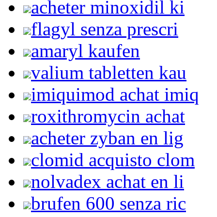
acheter minoxidil ki
flagyl senza prescri
amaryl kaufen
valium tabletten kau
imiquimod achat imiq
roxithromycin achat
acheter zyban en lig
clomid acquisto clom
nolvadex achat en li
brufen 600 senza ric