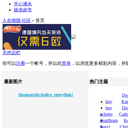
开心灌水
旅游超市
人在德国 社区
» 首页
关闭边栏
你可以
注册
一个帐号，并以此
登录
，以浏览更多精彩内容，并
最新图片
热门主题
!homegrids:hslice_entrylink!
De
tizanidine achat
buy
Ki
sans ordonnanc
zolpidem usa b
buy
De
pregabalin 300 
acheter
Cath
pregabalin 300 
dapsone site fia
disulfiram
Ke
sans ordonnanc
flagyl
Chri