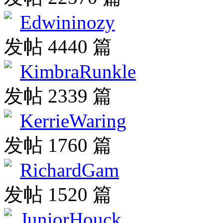
Edwininozy
发帖 4440 篇
KimbraRunkle
发帖 2339 篇
KerrieWaring
发帖 1760 篇
RichardGam
发帖 1520 篇
JuniorHouck