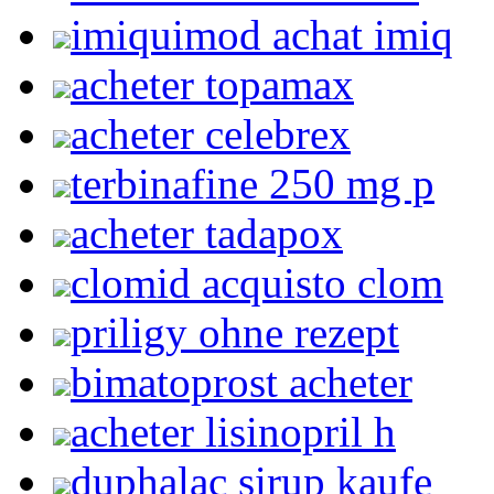
imiquimod achat imiq
acheter topamax
acheter celebrex
terbinafine 250 mg p
acheter tadapox
clomid acquisto clom
priligy ohne rezept
bimatoprost acheter
acheter lisinopril h
duphalac sirup kaufe