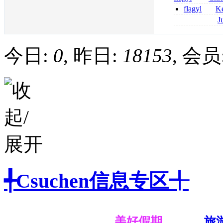
senza prescrizi
flagyl
Ke
flagyl si può co
online bestellen
J
bestellen
roxithromycin a
sécurité
今日:
0
, 昨日:
18153
, 会员
╃Csuchen信息专区╃
美好假期
旅