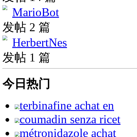
MarioBot
发帖 2 篇
HerbertNes
发帖 1 篇
今日热门
terbinafine achat en
coumadin senza ricet
métronidazole achat