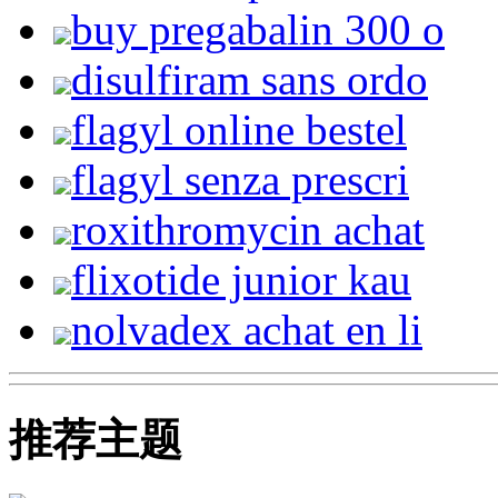
buy pregabalin 300 o
disulfiram sans ordo
flagyl online bestel
flagyl senza prescri
roxithromycin achat
flixotide junior kau
nolvadex achat en li
推荐主题