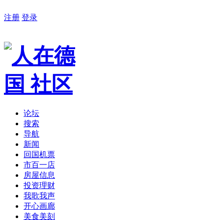
注册
登录
论坛
搜索
导航
新闻
回国机票
市百一店
房屋信息
投资理财
我歌我声
开心画廊
美食美刻