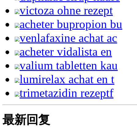
victoza ohne rezept
acheter bupropion bu
venlafaxine achat ac
acheter vidalista en
valium tabletten kau
lumirelax achat en t
trimetazidin rezeptf
最新回复