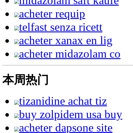
midazolam saft kaufe
acheter requip
telfast senza ricett
acheter xanax en lig
acheter midazolam co
本周热门
tizanidine achat tiz
buy zolpidem usa buy
acheter dapsone site