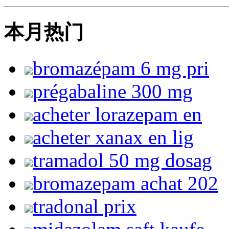
本月热门
bromazépam 6 mg pri
prégabaline 300 mg
acheter lorazepam en
acheter xanax en lig
tramadol 50 mg dosag
bromazepam achat 202
tradonal prix