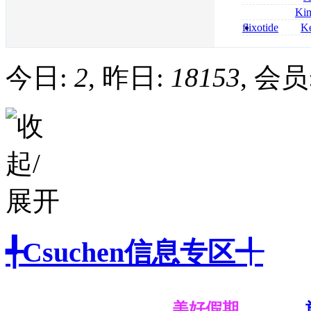
bestellen
roxithromycin a
Ki
sécurité
nolvadex achat 
flixotide
Ke
nolvadex achet
junior kaufen fl
kaufen
今日:
2
, 昨日:
18153
, 会员
╃Csuchen信息专区╃
美好假期