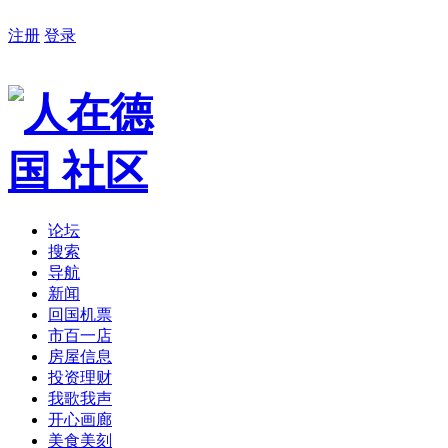
注册
登录
论坛
搜索
导航
新闻
回国机票
市百一店
房屋信息
投资理财
我歌我声
开心画廊
美食美刻