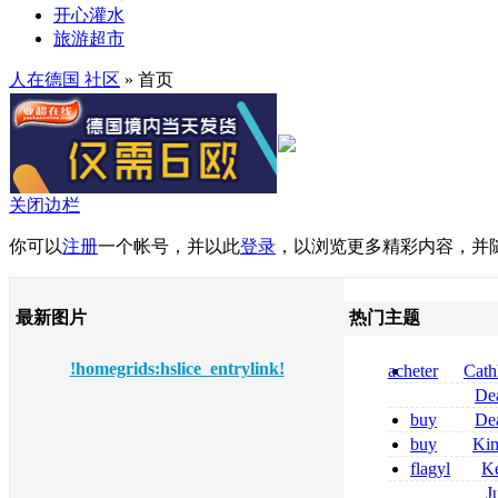
开心灌水
旅游超市
人在德国 社区
» 首页
关闭边栏
你可以
注册
一个帐号，并以此
登录
，以浏览更多精彩内容，并
最新图片
热门主题
!homegrids:hslice_entrylink!
acheter
Cath
dapsone site fia
De
tizanidine achat
buy
De
sans ordonnanc
pregabalin 300 
buy
Ki
pregabalin 300 
zolpidem usa b
flagyl
Ke
online bestellen
J