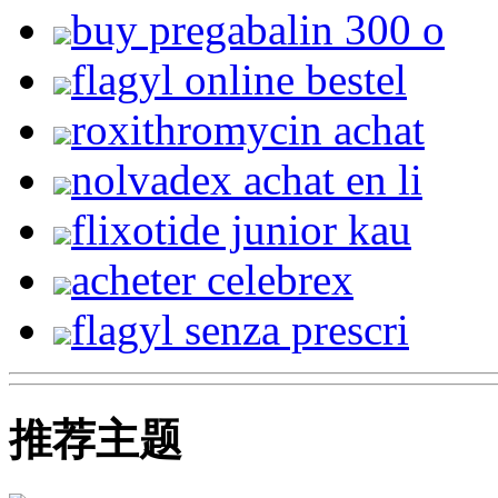
buy pregabalin 300 o
flagyl online bestel
roxithromycin achat
nolvadex achat en li
flixotide junior kau
acheter celebrex
flagyl senza prescri
推荐主题