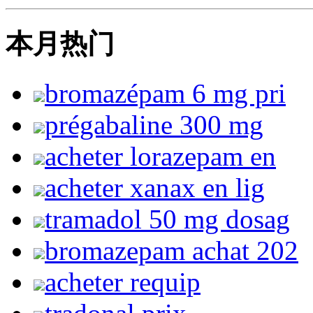
本月热门
bromazépam 6 mg pri
prégabaline 300 mg
acheter lorazepam en
acheter xanax en lig
tramadol 50 mg dosag
bromazepam achat 202
acheter requip