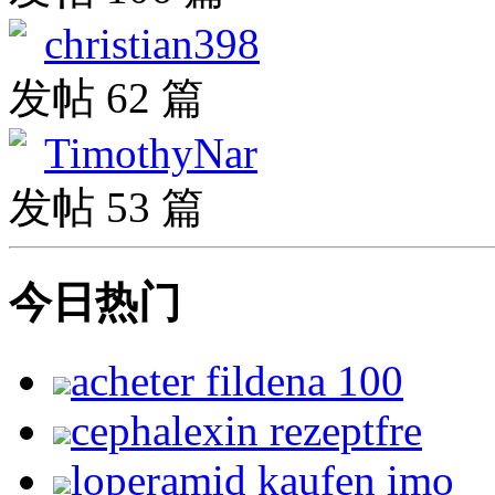
christian398
发帖 62 篇
TimothyNar
发帖 53 篇
今日热门
acheter fildena 100
cephalexin rezeptfre
loperamid kaufen imo