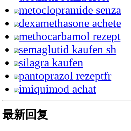
metoclopramide senza
dexamethasone achete
methocarbamol rezept
semaglutid kaufen sh
silagra kaufen
pantoprazol rezeptfr
imiquimod achat
最新回复