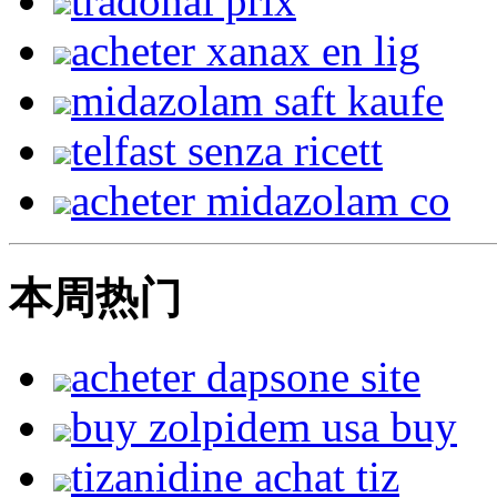
tradonal prix
acheter xanax en lig
midazolam saft kaufe
telfast senza ricett
acheter midazolam co
本周热门
acheter dapsone site
buy zolpidem usa buy
tizanidine achat tiz