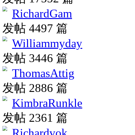
RichardGam
发帖 4497 篇
Williammyday
发帖 3446 篇
ThomasAttig
发帖 2886 篇
KimbraRunkle
发帖 2361 篇
Richardvok