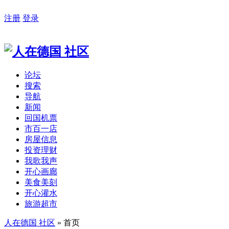
注册
登录
论坛
搜索
导航
新闻
回国机票
市百一店
房屋信息
投资理财
我歌我声
开心画廊
美食美刻
开心灌水
旅游超市
人在德国 社区
» 首页