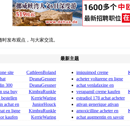
随时发布观点，与大家交流。
最新主题
one site
CathleenBoland
imiquimod creme
rezeptfrei kaufen imiquimod 5 
chat
DeanaGessner
acheter voltarene en ligne
 ordonnance
voltarene sans prescrip
lin 300
DeanaGessner
achat venlafaxine en
in 300 mg for sa
savoir plus
m usa buy
KimbraRunkle
verapamil creme kaufen
verapamil salbe kaufen
 bestellen
KerrieWaring
estradiol 17β achat acheter
estradiol en ligne
in achat en
JuniorHouck
ativan generique ativan
medicament
at en ligne
KimbraRunkle
amoxicilline acheter en
er
ligne site fiable
nior kaufen
KerrieWaring
achat augmentin en savoir
ufen
plus