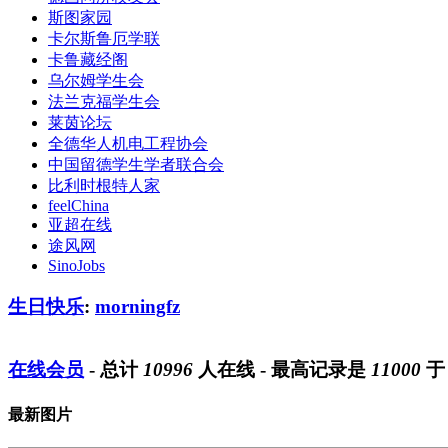
斯图家园
卡尔斯鲁厄学联
卡鲁藏经阁
乌尔姆学生会
法兰克福学生会
莱茵论坛
全德华人机电工程协会
中国留德学生学者联合会
比利时根特人家
feelChina
亚超在线
途风网
SinoJobs
生日快乐
:
morningfz
在线会员
- 总计
10996
人在线 - 最高记录是
11000
最新图片