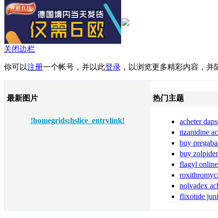
关闭边栏
你可以
注册
一个帐号，并以此
登录
，以浏览更多精彩内容，并
最新图片
热门主题
!homegrids:hslice_entrylink!
acheter daps
fiable
tizanidine a
tizanidine sans
buy pregaba
online pregabal
buy zolpide
zolpidem
flagyl online
flagyl bestellen
roxithromyc
toute sécurité
nolvadex ach
nolvadex achet
flixotide ju
flixotide 50 ka