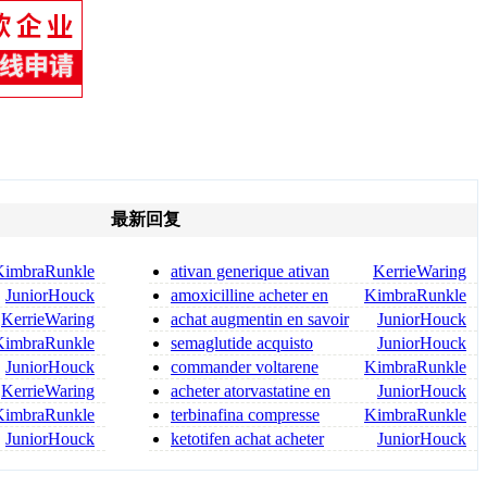
最新回复
KimbraRunkle
ativan generique ativan
KerrieWaring
crem
medicament
JuniorHouck
amoxicilline acheter en
KimbraRunkle
ligne site fiable
KerrieWaring
achat augmentin en savoir
JuniorHouck
plus
KimbraRunkle
semaglutide acquisto
JuniorHouck
online senza ricetta semaglut
JuniorHouck
commander voltarene
KimbraRunkle
achat voltarene
KerrieWaring
acheter atorvastatine en
JuniorHouck
toute sécurité
KimbraRunkle
terbinafina compresse
KimbraRunkle
senza ricetta terbinafina se
JuniorHouck
ketotifen achat acheter
JuniorHouck
ketotifen