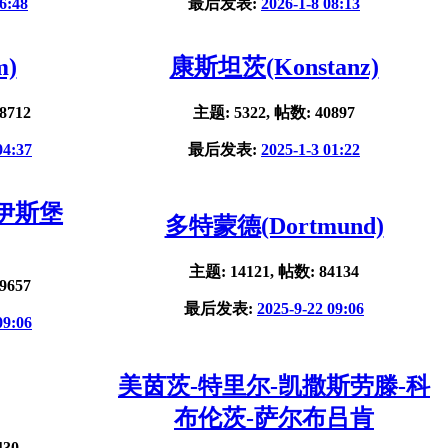
6:48
最后发表:
2026-1-8 08:13
m)
康斯坦茨(Konstanz)
8712
主题: 5322, 帖数: 40897
04:37
最后发表:
2025-1-3 01:22
杜伊斯堡
多特蒙德(Dortmund)
主题: 14121, 帖数: 84134
9657
最后发表:
2025-9-22 09:06
09:06
美茵茨-特里尔-凯撒斯劳滕-科
布伦茨-萨尔布吕肯
430