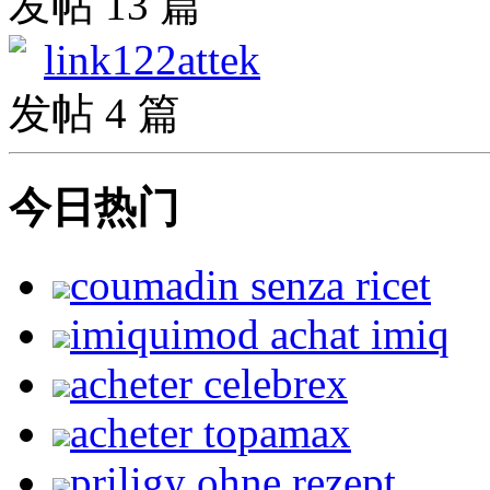
发帖 13 篇
link122attek
发帖 4 篇
今日热门
coumadin senza ricet
imiquimod achat imiq
acheter celebrex
acheter topamax
priligy ohne rezept