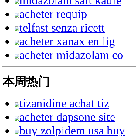
midazolam saft kaufe
acheter requip
telfast senza ricett
acheter xanax en lig
acheter midazolam co
本周热门
tizanidine achat tiz
acheter dapsone site
buy zolpidem usa buy