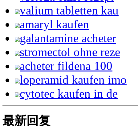
valium tabletten kau
amaryl kaufen
galantamine acheter
stromectol ohne reze
acheter fildena 100
loperamid kaufen imo
cytotec kaufen in de
最新回复