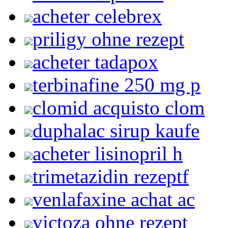
acheter celebrex
priligy ohne rezept
acheter tadapox
terbinafine 250 mg p
clomid acquisto clom
duphalac sirup kaufe
acheter lisinopril h
trimetazidin rezeptf
venlafaxine achat ac
victoza ohne rezept