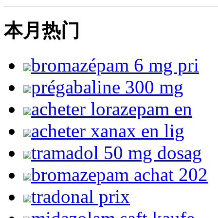
本月热门
bromazépam 6 mg pri
prégabaline 300 mg
acheter lorazepam en
acheter xanax en lig
tramadol 50 mg dosag
bromazepam achat 202
tradonal prix