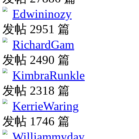
Edwininozy
发帖 2951 篇
RichardGam
发帖 2490 篇
KimbraRunkle
发帖 2318 篇
KerrieWaring
发帖 1746 篇
Williammyday