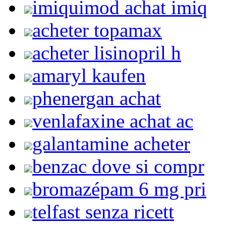
imiquimod achat imiq
acheter topamax
acheter lisinopril h
amaryl kaufen
phenergan achat
venlafaxine achat ac
galantamine acheter
benzac dove si compr
bromazépam 6 mg pri
telfast senza ricett