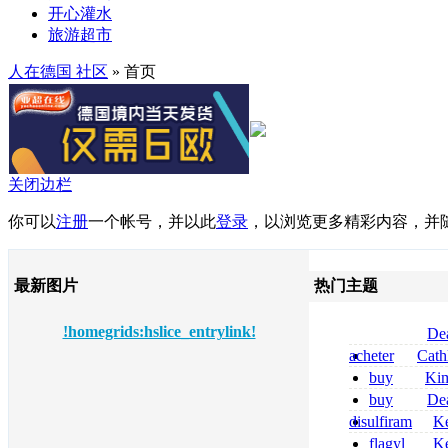
开心灌水
旅游超市
人在德国 社区
» 首页
关闭边栏
你可以
注册
一个帐号，并以此
登录
，以浏览更多精彩内容，并
最新图片
热门主题
!homegrids:hslice_entrylink!
De
tizanidine achat
acheter
Cath
sans ordonnanc
dapsone site fia
buy
Ki
zolpidem usa b
buy
De
pregabalin 300 
disulfiram
Ke
pregabalin 300 
sans ordonnanc
flagyl
Ke