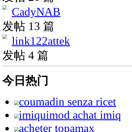
CadyNAB
发帖 13 篇
link122attek
发帖 4 篇
今日热门
coumadin senza ricet
imiquimod achat imiq
acheter topamax