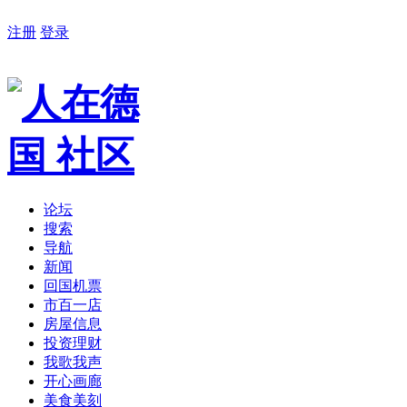
注册
登录
论坛
搜索
导航
新闻
回国机票
市百一店
房屋信息
投资理财
我歌我声
开心画廊
美食美刻