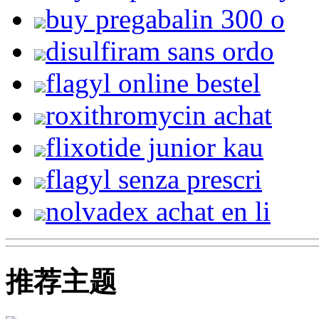
buy pregabalin 300 o
disulfiram sans ordo
flagyl online bestel
roxithromycin achat
flixotide junior kau
flagyl senza prescri
nolvadex achat en li
推荐主题