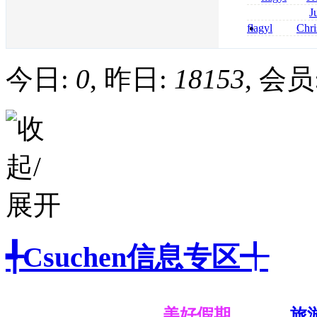
online bestellen
J
bestellen
roxithromycin a
flagyl
Chri
sécurité
senza prescrizi
flagyl si può co
今日:
0
, 昨日:
18153
, 会员
╃Csuchen信息专区╃
美好假期
旅