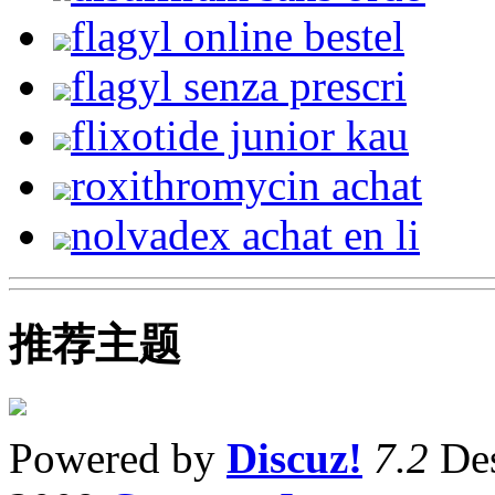
flagyl online bestel
flagyl senza prescri
flixotide junior kau
roxithromycin achat
nolvadex achat en li
推荐主题
Powered by
Discuz!
7.2
Des