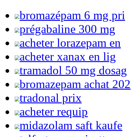
bromazépam 6 mg pri
prégabaline 300 mg
acheter lorazepam en
acheter xanax en lig
tramadol 50 mg dosag
bromazepam achat 202
tradonal prix
acheter requip
midazolam saft kaufe