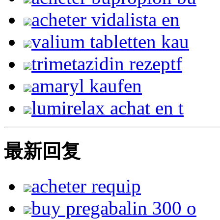
acheter vidalista en
valium tabletten kau
trimetazidin rezeptf
amaryl kaufen
lumirelax achat en t
最新回复
acheter requip
buy pregabalin 300 o