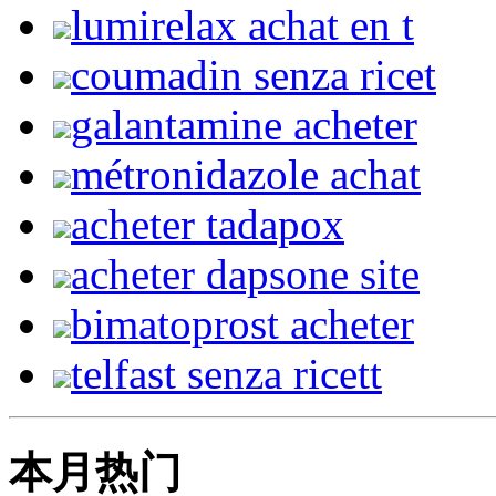
lumirelax achat en t
coumadin senza ricet
galantamine acheter
métronidazole achat
acheter tadapox
acheter dapsone site
bimatoprost acheter
telfast senza ricett
本月热门