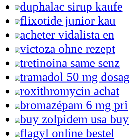
duphalac sirup kaufe
flixotide junior kau
acheter vidalista en
victoza ohne rezept
tretinoina same senz
tramadol 50 mg dosag
roxithromycin achat
bromazépam 6 mg pri
buy zolpidem usa buy
flagyl online bestel