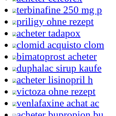
terbinafine 250 mg p
priligy ohne rezept
acheter tadapox
clomid acquisto clom
bimatoprost acheter
duphalac sirup kaufe
acheter lisinopril h
victoza ohne rezept
venlafaxine achat ac
acheter bupropion bu