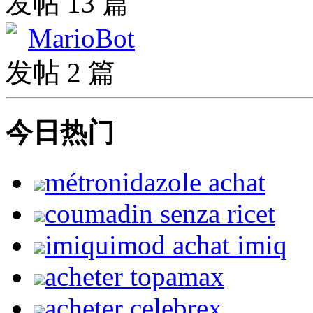
发帖 13 篇
MarioBot
发帖 2 篇
今日热门
métronidazole achat
coumadin senza ricet
imiquimod achat imiq
acheter topamax
acheter celebrex