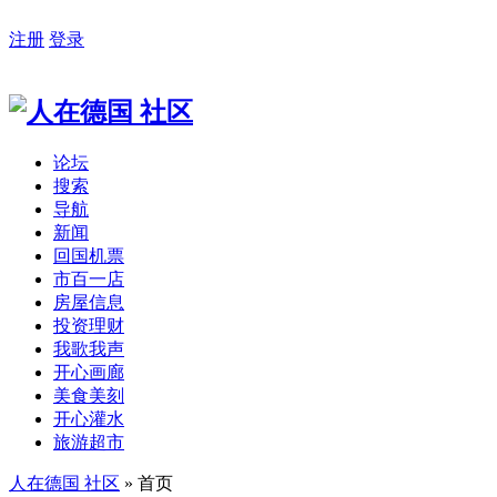
注册
登录
论坛
搜索
导航
新闻
回国机票
市百一店
房屋信息
投资理财
我歌我声
开心画廊
美食美刻
开心灌水
旅游超市
人在德国 社区
» 首页