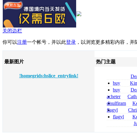
关闭边栏
你可以
注册
一个帐号，并以此
登录
，以浏览更多精彩内容，并
最新图片
热门主题
!homegrids:hslice_entrylink!
De
tizanidine achat
buy
Ki
sans ordonnanc
zolpidem usa b
buy
De
pregabalin 300 
acheter
Cath
pregabalin 300 
dapsone site fia
disulfiram
Ke
sans ordonnanc
flagyl
Chri
senza prescrizi
flagyl
Ke
flagyl si può co
online bestellen
J
bestellen
roxithromycin a
sécurité