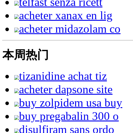
telfast senza ricett
acheter xanax en lig
acheter midazolam co
本周热门
tizanidine achat tiz
acheter dapsone site
buy zolpidem usa buy
buy pregabalin 300 o
disulfiram sans ordo