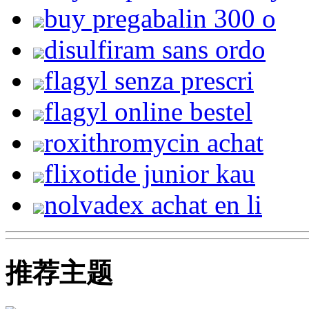
buy pregabalin 300 o
disulfiram sans ordo
flagyl senza prescri
flagyl online bestel
roxithromycin achat
flixotide junior kau
nolvadex achat en li
推荐主题