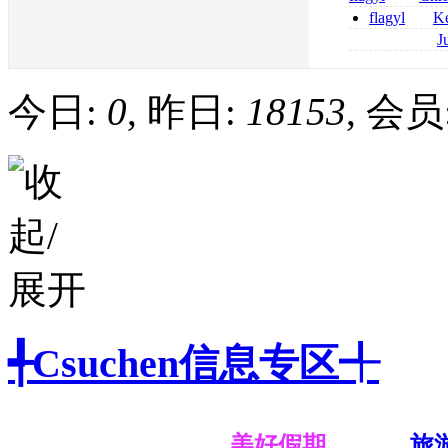
senza prescrizi
flagyl
Ke
flagyl si può co
online bestellen
J
bestellen
roxithromycin a
sécurité
今日:
0
, 昨日:
18153
, 会员
╃Csuchen信息专区╃
美好假期
旅