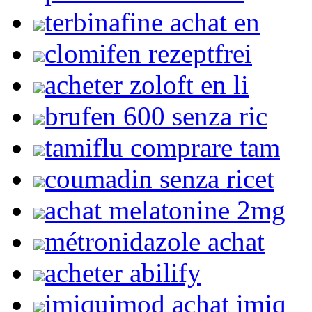
terbinafine achat en
clomifen rezeptfrei
acheter zoloft en li
brufen 600 senza ric
tamiflu comprare tam
coumadin senza ricet
achat melatonine 2mg
métronidazole achat
acheter abilify
imiquimod achat imiq