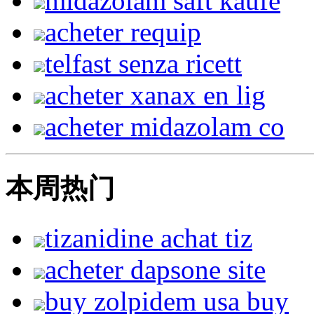
midazolam saft kaufe
acheter requip
telfast senza ricett
acheter xanax en lig
acheter midazolam co
本周热门
tizanidine achat tiz
acheter dapsone site
buy zolpidem usa buy