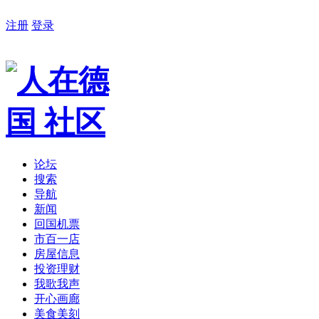
注册
登录
论坛
搜索
导航
新闻
回国机票
市百一店
房屋信息
投资理财
我歌我声
开心画廊
美食美刻