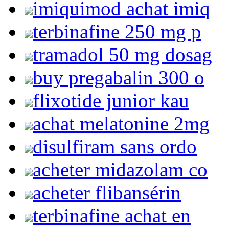
imiquimod achat imiq
terbinafine 250 mg p
tramadol 50 mg dosag
buy pregabalin 300 o
flixotide junior kau
achat melatonine 2mg
disulfiram sans ordo
acheter midazolam co
acheter flibansérin
terbinafine achat en