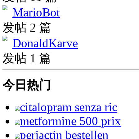
MarioBot
发帖 2 篇
DonaldKarve
发帖 1 篇
今日热门
citalopram senza ric
metformine 500 prix
periactin bestellen