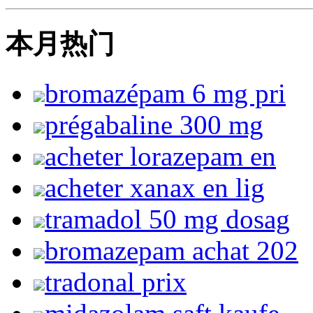
本月热门
bromazépam 6 mg pri
prégabaline 300 mg
acheter lorazepam en
acheter xanax en lig
tramadol 50 mg dosag
bromazepam achat 202
tradonal prix