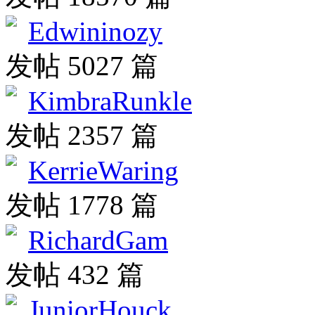
Edwininozy
发帖 5027 篇
KimbraRunkle
发帖 2357 篇
KerrieWaring
发帖 1778 篇
RichardGam
发帖 432 篇
JuniorHouck