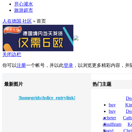
开心灌水
旅游超市
人在德国 社区
» 首页
关闭边栏
你可以
注册
一个帐号，并以此
登录
，以浏览更多精彩内容，并
最新图片
热门主题
!homegrids:hslice_entrylink!
De
tizanidine achat
buy
Ki
sans ordonnanc
zolpidem usa b
buy
De
pregabalin 300 
acheter
Cath
pregabalin 300 
dapsone site fia
disulfiram
Ke
sans ordonnanc
flagyl
Chri