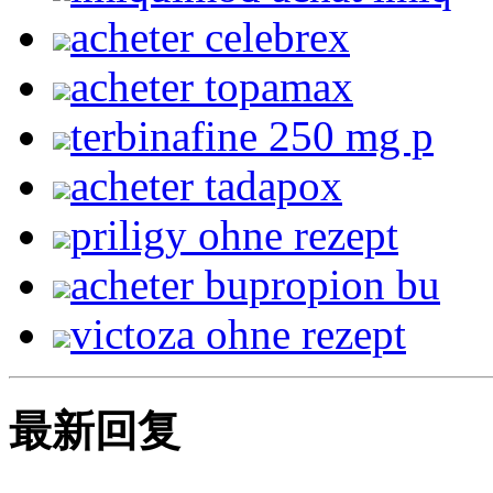
acheter celebrex
acheter topamax
terbinafine 250 mg p
acheter tadapox
priligy ohne rezept
acheter bupropion bu
victoza ohne rezept
最新回复