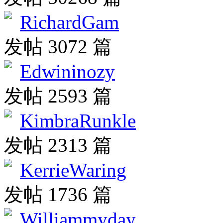
RichardGam
发帖 3072 篇
Edwininozy
发帖 2593 篇
KimbraRunkle
发帖 2313 篇
KerrieWaring
发帖 1736 篇
Williammyday