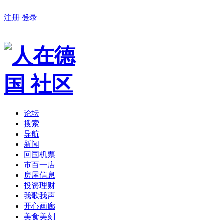
注册
登录
论坛
搜索
导航
新闻
回国机票
市百一店
房屋信息
投资理财
我歌我声
开心画廊
美食美刻