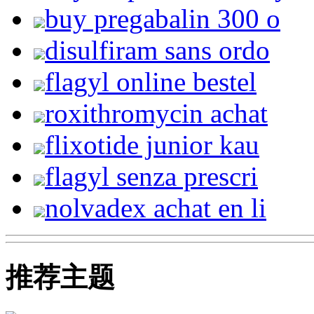
buy pregabalin 300 o
disulfiram sans ordo
flagyl online bestel
roxithromycin achat
flixotide junior kau
flagyl senza prescri
nolvadex achat en li
推荐主题