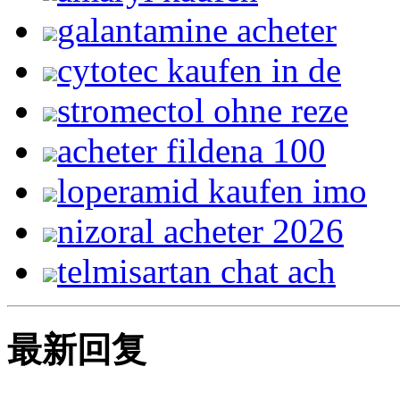
galantamine acheter
cytotec kaufen in de
stromectol ohne reze
acheter fildena 100
loperamid kaufen imo
nizoral acheter 2026
telmisartan chat ach
最新回复