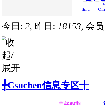
online bestellen
J
bestellen
roxithromycin a
flagyl
Chri
sécurité
senza prescrizi
flagyl si può co
今日:
2
, 昨日:
18153
, 会员
╃Csuchen信息专区╃
美好假期