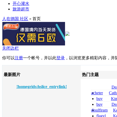
开心灌水
旅游超市
人在德国 社区
» 首页
关闭边栏
你可以
注册
一个帐号，并以此
登录
，以浏览更多精彩内容，并
最新图片
热门主题
!homegrids:hslice_entrylink!
De
tizanidine achat
acheter
Cath
sans ordonnanc
dapsone site fia
buy
Ki
zolpidem usa b
buy
De
pregabalin 300 
disulfiram
Ke
pregabalin 300 
sans ordonnanc
flagyl
Ke