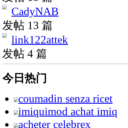
CadyNAB
发帖 13 篇
link122attek
发帖 4 篇
今日热门
coumadin senza ricet
imiquimod achat imiq
acheter celebrex