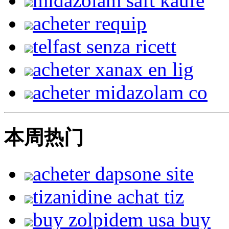
midazolam saft kaufe
acheter requip
telfast senza ricett
acheter xanax en lig
acheter midazolam co
本周热门
acheter dapsone site
tizanidine achat tiz
buy zolpidem usa buy