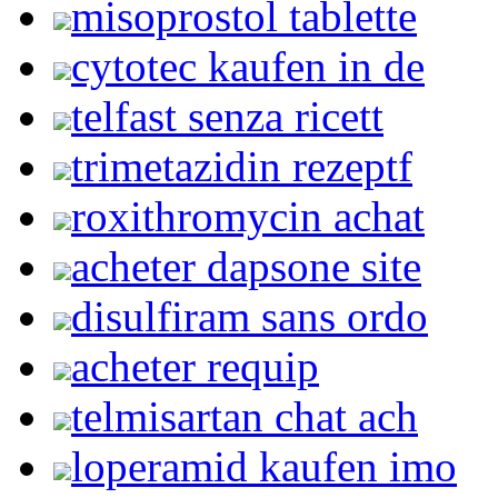
misoprostol tablette
cytotec kaufen in de
telfast senza ricett
trimetazidin rezeptf
roxithromycin achat
acheter dapsone site
disulfiram sans ordo
acheter requip
telmisartan chat ach
loperamid kaufen imo