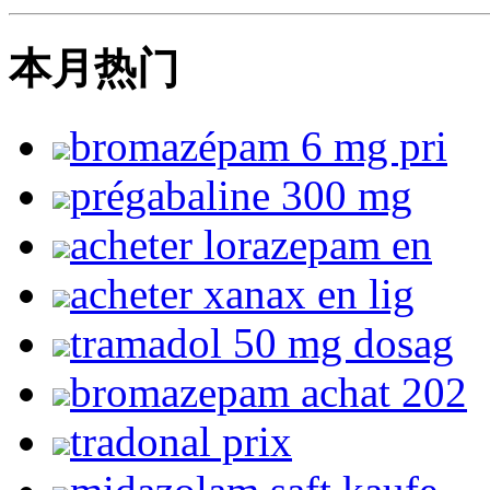
本月热门
bromazépam 6 mg pri
prégabaline 300 mg
acheter lorazepam en
acheter xanax en lig
tramadol 50 mg dosag
bromazepam achat 202
tradonal prix