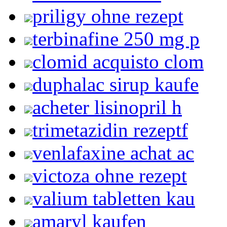
priligy ohne rezept
terbinafine 250 mg p
clomid acquisto clom
duphalac sirup kaufe
acheter lisinopril h
trimetazidin rezeptf
venlafaxine achat ac
victoza ohne rezept
valium tabletten kau
amaryl kaufen