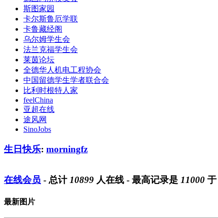
斯图家园
卡尔斯鲁厄学联
卡鲁藏经阁
乌尔姆学生会
法兰克福学生会
莱茵论坛
全德华人机电工程协会
中国留德学生学者联合会
比利时根特人家
feelChina
亚超在线
途风网
SinoJobs
生日快乐
:
morningfz
在线会员
- 总计
10899
人在线 - 最高记录是
11000
最新图片