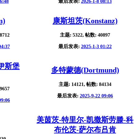
6:48
最后发表:
2026-1-8 08:13
m)
康斯坦茨(Konstanz)
8712
主题: 5322, 帖数: 40897
04:37
最后发表:
2025-1-3 01:22
杜伊斯堡
多特蒙德(Dortmund)
主题: 14121, 帖数: 84134
9657
最后发表:
2025-9-22 09:06
09:06
美茵茨-特里尔-凯撒斯劳滕-科
布伦茨-萨尔布吕肯
430