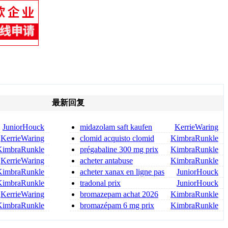
最新回复
JuniorHouck
midazolam saft kaufen
KerrieWaring
dormicum 7 5 mg kaufen
KerrieWaring
clomid acquisto clomid
KimbraRunkle
acquisto on line
KimbraRunkle
prégabaline 300 mg prix
KimbraRunkle
prégabaline 75 prix
KerrieWaring
acheter antabuse
KimbraRunkle
antabuse achat en ligne
KimbraRunkle
acheter xanax en ligne pas
JuniorHouck
cher xanax 1 mg prix be
KimbraRunkle
tradonal prix
JuniorHouck
KerrieWaring
bromazepam achat 2026
KimbraRunkle
KimbraRunkle
bromazépam 6 mg prix
KimbraRunkle
source fiable