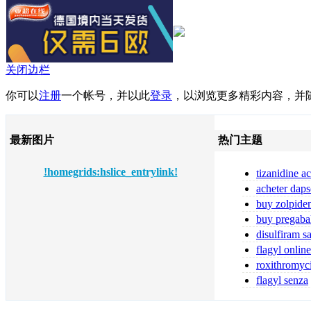
关闭边栏
你可以
注册
一个帐号，并以此
登录
，以浏览更多精彩内容，并
最新图片
热门主题
!homegrids:hslice_entrylink!
tizanidine a
tizanidine sans
acheter daps
fiable
buy zolpide
zolpidem
buy pregaba
online pregabal
disulfiram s
ordonnance
flagyl online
flagyl bestellen
roxithromyc
toute sécurité
flagyl senza
prescrizione me