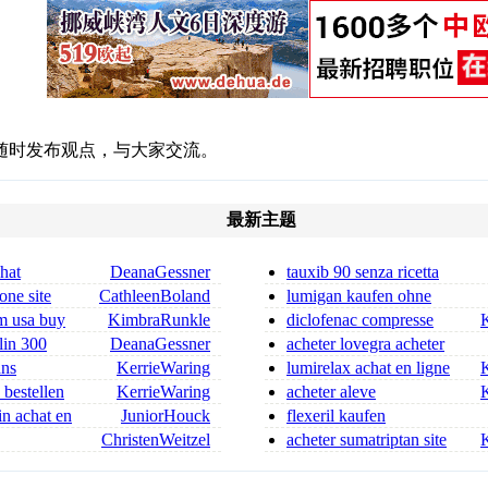
随时发布观点，与大家交流。
最新主题
chat
DeanaGessner
tauxib 90 senza ricetta
 ordonnance
tauxib senza ricetta
one site
CathleenBoland
lumigan kaufen ohne
rezept lumigan augentropfen oh
m usa buy
KimbraRunkle
diclofenac compresse
senza ricetta diclofenac senz
lin 300
DeanaGessner
acheter lovegra acheter
in 300 mg for sa
lovegra en france
ans
KerrieWaring
lumirelax achat en ligne
lumirelax achat
 bestellen
KerrieWaring
acheter aleve
in achat en
JuniorHouck
flexeril kaufen
ChristenWeitzel
acheter sumatriptan site
dica flagyl si può co
fiable