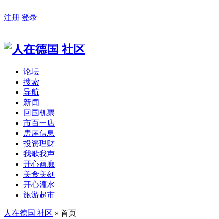
注册
登录
论坛
搜索
导航
新闻
回国机票
市百一店
房屋信息
投资理财
我歌我声
开心画廊
美食美刻
开心灌水
旅游超市
人在德国 社区
» 首页