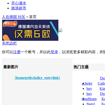
开心灌水
旅游超市
人在德国 社区
» 首页
关闭边栏
你可以
注册
一个帐号，并以此
登录
，以浏览更多精彩内容，并
最新图片
热门主题
!homegrids:hslice_entrylink!
De
tizanidine achat
acheter
Cath
sans ordonnanc
dapsone site fia
buy
Ki
zolpidem usa b
buy
De
pregabalin 300 
disulfiram
Ke
pregabalin 300 
sans ordonnanc
flagyl
Ke