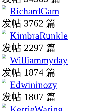
RichardGam
发帖 3762 篇
KimbraRunkle
发帖 2297 篇
Williammyday
发帖 1874 篇
Edwininozy
发帖 1807 篇
KerrieWaring