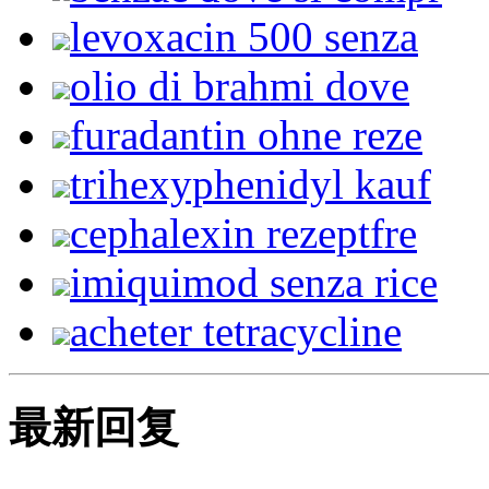
levoxacin 500 senza
olio di brahmi dove
furadantin ohne reze
trihexyphenidyl kauf
cephalexin rezeptfre
imiquimod senza rice
acheter tetracycline
最新回复