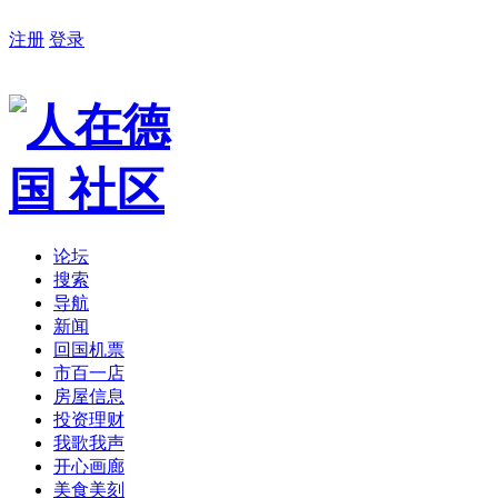
注册
登录
论坛
搜索
导航
新闻
回国机票
市百一店
房屋信息
投资理财
我歌我声
开心画廊
美食美刻