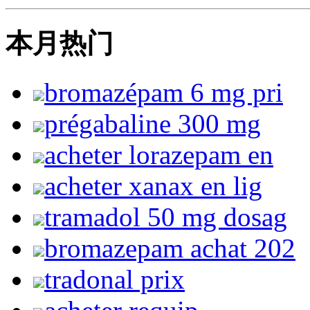
本月热门
bromazépam 6 mg pri
prégabaline 300 mg
acheter lorazepam en
acheter xanax en lig
tramadol 50 mg dosag
bromazepam achat 202
tradonal prix