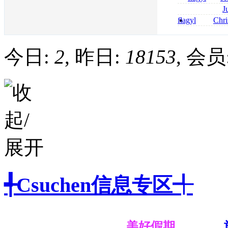
online bestellen
J
bestellen
roxithromycin a
flagyl
Chri
sécurité
senza prescrizi
flagyl si può co
今日:
2
, 昨日:
18153
, 会员
╃Csuchen信息专区╃
美好假期