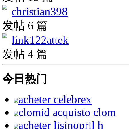
christian398
发帖 6 篇
link122attek
发帖 4 篇
今日热门
acheter celebrex
clomid acquisto clom
acheter lisinopril h