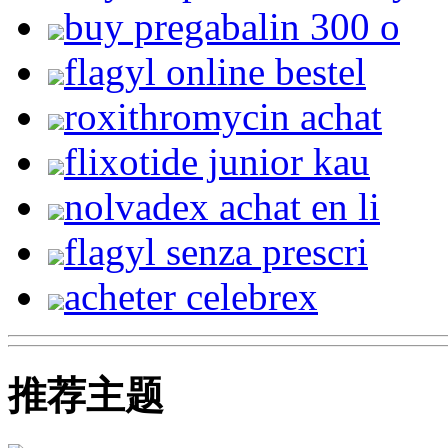
buy pregabalin 300 o
flagyl online bestel
roxithromycin achat
flixotide junior kau
nolvadex achat en li
flagyl senza prescri
acheter celebrex
推荐主题