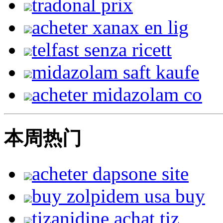
tradonal prix
acheter xanax en lig
telfast senza ricett
midazolam saft kaufe
acheter midazolam co
本周热门
acheter dapsone site
buy zolpidem usa buy
tizanidine achat tiz