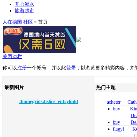
开心灌水
旅游超市
人在德国 社区
» 首页
关闭边栏
你可以
注册
一个帐号，并以此
登录
，以浏览更多精彩内容，并
最新图片
热门主题
!homegrids:hslice_entrylink!
acheter
Cath
dapsone site fia
buy
Ki
zolpidem usa b
De
tizanidine achat
buy
De
sans ordonnanc
pregabalin 300 
flagyl
Ke
pregabalin 300 
online bestellen
J