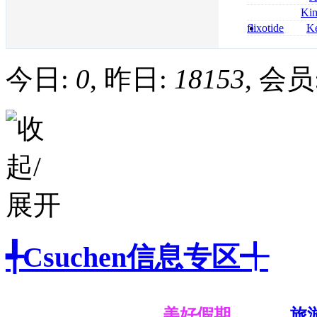
bestellen
roxithromycin a
Ki
sécurité
nolvadex achat 
flixotide
Ke
nolvadex achet
junior kaufen fl
kaufen
今日:
0
, 昨日:
18153
, 会员
╃Csuchen信息专区╃
美好假期
旅