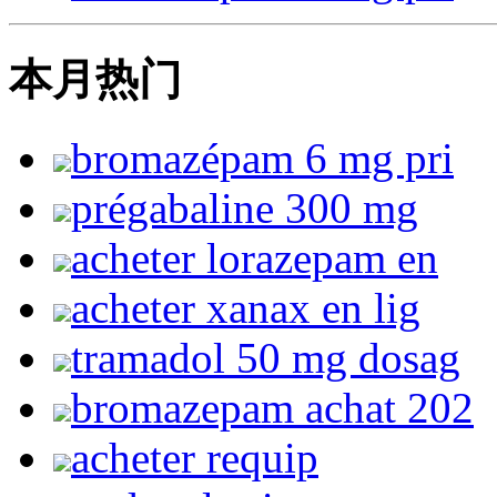
本月热门
bromazépam 6 mg pri
prégabaline 300 mg
acheter lorazepam en
acheter xanax en lig
tramadol 50 mg dosag
bromazepam achat 202
acheter requip