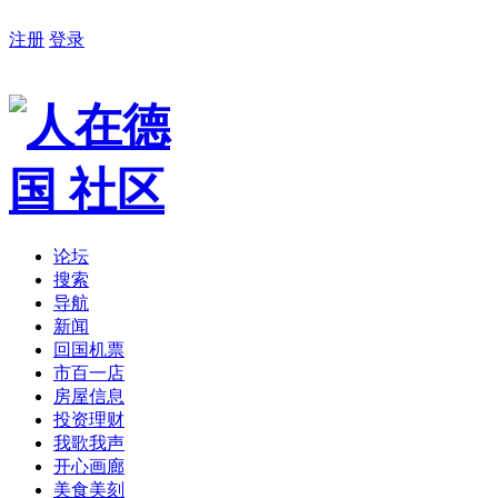
注册
登录
论坛
搜索
导航
新闻
回国机票
市百一店
房屋信息
投资理财
我歌我声
开心画廊
美食美刻