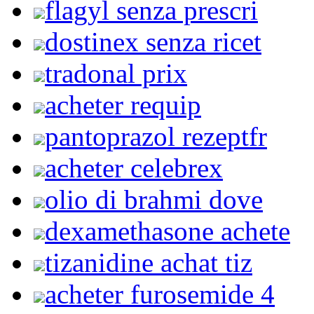
flagyl senza prescri
dostinex senza ricet
tradonal prix
acheter requip
pantoprazol rezeptfr
acheter celebrex
olio di brahmi dove
dexamethasone achete
tizanidine achat tiz
acheter furosemide 4