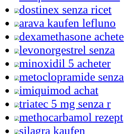
dostinex senza ricet
arava kaufen lefluno
dexamethasone achete
levonorgestrel senza
minoxidil 5 acheter
metoclopramide senza
imiquimod achat
triatec 5 mg senza r
methocarbamol rezept
silagra kaufen