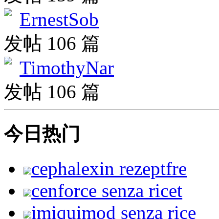
ErnestSob
发帖 106 篇
TimothyNar
发帖 106 篇
今日热门
cephalexin rezeptfre
cenforce senza ricet
imiquimod senza rice