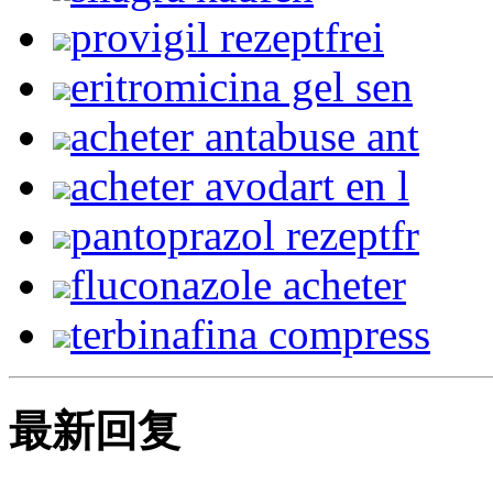
provigil rezeptfrei
eritromicina gel sen
acheter antabuse ant
acheter avodart en l
pantoprazol rezeptfr
fluconazole acheter
terbinafina compress
最新回复