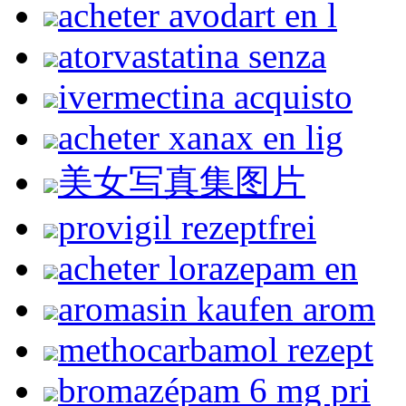
acheter avodart en l
atorvastatina senza
ivermectina acquisto
acheter xanax en lig
美女写真集图片
provigil rezeptfrei
acheter lorazepam en
aromasin kaufen arom
methocarbamol rezept
bromazépam 6 mg pri