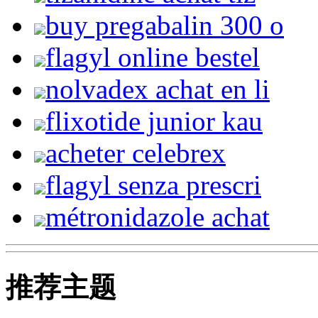
buy pregabalin 300 o
flagyl online bestel
nolvadex achat en li
flixotide junior kau
acheter celebrex
flagyl senza prescri
métronidazole achat
推荐主题