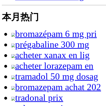
本月热门
bromazépam 6 mg pri
prégabaline 300 mg
acheter xanax en lig
acheter lorazepam en
tramadol 50 mg dosag
bromazepam achat 202
tradonal prix