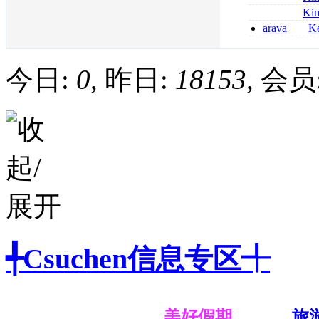
kaufen
métronidazole a
Ki
2026
coumadin senza 
arava
Ke
kaufen lefluno
kaufen
今日:
0
, 昨日:
18153
, 会员
╃Csuchen信息专区╃
美好假期
旅