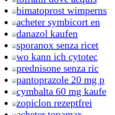
bimatoprost wimperns
acheter symbicort en
danazol kaufen
sporanox senza ricet
wo kann ich cytotec
prednisone senza ric
pantoprazole 20 mg p
cymbalta 60 mg kaufe
zopiclon rezeptfrei
acheter topamax