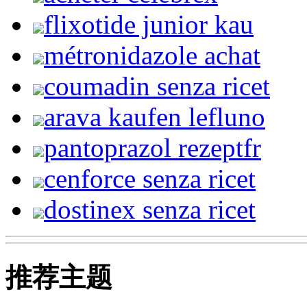
flixotide junior kau
métronidazole achat
coumadin senza ricet
arava kaufen lefluno
pantoprazol rezeptfr
cenforce senza ricet
dostinex senza ricet
推荐主题