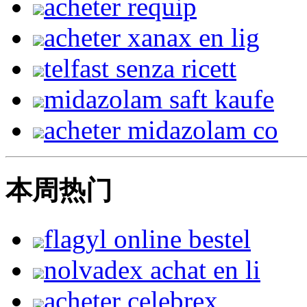
acheter requip
acheter xanax en lig
telfast senza ricett
midazolam saft kaufe
acheter midazolam co
本周热门
flagyl online bestel
nolvadex achat en li
acheter celebrex