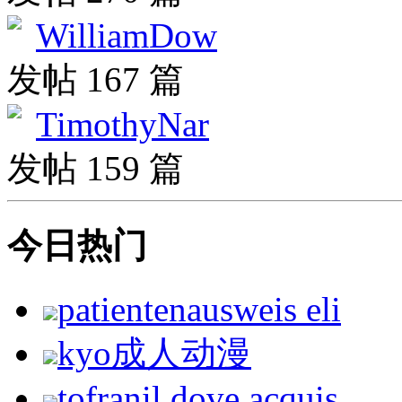
WilliamDow
发帖 167 篇
TimothyNar
发帖 159 篇
今日热门
patientenausweis eli
kyo成人动漫
tofranil dove acquis