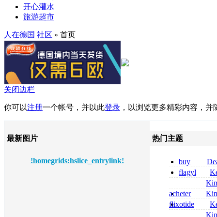
开心灌水
旅游超市
人在德国 社区
» 首页
关闭边栏
你可以
注册
一个帐号，并以此
登录
，以浏览更多精彩内容，并
最新图片
热门主题
!homegrids:hslice_entrylink!
buy
De
pregabalin 300 
flagyl
Ke
pregabalin 300 
online bestellen
Ki
bestellen
nolvadex achat 
acheter
Ki
nolvadex achet
celebrex
flixotide
Ke
junior kaufen fl
Ki