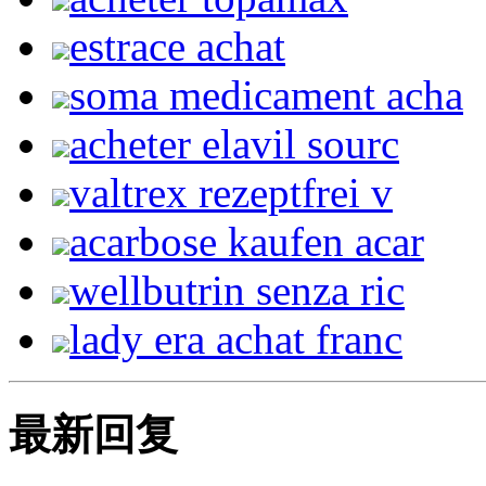
estrace achat
soma medicament acha
acheter elavil sourc
valtrex rezeptfrei v
acarbose kaufen acar
wellbutrin senza ric
lady era achat franc
最新回复