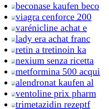
beconase kaufen beco
viagra cenforce 200
varénicline achat e
lady era achat franc
retin a tretinoin ka
nexium senza ricetta
metformina 500 acqui
alendronat kaufen al
ventoline prix pharm
trimetazidin rezeptf