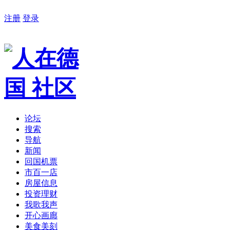
注册
登录
论坛
搜索
导航
新闻
回国机票
市百一店
房屋信息
投资理财
我歌我声
开心画廊
美食美刻