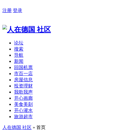
注册
登录
论坛
搜索
导航
新闻
回国机票
市百一店
房屋信息
投资理财
我歌我声
开心画廊
美食美刻
开心灌水
旅游超市
人在德国 社区
» 首页