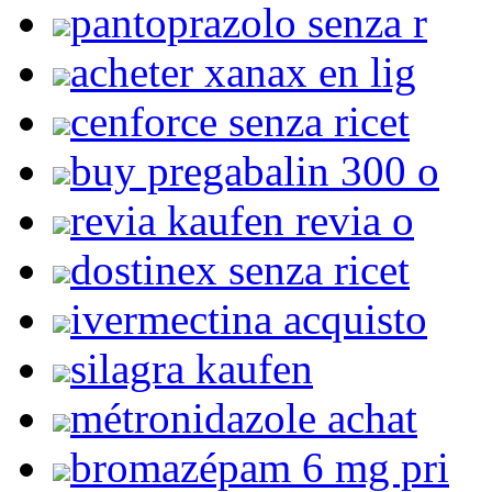
pantoprazolo senza r
acheter xanax en lig
cenforce senza ricet
buy pregabalin 300 o
revia kaufen revia o
dostinex senza ricet
ivermectina acquisto
silagra kaufen
métronidazole achat
bromazépam 6 mg pri