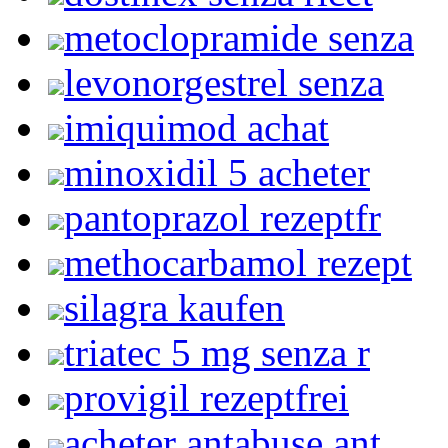
metoclopramide senza
levonorgestrel senza
imiquimod achat
minoxidil 5 acheter
pantoprazol rezeptfr
methocarbamol rezept
silagra kaufen
triatec 5 mg senza r
provigil rezeptfrei
acheter antabuse ant