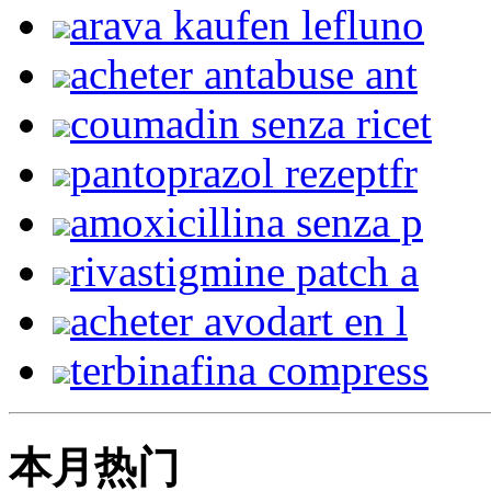
arava kaufen lefluno
acheter antabuse ant
coumadin senza ricet
pantoprazol rezeptfr
amoxicillina senza p
rivastigmine patch a
acheter avodart en l
terbinafina compress
本月热门