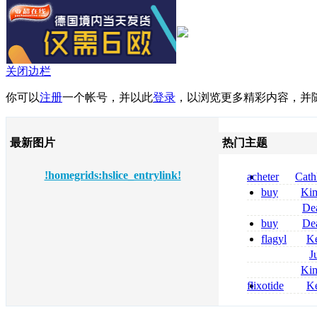
关闭边栏
你可以
注册
一个帐号，并以此
登录
，以浏览更多精彩内容，并
最新图片
热门主题
!homegrids:hslice_entrylink!
acheter
Cath
dapsone site fia
buy
Ki
zolpidem usa b
De
tizanidine achat
buy
De
sans ordonnanc
pregabalin 300 
flagyl
Ke
pregabalin 300 
online bestellen
J
bestellen
roxithromycin a
Ki
sécurité
nolvadex achat 
flixotide
Ke
nolvadex achet
junior kaufen fl
kaufen