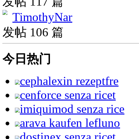
发帖 117 篇
TimothyNar
发帖 106 篇
今日热门
cephalexin rezeptfre
cenforce senza ricet
imiquimod senza rice
arava kaufen lefluno
dostinex senza ricet