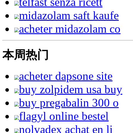
telfast senza ricett
midazolam saft kaufe
acheter midazolam co
本周热门
acheter dapsone site
buy zolpidem usa buy
buy pregabalin 300 o
flagyl online bestel
nolvadex achat en li