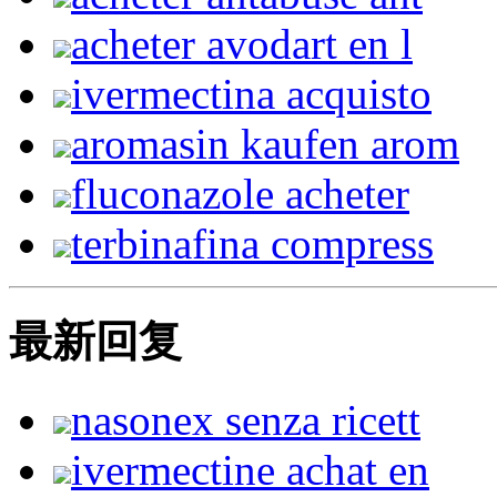
acheter avodart en l
ivermectina acquisto
aromasin kaufen arom
fluconazole acheter
terbinafina compress
最新回复
nasonex senza ricett
ivermectine achat en