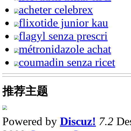
acheter celebrex
flixotide junior kau
flagyl senza prescri
métronidazole achat
coumadin senza ricet
推荐主题
Powered by
Discuz!
7.2
Des