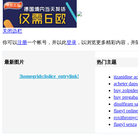
关闭边栏
你可以
注册
一个帐号，并以此
登录
，以浏览更多精彩内容，并
最新图片
热门主题
!homegrids:hslice_entrylink!
tizanidine a
tizanidine sans
acheter daps
fiable
buy zolpide
zolpidem
buy pregaba
online pregabal
disulfiram s
ordonnance
flagyl online
flagyl bestellen
roxithromyc
toute sécurité
flagyl senza
prescrizione me