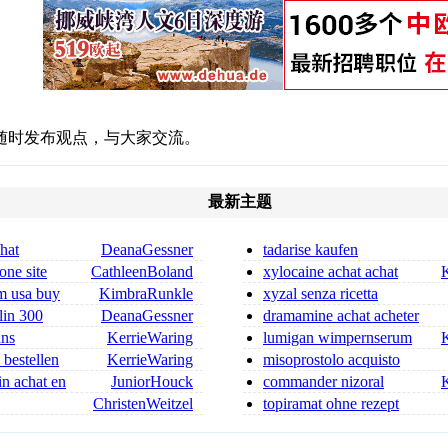
随时发布观点，与大家交流。
最新主题
chat
DeanaGessner
tadarise kaufen
 ordonnance
one site
CathleenBoland
xylocaine achat achat
xylocaine injectable
m usa buy
KimbraRunkle
xyzal senza ricetta
lin 300
DeanaGessner
dramamine achat acheter
in 300 mg for sa
dramamine
ans
KerrieWaring
lumigan wimpernserum
kaufen lumigan augentropfen o
 bestellen
KerrieWaring
misoprostolo acquisto
online misoprostol dove comp
in achat en
JuniorHouck
commander nizoral
nizoral achat
ChristenWeitzel
topiramat ohne rezept
dica flagyl si può co
topiramat rezeptfrei