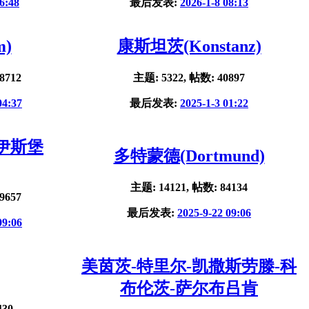
6:48
最后发表:
2026-1-8 08:13
m)
康斯坦茨(Konstanz)
8712
主题: 5322, 帖数: 40897
04:37
最后发表:
2025-1-3 01:22
杜伊斯堡
多特蒙德(Dortmund)
主题: 14121, 帖数: 84134
9657
最后发表:
2025-9-22 09:06
09:06
美茵茨-特里尔-凯撒斯劳滕-科
布伦茨-萨尔布吕肯
430