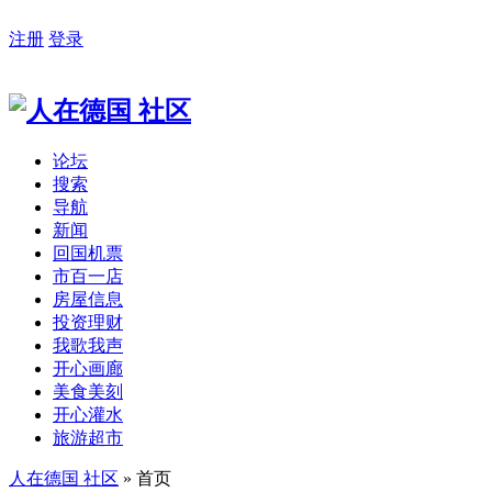
注册
登录
论坛
搜索
导航
新闻
回国机票
市百一店
房屋信息
投资理财
我歌我声
开心画廊
美食美刻
开心灌水
旅游超市
人在德国 社区
» 首页