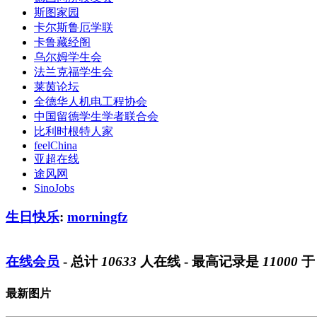
斯图家园
卡尔斯鲁厄学联
卡鲁藏经阁
乌尔姆学生会
法兰克福学生会
莱茵论坛
全德华人机电工程协会
中国留德学生学者联合会
比利时根特人家
feelChina
亚超在线
途风网
SinoJobs
生日快乐
:
morningfz
在线会员
- 总计
10633
人在线 - 最高记录是
11000
最新图片