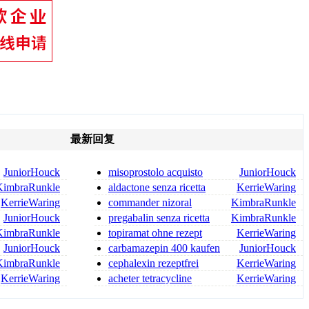
最新回复
JuniorHouck
misoprostolo acquisto
JuniorHouck
online misoprostol dove comp
KimbraRunkle
aldactone senza ricetta
KerrieWaring
aldactone 100 acquisto onl
KerrieWaring
commander nizoral
KimbraRunkle
nizoral achat
JuniorHouck
pregabalin senza ricetta
KimbraRunkle
KimbraRunkle
topiramat ohne rezept
KerrieWaring
topiramat rezeptfrei
JuniorHouck
carbamazepin 400 kaufen
JuniorHouck
carbamazepin bestellen
KimbraRunkle
cephalexin rezeptfrei
KerrieWaring
cephalexin kaufen
KerrieWaring
acheter tetracycline
KerrieWaring