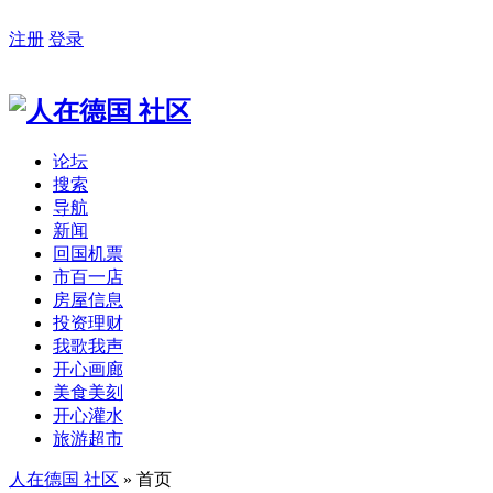
注册
登录
论坛
搜索
导航
新闻
回国机票
市百一店
房屋信息
投资理财
我歌我声
开心画廊
美食美刻
开心灌水
旅游超市
人在德国 社区
» 首页