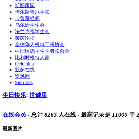
斯图家园
卡尔斯鲁厄学联
卡鲁藏经阁
乌尔姆学生会
法兰克福学生会
莱茵论坛
全德华人机电工程协会
中国留德学生学者联合会
比利时根特人家
feelChina
亚超在线
途风网
SinoJobs
生日快乐
:
世诚星
在线会员
- 总计
8263
人在线 - 最高记录是
11000
于
最新图片