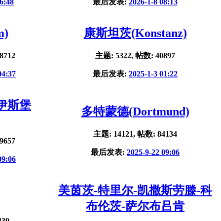
6:48
最后发表:
2026-1-8 08:13
m)
康斯坦茨(Konstanz)
8712
主题: 5322, 帖数: 40897
04:37
最后发表:
2025-1-3 01:22
杜伊斯堡
多特蒙德(Dortmund)
主题: 14121, 帖数: 84134
9657
最后发表:
2025-9-22 09:06
09:06
美茵茨-特里尔-凯撒斯劳滕-科
布伦茨-萨尔布吕肯
430