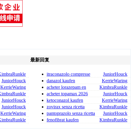
最新回复
KimbraRunkle
itraconazolo compresse
JuniorHouck
senza ricetta itraconazolo
JuniorHouck
danazol kaufen
KerrieWaring
KerrieWaring
acheter lorazepam en
KimbraRunkle
ligne lorazépam 2 5 mg prix
KimbraRunkle
acheter topamax 2026
JuniorHouck
JuniorHouck
ketoconazol kaufen
KerrieWaring
ketoconazol shampoo bestellen
JuniorHouck
zovirax senza ricetta
KimbraRunkle
zovirax compresse senza rice
KerrieWaring
pantoprazolo senza ricetta
JuniorHouck
KimbraRunkle
fenofibrat kaufen
KimbraRunkle
fenofibrat rezeptfrei