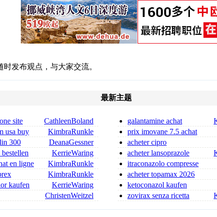
随时发布观点，与大家交流。
最新主题
one site
CathleenBoland
galantamine achat
acheter galantamine
m usa buy
KimbraRunkle
prix imovane 7.5 achat
imovane internet
lin 300
DeanaGessner
acheter cipro
in 300 mg for sa
 bestellen
KerrieWaring
acheter lansoprazole
at en ligne
KimbraRunkle
itraconazolo compresse
er
senza ricetta itraconazolo
brex
KimbraRunkle
acheter topamax 2026
nior kaufen
KerrieWaring
ketoconazol kaufen
ufen
ketoconazol shampoo bestellen
ChristenWeitzel
zovirax senza ricetta
dica flagyl si può co
zovirax compresse senza rice