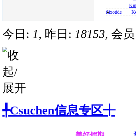
bestellen
roxithromycin a
Ki
sécurité
nolvadex achat 
flixotide
Ke
nolvadex achet
junior kaufen fl
kaufen
今日:
1
, 昨日:
18153
, 会员
╃Csuchen信息专区╃
美好假期