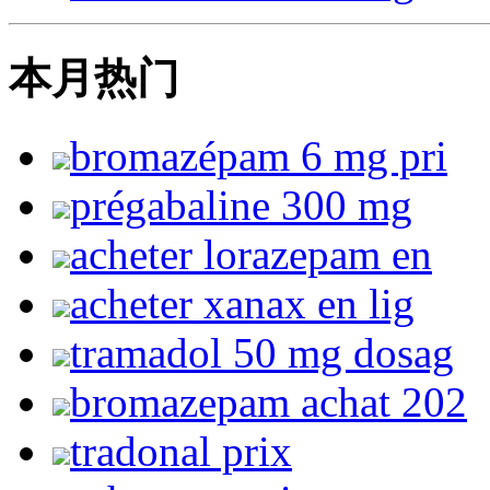
本月热门
bromazépam 6 mg pri
prégabaline 300 mg
acheter lorazepam en
acheter xanax en lig
tramadol 50 mg dosag
bromazepam achat 202
tradonal prix