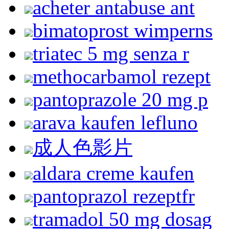
acheter antabuse ant
bimatoprost wimperns
triatec 5 mg senza r
methocarbamol rezept
pantoprazole 20 mg p
arava kaufen lefluno
成人色影片
aldara creme kaufen
pantoprazol rezeptfr
tramadol 50 mg dosag