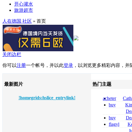
开心灌水
旅游超市
人在德国 社区
» 首页
关闭边栏
你可以
注册
一个帐号，并以此
登录
，以浏览更多精彩内容，并
最新图片
热门主题
!homegrids:hslice_entrylink!
acheter
Cath
dapsone site fia
buy
Ki
zolpidem usa b
De
tizanidine achat
buy
De
sans ordonnanc
pregabalin 300 
flagyl
Ke
pregabalin 300 
online bestellen
J