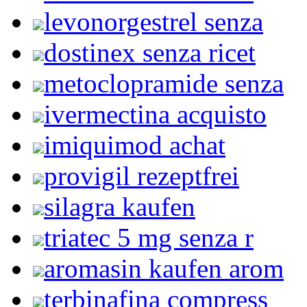
levonorgestrel senza
dostinex senza ricet
metoclopramide senza
ivermectina acquisto
imiquimod achat
provigil rezeptfrei
silagra kaufen
triatec 5 mg senza r
aromasin kaufen arom
terbinafina compress