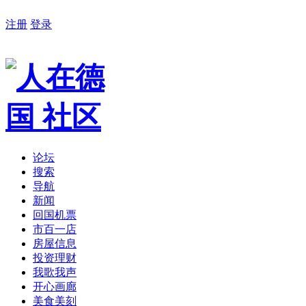
注册
登录
论坛
搜索
导航
新闻
回国机票
市百一店
房屋信息
投资理财
我歌我声
开心画廊
美食美刻