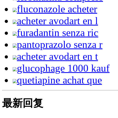
fluconazole acheter
acheter avodart en l
furadantin senza ric
pantoprazolo senza r
acheter avodart en t
glucophage 1000 kauf
quetiapine achat que
最新回复