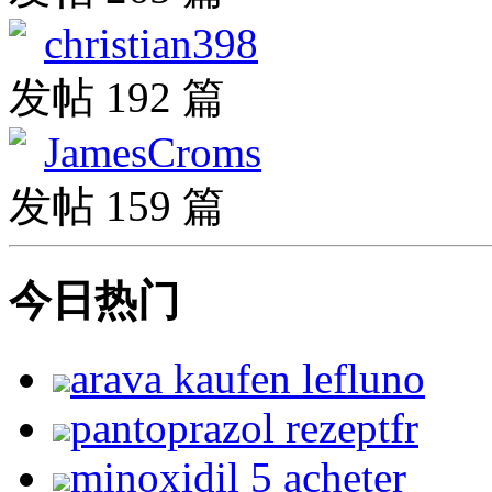
christian398
发帖 192 篇
JamesCroms
发帖 159 篇
今日热门
arava kaufen lefluno
pantoprazol rezeptfr
minoxidil 5 acheter