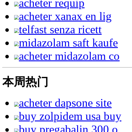
acheter requip
acheter xanax en lig
telfast senza ricett
midazolam saft kaufe
acheter midazolam co
本周热门
acheter dapsone site
buy zolpidem usa buy
buy pregabalin 300 o