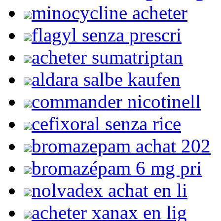
minocycline acheter
flagyl senza prescri
acheter sumatriptan
aldara salbe kaufen
commander nicotinell
cefixoral senza rice
bromazepam achat 202
bromazépam 6 mg pri
nolvadex achat en li
acheter xanax en lig