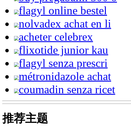
flagyl online bestel
nolvadex achat en li
acheter celebrex
flixotide junior kau
flagyl senza prescri
métronidazole achat
coumadin senza ricet
推荐主题