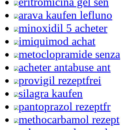
eritromicina gel sen
arava kaufen lefluno
minoxidil 5 acheter
imiquimod achat
metoclopramide senza
acheter antabuse ant
provigil rezeptfrei
silagra kaufen
pantoprazol rezeptfr
methocarbamol rezept