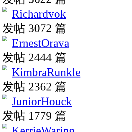
Richardvok
发帖 3072 篇
ErnestOrava
发帖 2444 篇
KimbraRunkle
发帖 2362 篇
JuniorHouck
发帖 1779 篇
KerrieWaring