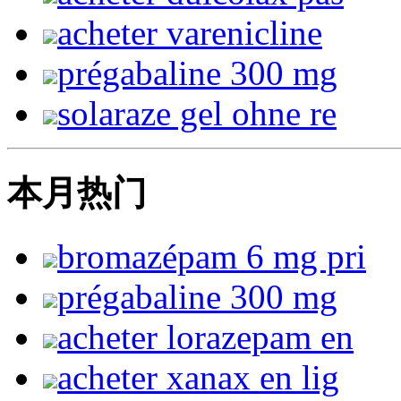
acheter varenicline
prégabaline 300 mg
solaraze gel ohne re
本月热门
bromazépam 6 mg pri
prégabaline 300 mg
acheter lorazepam en
acheter xanax en lig