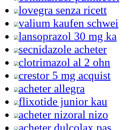
lovegra senza ricett
valium kaufen schwei
lansoprazol 30 mg ka
secnidazole acheter
clotrimazol al 2 ohn
crestor 5 mg acquist
acheter allegra
flixotide junior kau
acheter nizoral nizo
acheter dulcolax pas