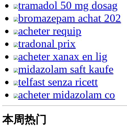
tramadol 50 mg dosag
bromazepam achat 202
acheter requip
tradonal prix
acheter xanax en lig
midazolam saft kaufe
telfast senza ricett
acheter midazolam co
本周热门