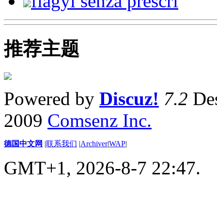
flagyl senza prescri
推荐主题
Powered by
Discuz!
7.2
Des
2009
Comsenz Inc.
德国中文网
|
联系我们
|
Archiver
|
WAP
|
GMT+1, 2026-8-7 22:47.