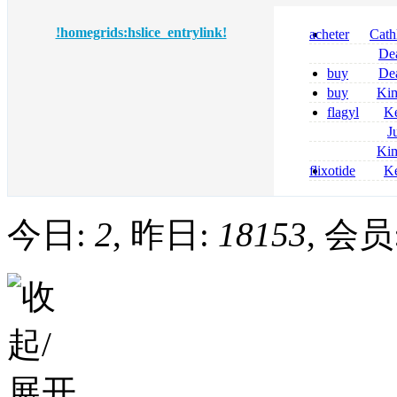
!homegrids:hslice_entrylink!
acheter
Cath
dapsone site fia
De
tizanidine achat
buy
De
sans ordonnanc
pregabalin 300 
buy
Ki
pregabalin 300 
zolpidem usa b
flagyl
Ke
online bestellen
J
bestellen
roxithromycin a
Ki
sécurité
nolvadex achat 
flixotide
Ke
nolvadex achet
junior kaufen fl
kaufen
今日:
2
, 昨日:
18153
, 会员