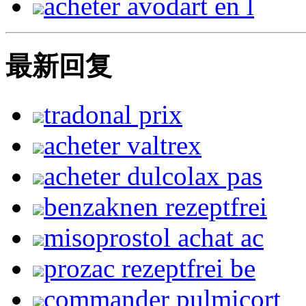
acheter avodart en l
最新回复
tradonal prix
acheter valtrex
acheter dulcolax pas
benzaknen rezeptfrei
misoprostol achat ac
prozac rezeptfrei be
commander pulmicort