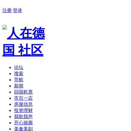
注册
登录
论坛
搜索
导航
新闻
回国机票
市百一店
房屋信息
投资理财
我歌我声
开心画廊
美食美刻