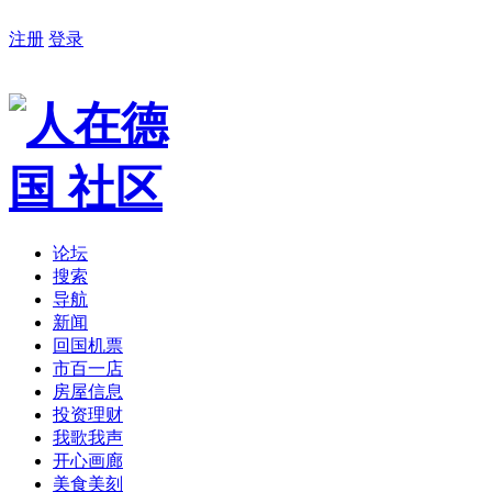
注册
登录
论坛
搜索
导航
新闻
回国机票
市百一店
房屋信息
投资理财
我歌我声
开心画廊
美食美刻