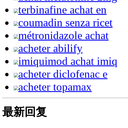
terbinafine achat en
coumadin senza ricet
métronidazole achat
acheter abilify
imiquimod achat imiq
acheter diclofenac e
acheter topamax
最新回复