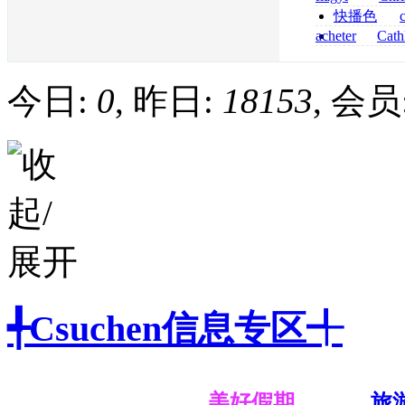
senza prescrizi
快播色
flagyl si può co
综合
acheter
Cath
dapsone site fia
今日:
0
, 昨日:
18153
, 会员
╃Csuchen信息专区╃
美好假期
旅