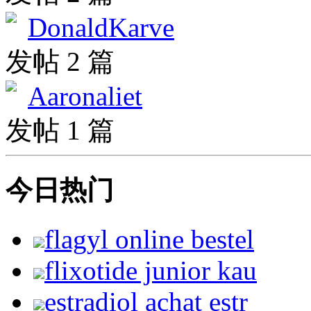
DonaldKarve
发帖 2 篇
Aaronaliet
发帖 1 篇
今日热门
flagyl online bestel
flixotide junior kau
estradiol achat estr