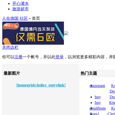
开心灌水
旅游超市
人在德国 社区
» 首页
关闭边栏
你可以
注册
一个帐号，并以此
登录
，以浏览更多精彩内容，并
最新图片
热门主题
!homegrids:hslice_entrylink!
diazepam
Ke
per dormire di
De
compresse
tizanidine achat
buy
De
sans ordonnanc
pregabalin 300 
buy
Ki
pregabalin 300 
zolpidem usa b
disulfiram
Ke
sans ordonnanc
flagyl
Chri