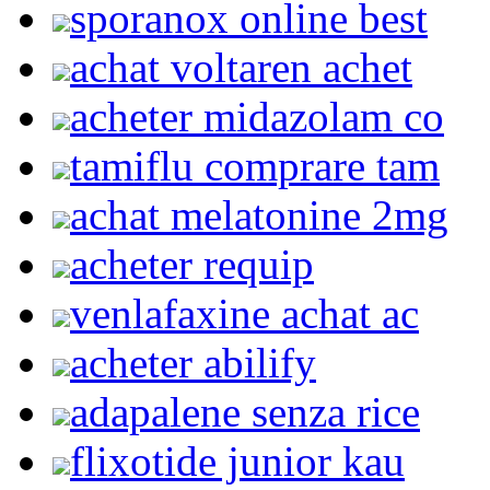
sporanox online best
achat voltaren achet
acheter midazolam co
tamiflu comprare tam
achat melatonine 2mg
acheter requip
venlafaxine achat ac
acheter abilify
adapalene senza rice
flixotide junior kau