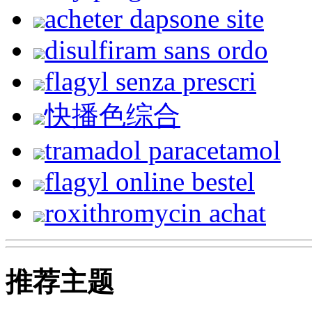
acheter dapsone site
disulfiram sans ordo
flagyl senza prescri
快播色综合
tramadol paracetamol
flagyl online bestel
roxithromycin achat
推荐主题