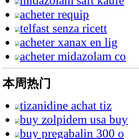
midazolam saft kaufe
acheter requip
telfast senza ricett
acheter xanax en lig
acheter midazolam co
本周热门
tizanidine achat tiz
buy zolpidem usa buy
buy pregabalin 300 o