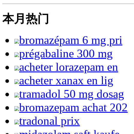
本月热门
bromazépam 6 mg pri
prégabaline 300 mg
acheter lorazepam en
acheter xanax en lig
tramadol 50 mg dosag
bromazepam achat 202
tradonal prix