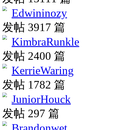
Edwininozy
发帖 3917 篇
KimbraRunkle
发帖 2400 篇
KerrieWaring
发帖 1782 篇
JuniorHouck
发帖 297 篇
Brandonwet