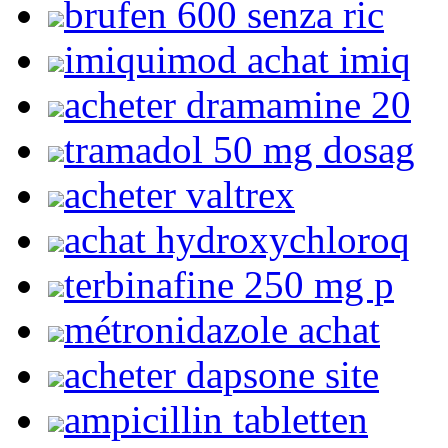
brufen 600 senza ric
imiquimod achat imiq
acheter dramamine 20
tramadol 50 mg dosag
acheter valtrex
achat hydroxychloroq
terbinafine 250 mg p
métronidazole achat
acheter dapsone site
ampicillin tabletten