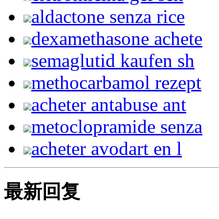
aldactone senza rice
dexamethasone achete
semaglutid kaufen sh
methocarbamol rezept
acheter antabuse ant
metoclopramide senza
acheter avodart en l
最新回复