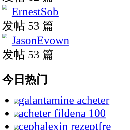
ErnestSob
发帖 53 篇
JasonEvown
发帖 53 篇
今日热门
galantamine acheter
acheter fildena 100
cephalexin rezeptfre