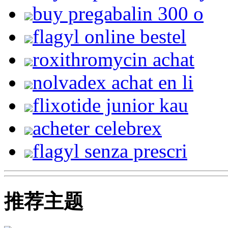
buy pregabalin 300 o
flagyl online bestel
roxithromycin achat
nolvadex achat en li
flixotide junior kau
acheter celebrex
flagyl senza prescri
推荐主题