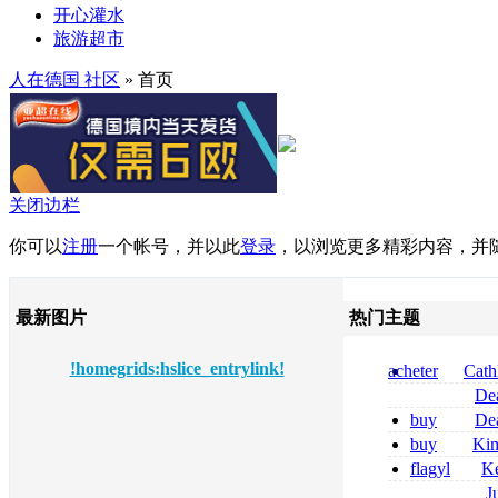
开心灌水
旅游超市
人在德国 社区
» 首页
关闭边栏
你可以
注册
一个帐号，并以此
登录
，以浏览更多精彩内容，并
最新图片
热门主题
!homegrids:hslice_entrylink!
acheter
Cath
dapsone site fia
De
tizanidine achat
buy
De
sans ordonnanc
pregabalin 300 
buy
Ki
pregabalin 300 
zolpidem usa b
flagyl
Ke
online bestellen
J