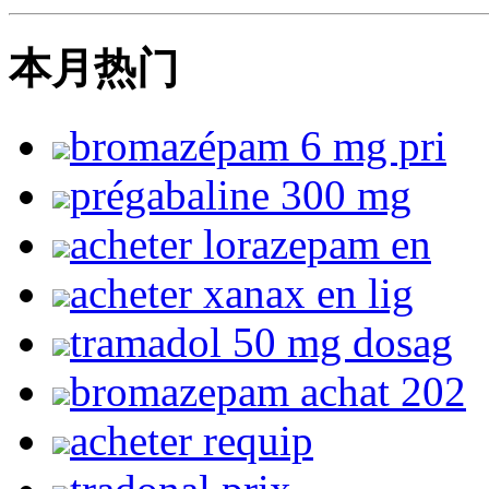
本月热门
bromazépam 6 mg pri
prégabaline 300 mg
acheter lorazepam en
acheter xanax en lig
tramadol 50 mg dosag
bromazepam achat 202
acheter requip