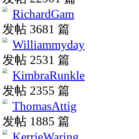
RichardGam
发帖 3681 篇
Williammyday
发帖 2531 篇
KimbraRunkle
发帖 2355 篇
ThomasAttig
发帖 1885 篇
KerrieWaring