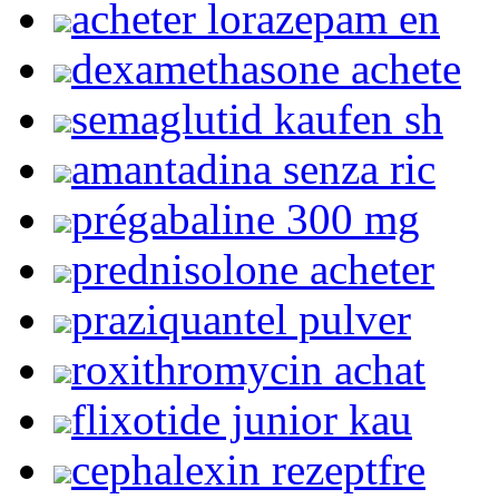
acheter lorazepam en
dexamethasone achete
semaglutid kaufen sh
amantadina senza ric
prégabaline 300 mg
prednisolone acheter
praziquantel pulver
roxithromycin achat
flixotide junior kau
cephalexin rezeptfre