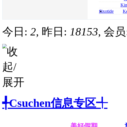
bestellen
roxithromycin a
Ki
sécurité
nolvadex achat 
flixotide
Ke
nolvadex achet
junior kaufen fl
kaufen
今日:
2
, 昨日:
18153
, 会员
╃Csuchen信息专区╃
美好假期