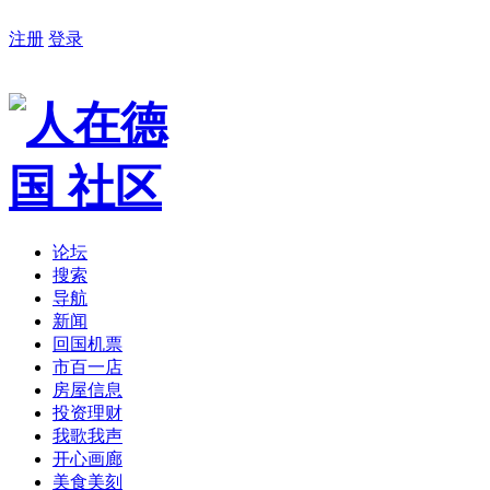
注册
登录
论坛
搜索
导航
新闻
回国机票
市百一店
房屋信息
投资理财
我歌我声
开心画廊
美食美刻