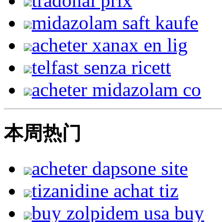
tradonal prix
midazolam saft kaufe
acheter xanax en lig
telfast senza ricett
acheter midazolam co
本周热门
acheter dapsone site
tizanidine achat tiz
buy zolpidem usa buy