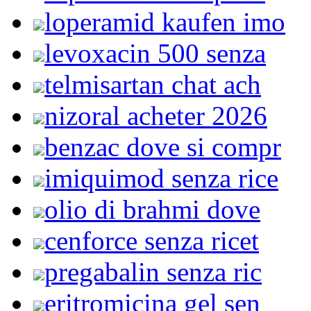
loperamid kaufen imo
levoxacin 500 senza
telmisartan chat ach
nizoral acheter 2026
benzac dove si compr
imiquimod senza rice
olio di brahmi dove
cenforce senza ricet
pregabalin senza ric
eritromicina gel sen