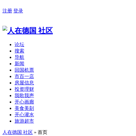
注册
登录
论坛
搜索
导航
新闻
回国机票
市百一店
房屋信息
投资理财
我歌我声
开心画廊
美食美刻
开心灌水
旅游超市
人在德国 社区
» 首页