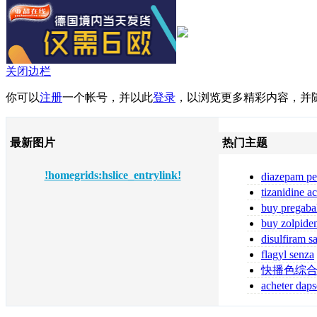
关闭边栏
你可以
注册
一个帐号，并以此
登录
，以浏览更多精彩内容，并
最新图片
热门主题
!homegrids:hslice_entrylink!
diazepam pe
diazepam comp
tizanidine a
tizanidine sans
buy pregaba
online pregabal
buy zolpide
zolpidem
disulfiram s
ordonnance
flagyl senza
prescrizione me
快播色综
acheter daps
fiable