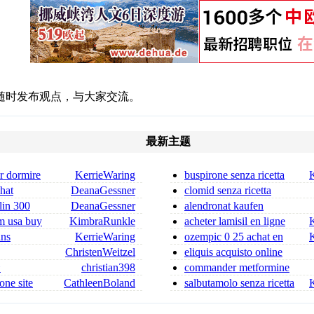
随时发布观点，与大家交流。
最新主题
r dormire
KerrieWaring
buspirone senza ricetta
resse
buspirone acquisto
chat
DeanaGessner
clomid senza ricetta
 ordonnance
clomid acquisto on line
lin 300
DeanaGessner
alendronat kaufen
in 300 mg for sa
alendronat rezeptfrei
m usa buy
KimbraRunkle
acheter lamisil en ligne
acheter lamisil
ans
KerrieWaring
ozempic 0 25 achat en
ligne commande ozempic
ChristenWeitzel
eliquis acquisto online
dica flagyl si può co
eliquis senza ricetta
合
christian398
commander metformine
sur internet acheter metformi
one site
CathleenBoland
salbutamolo senza ricetta
salbutamolo spray senza