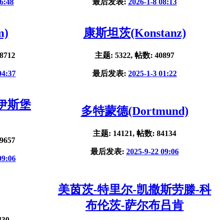
6:48
最后发表:
2026-1-8 08:13
m)
康斯坦茨(Konstanz)
8712
主题: 5322, 帖数: 40897
04:37
最后发表:
2025-1-3 01:22
杜伊斯堡
多特蒙德(Dortmund)
主题: 14121, 帖数: 84134
9657
最后发表:
2025-9-22 09:06
09:06
美茵茨-特里尔-凯撒斯劳滕-科
布伦茨-萨尔布吕肯
430