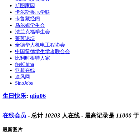
斯图家园
卡尔斯鲁厄学联
卡鲁藏经阁
乌尔姆学生会
法兰克福学生会
莱茵论坛
全德华人机电工程协会
中国留德学生学者联合会
比利时根特人家
feelChina
亚超在线
途风网
SinoJobs
生日快乐
:
qliu06
在线会员
- 总计
10203
人在线 - 最高记录是
11000
最新图片