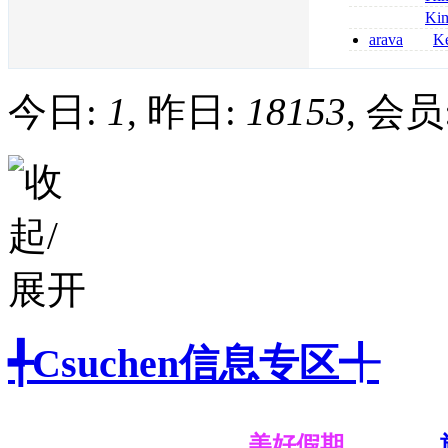
kaufen
métronidazole a
Ki
2026
coumadin senza 
arava
Ke
kaufen lefluno
kaufen
今日:
1
, 昨日:
18153
, 会员
╃Csuchen信息专区╃
美好假期