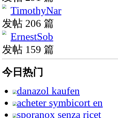
TimothyNar
发帖 206 篇
ErnestSob
发帖 159 篇
今日热门
danazol kaufen
acheter symbicort en
sporanox senza ricet