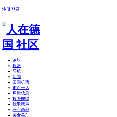
注册
登录
论坛
搜索
导航
新闻
回国机票
市百一店
房屋信息
投资理财
我歌我声
开心画廊
美食美刻