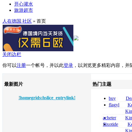
开心灌水
旅游超市
人在德国 社区
» 首页
关闭边栏
你可以
注册
一个帐号，并以此
登录
，以浏览更多精彩内容，并
最新图片
热门主题
!homegrids:hslice_entrylink!
buy
De
pregabalin 300 
flagyl
Ke
pregabalin 300 
online bestellen
Ki
bestellen
nolvadex achat 
acheter
Ki
nolvadex achet
celebrex
flixotide
Ke
junior kaufen fl
Ki