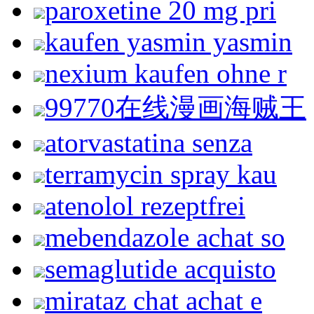
paroxetine 20 mg pri
kaufen yasmin yasmin
nexium kaufen ohne r
99770在线漫画海贼王
atorvastatina senza
terramycin spray kau
atenolol rezeptfrei
mebendazole achat so
semaglutide acquisto
mirataz chat achat e