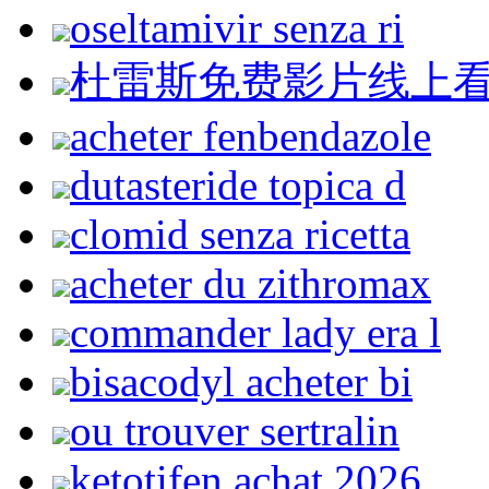
oseltamivir senza ri
杜雷斯免费影片线上
acheter fenbendazole
dutasteride topica d
clomid senza ricetta
acheter du zithromax
commander lady era l
bisacodyl acheter bi
ou trouver sertralin
ketotifen achat 2026