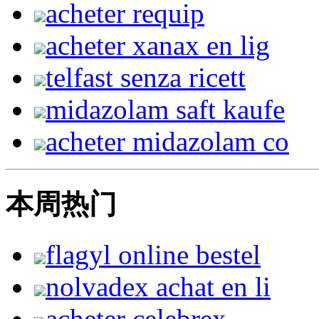
acheter requip
acheter xanax en lig
telfast senza ricett
midazolam saft kaufe
acheter midazolam co
本周热门
flagyl online bestel
nolvadex achat en li
acheter celebrex