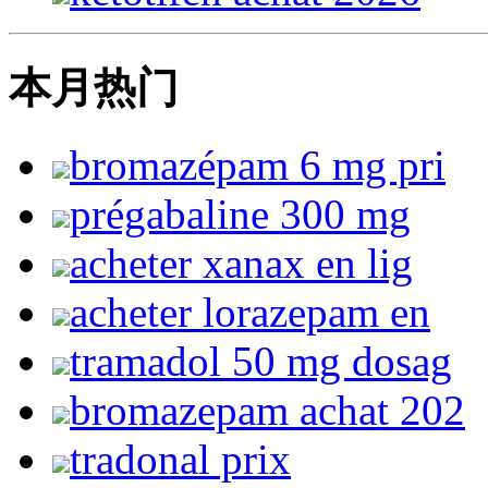
本月热门
bromazépam 6 mg pri
prégabaline 300 mg
acheter xanax en lig
acheter lorazepam en
tramadol 50 mg dosag
bromazepam achat 202
tradonal prix