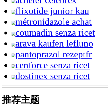
flixotide junior kau
métronidazole achat
coumadin senza ricet
arava kaufen lefluno
pantoprazol rezeptfr
cenforce senza ricet
dostinex senza ricet
推荐主题