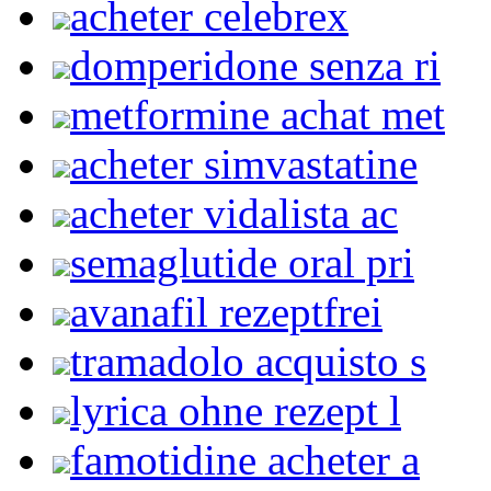
acheter celebrex
domperidone senza ri
metformine achat met
acheter simvastatine
acheter vidalista ac
semaglutide oral pri
avanafil rezeptfrei
tramadolo acquisto s
lyrica ohne rezept l
famotidine acheter a