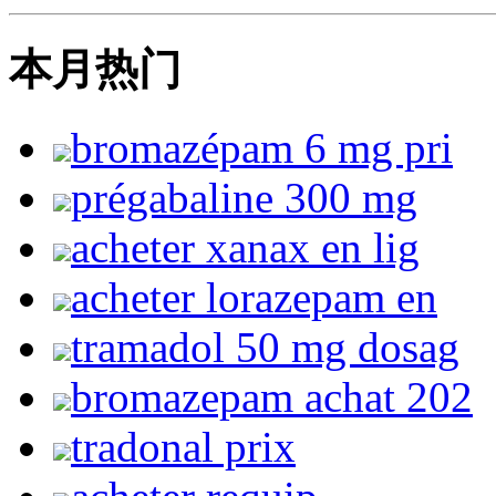
本月热门
bromazépam 6 mg pri
prégabaline 300 mg
acheter xanax en lig
acheter lorazepam en
tramadol 50 mg dosag
bromazepam achat 202
tradonal prix