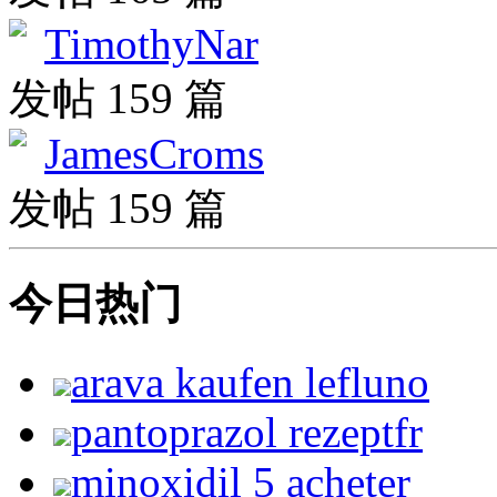
TimothyNar
发帖 159 篇
JamesCroms
发帖 159 篇
今日热门
arava kaufen lefluno
pantoprazol rezeptfr
minoxidil 5 acheter