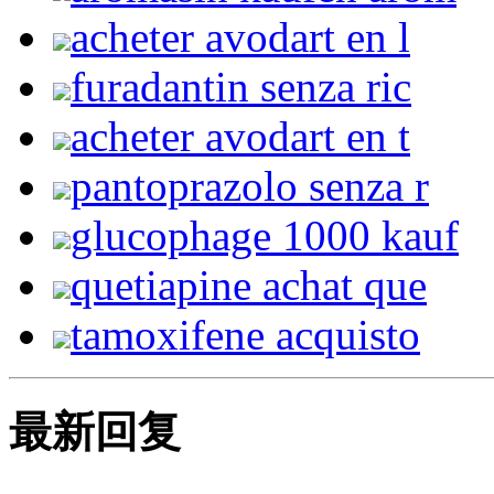
acheter avodart en l
furadantin senza ric
acheter avodart en t
pantoprazolo senza r
glucophage 1000 kauf
quetiapine achat que
tamoxifene acquisto
最新回复