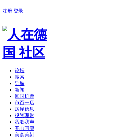
注册
登录
论坛
搜索
导航
新闻
回国机票
市百一店
房屋信息
投资理财
我歌我声
开心画廊
美食美刻