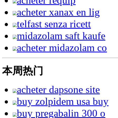
acheter requip
acheter xanax en lig
telfast senza ricett
midazolam saft kaufe
acheter midazolam co
本周热门
acheter dapsone site
buy zolpidem usa buy
buy pregabalin 300 o