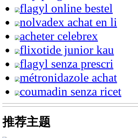
flagyl online bestel
nolvadex achat en li
acheter celebrex
flixotide junior kau
flagyl senza prescri
métronidazole achat
coumadin senza ricet
推荐主题