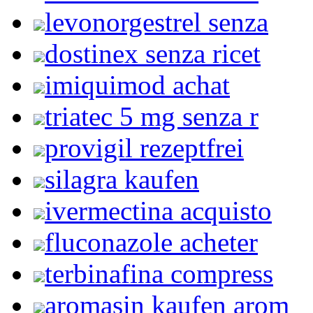
levonorgestrel senza
dostinex senza ricet
imiquimod achat
triatec 5 mg senza r
provigil rezeptfrei
silagra kaufen
ivermectina acquisto
fluconazole acheter
terbinafina compress
aromasin kaufen arom