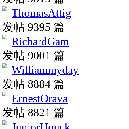
ThomasAttig
发帖 9395 篇
RichardGam
发帖 9001 篇
Williammyday
发帖 8884 篇
ErnestOrava
发帖 8821 篇
JuniorHouck