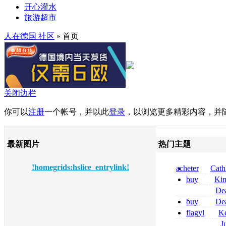
开心灌水
旅游超市
人在德国 社区
» 首页
关闭边栏
你可以
注册
一个帐号，并以此
登录
，以浏览更多精彩内容，并
最新图片
热门主题
!homegrids:hslice_entrylink!
acheter
Cath
dapsone site fia
buy
Ki
zolpidem usa b
De
tizanidine achat
buy
De
sans ordonnanc
pregabalin 300 
flagyl
Ke
pregabalin 300 
online bestellen
J