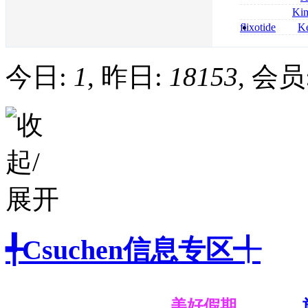
bestellen
roxithromycin a
Ki
sécurité
nolvadex achat 
flixotide
Ke
nolvadex achet
junior kaufen fl
kaufen
今日:
1
, 昨日:
18153
, 会员
╃Csuchen信息专区╃
美好假期