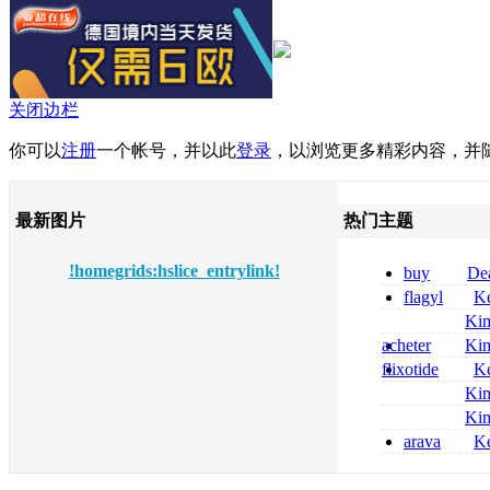
关闭边栏
你可以
注册
一个帐号，并以此
登录
，以浏览更多精彩内容，并
最新图片
热门主题
!homegrids:hslice_entrylink!
buy
De
pregabalin 300 
flagyl
Ke
pregabalin 300 
online bestellen
Ki
bestellen
nolvadex achat 
acheter
Ki
nolvadex achet
celebrex
flixotide
Ke
junior kaufen fl
Ki
kaufen
métronidazole a
Ki
2026
coumadin senza 
arava
Ke
kaufen lefluno
kaufen