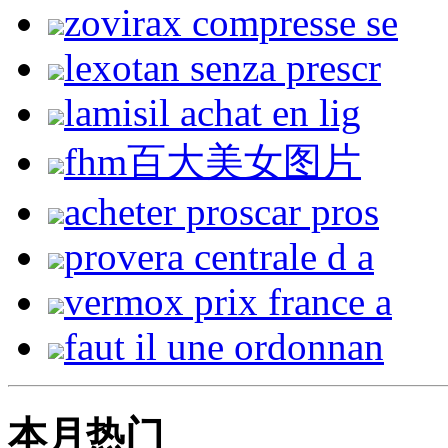
zovirax compresse se
lexotan senza prescr
lamisil achat en lig
fhm百大美女图片
acheter proscar pros
provera centrale d a
vermox prix france a
faut il une ordonnan
本月热门