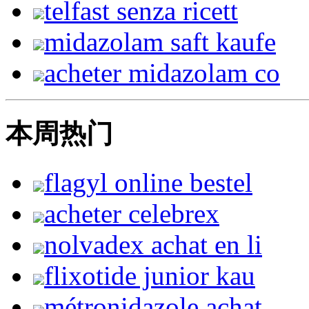
telfast senza ricett
midazolam saft kaufe
acheter midazolam co
本周热门
flagyl online bestel
acheter celebrex
nolvadex achat en li
flixotide junior kau
métronidazole achat