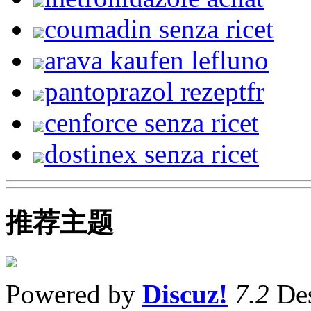
coumadin senza ricet
arava kaufen lefluno
pantoprazol rezeptfr
cenforce senza ricet
dostinex senza ricet
推荐主题
Powered by
Discuz!
7.2
Des