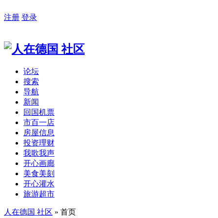
注册
登录
论坛
搜索
导航
新闻
回国机票
市百一店
房屋信息
投资理财
我歌我声
开心画廊
美食美刻
开心灌水
旅游超市
人在德国 社区
» 首页