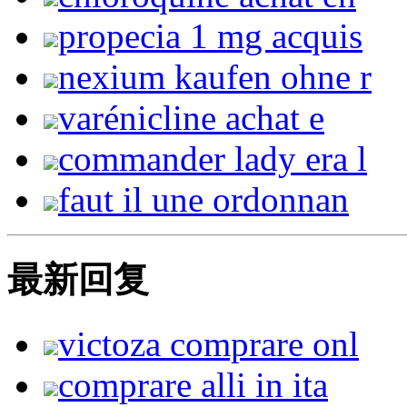
propecia 1 mg acquis
nexium kaufen ohne r
varénicline achat e
commander lady era l
faut il une ordonnan
最新回复
victoza comprare onl
comprare alli in ita