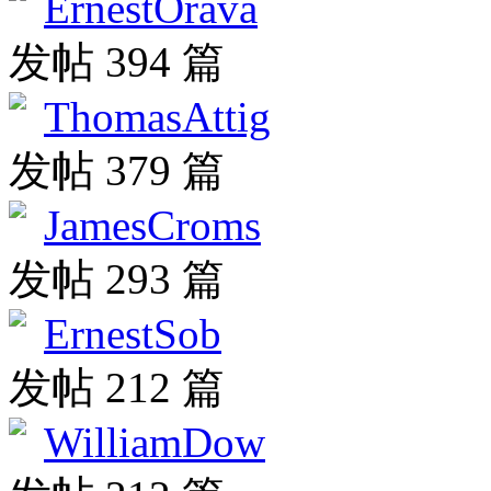
ErnestOrava
发帖 394 篇
ThomasAttig
发帖 379 篇
JamesCroms
发帖 293 篇
ErnestSob
发帖 212 篇
WilliamDow