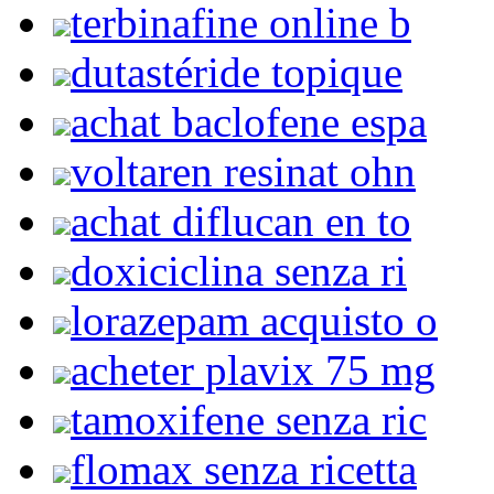
terbinafine online b
dutastéride topique
achat baclofene espa
voltaren resinat ohn
achat diflucan en to
doxiciclina senza ri
lorazepam acquisto o
acheter plavix 75 mg
tamoxifene senza ric
flomax senza ricetta