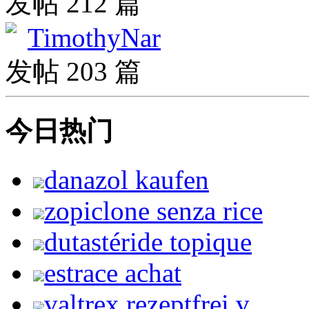
发帖 212 篇
TimothyNar
发帖 203 篇
今日热门
danazol kaufen
zopiclone senza rice
dutastéride topique
estrace achat
valtrex rezeptfrei v