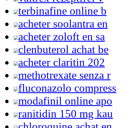
terbinafine online b
acheter soolantra en
acheter zoloft en sa
clenbuterol achat be
acheter claritin 202
methotrexate senza r
fluconazolo compress
modafinil online apo
ranitidin 150 mg kau
chloroquine achat en