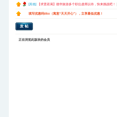
[
其他
]
【求贤若渴】德华旅游多个职位虚席以待，快来挑战吧！
填写优惠码ttkx（寓意“天天开心”），立享最低优惠！
发帖
正在浏览此版块的会员