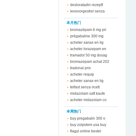
desloratadin rezeptf
levonorgestrel senza
本月热门
bromazépam 6 mg pri
prégabaline 300 mg
acheter xanax en lig
acheter lorazepam en
tramadol 50 mg dosag
bromazepam achat 202
tradonal prix
acheter requip
acheter xanax en lig
telfast senza ricett
midazolam saft kaufe
acheter midazolam co
本周热门
buy pregabalin 300 o
buy zolpidem usa buy
flagyl online bestel