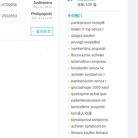
Justinerera
发帖 106 篇
/
4709956
2021-8-1 09:20
Phillipagods
今日热门
/
2502053
2021-4-23 12:44
pantoprazol rezeptfr
triatec 5 mg senza r
返回首页
silagra kaufen
provigil rezeptfrei
ivermectina acquisto
fluconazole acheter
terbinafina compress
furadantin senza ric
acheter avodart en t
pantoprazolo senza r
glucophage 1000 kauf
quetiapine achat que
patientenausweis eli
tamoxifene acquisto
kyo成人动漫
bimatoprost wimperns
acheter symbicort en
femara kaufen femara