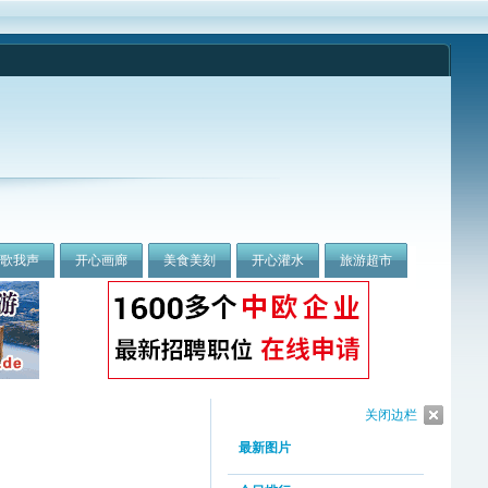
我歌我声
开心画廊
美食美刻
开心灌水
旅游超市
关闭边栏
最新图片