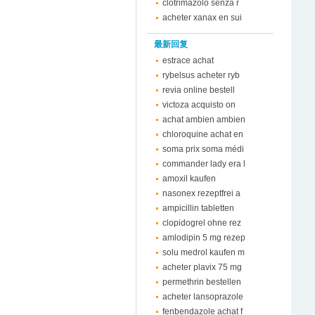
clotrimazolo senza r
acheter xanax en sui
最新回复
estrace achat
rybelsus acheter ryb
revia online bestell
victoza acquisto on
achat ambien ambien
chloroquine achat en
soma prix soma médi
commander lady era l
amoxil kaufen
nasonex rezeptfrei a
ampicillin tabletten
clopidogrel ohne rez
amlodipin 5 mg rezep
solu medrol kaufen m
acheter plavix 75 mg
permethrin bestellen
acheter lansoprazole
fenbendazole achat f