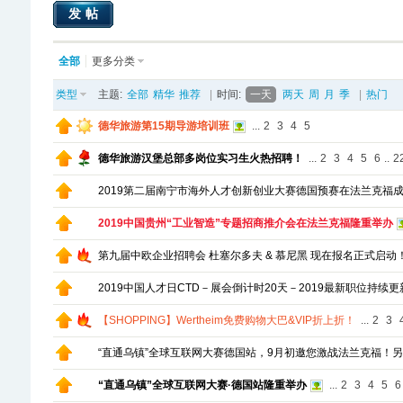
发帖
全部
更多分类
类型
主题:
全部
精华
推荐
|
时间:
一天
两天
周
月
季
|
热门
德华旅游第15期导游培训班
...
2
3
4
5
德华旅游汉堡总部多岗位实习生火热招聘！
...
2
3
4
5
6
..
2
2019第二届南宁市海外人才创新创业大赛德国预赛在法兰克福
2019中国贵州“工业智造”专题招商推介会在法兰克福隆重举办
第九届中欧企业招聘会 杜塞尔多夫 & 慕尼黑 现在报名正式启动
2019中国人才日CTD－展会倒计时20天－2019最新职位持续更
【SHOPPING】Wertheim免费购物大巴&VIP折上折！
...
2
3
“直通乌镇”全球互联网大赛德国站，9月初邀您激战法兰克福！
“直通乌镇”全球互联网大赛·德国站隆重举办
...
2
3
4
5
6