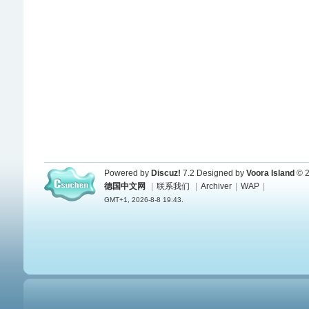
Powered by
Discuz!
7.2
Designed by
Voora Island
© 2
德国中文网
|
联系我们
|
Archiver
|
WAP
|
GMT+1, 2026-8-8 19:43.