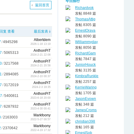
今日排行
返回首页
Richardvok
发帖 8848 篇
ThomasAttig
发帖 8305 篇
ErnestOrava
回复
查看
最后发表
发帖 8090 篇
Albertdem
7
/
4945298
Williammyday
2026-1-18 13:19
发帖 8056 篇
AnthonPiT
7
/
5065313
RichardGam
2024-2-21 22:06
发帖 7847 篇
AnthonPiT
3
/
3217568
JuniorHouck
2024-2-21 20:56
发帖 3135 篇
AnthonPiT
1
/
2894085
KimbraRunkle
2024-2-10 00:37
发帖 2257 篇
AnthonPiT
7
/
3172019
KerrieWaring
2024-2-3 19:35
发帖 1705 篇
AnthonPiT
7
/
5400811
2023-6-18 20:00
JasonEvown
AnthonPiT
发帖 348 篇
7
/
6287932
2023-4-30 00:41
JamesCroms
Markfoony
发帖 212 篇
8
/
2163003
2022-5-27 00:57
christian398
Markfoony
发帖 165 篇
2
/
2370642
2022-4-19 17:32
ErnestSob