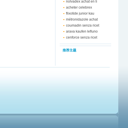
nolvadex achat en li
acheter celebrex
flixotide junior kau
métronidazole achat
coumadin senza ricet
arava kaufen lefluno
cenforce senza ricet
推荐主题