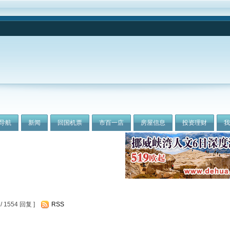
导航
新闻
回国机票
市百一店
房屋信息
投资理财
 1554 回复 ]
RSS